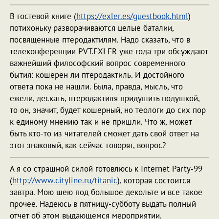
В гостевой книге (
https://exler.es/guestbook.html
)
потихоньку разворачиваются целые баталии,
посвященные птеродактилям. Надо сказать, что в
телеконференции PVT.EXLER уже года три обсуждают
важнейший философский вопрос современного
бытия: кошерен ли птеродактиль. И достойного
ответа пока не нашли. Была, правда, мысль, что
ежели, дескать, птеродактиля придушить подушкой,
то он, значит, будет кошерный, но теологи до сих пор
к единому мнению так и не пришли. Что ж, может
быть кто-то из читателей сможет дать свой ответ на
этот знаковый, как сейчас говорят, вопрос?
А я со страшной силой готовлюсь к Internet Party-99
(
http://www.cityline.ru/titanic
), которая состоится
завтра. Мою шею под большое декольте и все такое
прочее. Надеюсь в пятницу-субботу выдать полный
отчет об этом выдающемся мероприятии.