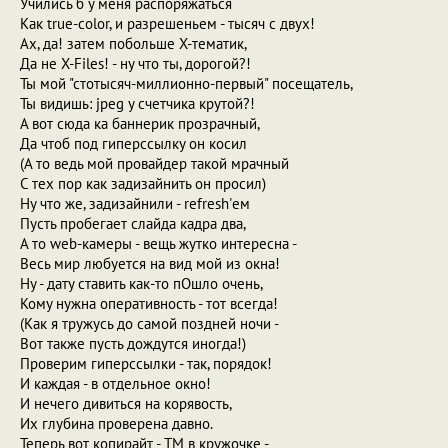
Учились б у меня распоряжаться
Как true-color, и разрешеньем - тысяч с двух!
Ах, да! затем побольше X-тематик,
Да не X-Files! - ну что ты, дорогой?!
Ты мой "стотысяч-миллионно-первый" посещатель,
Ты видишь: jpeg у счетчика крутой?!
А вот сюда ка баннерик прозрачный,
Да чтоб под гиперссылку он косил
(А то ведь мой провайдер такой мрачный
С тех пор как задизайнить он просил)
Ну что же, задизайнили - refresh'ем
Пусть пробегает слайда кадра два,
А то web-камеры - вещь жутко интересна -
Весь мир любуется на вид мой из окна!
Ну - дату ставить как-то пОшло очень,
Кому нужна оперативность - тот всегда!
(Как я тружусь до самой поздней ночи -
Вот также пусть дождутся иногда!)
Проверим гиперссылки - так, порядок!
И каждая - в отдельное окно!
И нечего дивиться на корявость,
Их глубина проверена давно.
Теперь вот копирайт - TM в кружочке -