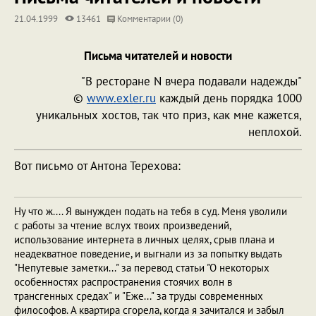
21.04.1999
13461
Комментарии (0)
Письма читателей и новости
"В ресторане N вчера подавали надежды"
©
www.exler.ru
каждый день порядка 1000
уникальных хостов, так что приз, как мне кажется,
неплохой.
Вот письмо от Антона Терехова:
Ну что ж.... Я вынужден подать на тебя в суд. Меня уволили
с работы за чтение вслух твоих произведений,
использование интернета в личных целях, срыв плана и
неадекватное поведение, и выгнали из за попытку выдать
"Непутевые заметки..." за перевод статьи "О некоторых
особенностях распространения стоячих волн в
трансгенных средах" и "Еже..." за труды современных
философов. А квартира сгорела, когда я зачитался и забыл