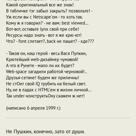
Какой оригинальный все же знак!
В табличке тэг забыл закрыть? позвольте! -
Уж если вы с Netscape'ом - то хоть так.
Кому ж я говорил? - не вам: best viewed...
Вот-вот, оставьте lynx свой при себе!
Ресурсы надо знать - вот я же крю-ют!
Что? - font слетает?, back не пашет? - хде???
- Таков он, наш герой - весь Вася Пупкин,
Крютейший web-дизайнер чумавой!
А что в Рунете - мало ли их будет?
Web-space загадили работой черновой!..
Друзья-сетяне! будем же приличны!
Не стОит свой IQ трубить на белый свет.
Ну, не в ладах с HTML'ем в жизни личной...
Так under-конструктьОну скажем ж нет!
(написано 6 апреля 1999 г.)
Не Пушкин, конечно, зато от души.