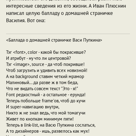
интересные сведения из его жизни. А Иван Плюснин
написал целую балладу о домашней страничке
Василия. Вот она:
<Баллада о домашней страничке Васи Пупкина>
Тэг <font>, color - какой бы покрасивше?
И атрибут - ну что ли центровой?
Тэг <image>, source - да чтоб покривше!
Чтоб загрузить и удивить всех новизной!
А на background ставим четкий мрамор
Малиновый... да разве ж в том беда,
Что не видать совсем текст "Это - я!"
Font редкостный - а остальное - ерунда!
Теперь побольше frame'ов, чтоб до кучи
И super-навигацию внутри,
Никто ж не знал ведь, что мой томагучи
Живет по кнопкам минимум пяти!
Теперь в link-list, на Васю Пупкина сослаться,
А то дизайнеров - ишь, развелось как мух!