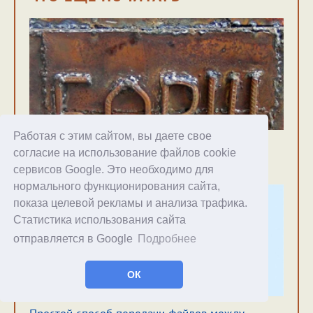
Работая с этим сайтом, вы даете свое
Ностальгичные калушата борщевых ракет
согласие на использование файлов cookie
17.04.2026
66
сервисов Google. Это необходимо для
нормального функционирования сайта,
показа целевой рекламы и анализа трафика.
Статистика использования сайта
отправляется в Google
Подробнее
ОК