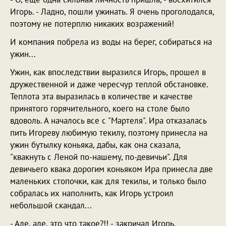
Игорь. - Ладно, пошли ужинать. Я очень проголодался,
поэтому не потерплю никаких возражений!
И компания побрела из воды на берег, собираться на
ужин...
Ужин, как впоследствии выразился Игорь, прошел в
дружественной и даже чересчур теплой обстановке.
Теплота эта выразилась в количестве и качестве
принятого горячительного, коего на столе было
вдоволь. А началось все с "Мартеля". Ира отказалась
пить Игореву любимую текилу, поэтому принесла на
ужин бутылку коньяка, дабы, как она сказала,
"квакнуть с Леной по-нашему, по-девичьи". Для
девичьего квака дорогим коньяком Ира принесла две
маленьких стопочки, как для текилы, и только было
собралась их наполнить, как Игорь устроил
небольшой скандал...
- Але, але, это что такое?!! - закричал Игорь,