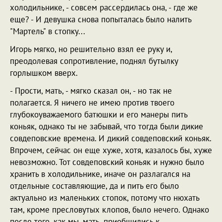
холодильнике, - совсем рассердилась она, - где же
еще? - И девушка снова попыталась было налить
"Мартель" в стопку...
Игорь мягко, но решительно взял ее руку и,
преодолевая сопротивление, поднял бутылку
горлышком вверх.
- Прости, мать, - мягко сказал он, - но так не
полагается. Я ничего не имею против твоего
глубокоуважаемого батюшки и его манеры пить
коньяк, однако ты не забывай, что тогда были дикие
совдеповские времена. И дикий совдеповский коньяк.
Впрочем, сейчас он еще хуже, хотя, казалось бы, хуже
невозможно. Тот совдеповский коньяк и нужно было
хранить в холодильнике, иначе он разлагался на
отдельные составляющие, да и пить его было
актуально из маленьких стопок, потому что нюхать
там, кроме пресловутых клопов, было нечего. Однако
после того, как мы, мать, приобщились к