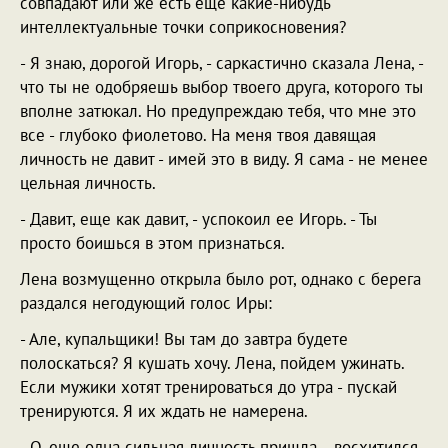
совпадают или же есть еще какие-нибудь
интеллектуальные точки соприкосновения?
- Я знаю, дорогой Игорь, - саркастично сказала Лена, -
что ты не одобряешь выбор твоего друга, которого ты
вполне затюкал. Но предупреждаю тебя, что мне это
все - глубоко фиолетово. На меня твоя давящая
личность не давит - имей это в виду. Я сама - не менее
цельная личность.
- Давит, еще как давит, - успокоил ее Игорь. - Ты
просто боишься в этом признаться.
Лена возмущенно открыла было рот, однако с берега
раздался негодующий голос Иры:
- Але, купальщики! Вы там до завтра будете
полоскаться? Я кушать хочу. Лена, пойдем ужинать.
Если мужики хотят тренироваться до утра - пускай
тренируются. Я их ждать не намерена.
- О, еще одна сильная личность пришла, - восхитился