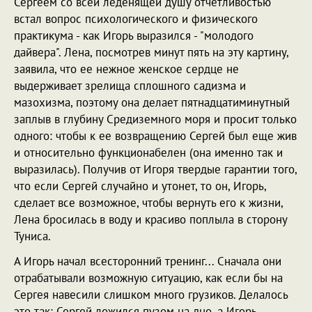
Сергеем со всей леденящей душу отчетливостью
встал вопрос психологического и физического
практикума - как Игорь выразился - "молодого
дайвера". Лена, посмотрев минут пять на эту картину,
заявила, что ее нежное женское сердце не
выдерживает зрелища сплошного садизма и
мазохизма, поэтому она делает пятнадцатиминутный
заплыв в глубину Средиземного моря и просит только
одного: чтобы к ее возвращению Сергей был еще жив
и относительно функционабелен (она именно так и
выразилась). Получив от Игоря твердые гарантии того,
что если Сергей случайно и утонет, то он, Игорь,
сделает все возможное, чтобы вернуть его к жизни,
Лена бросилась в воду и красиво поплыла в сторону
Туниса.
А Игорь начал всесторонний тренинг... Сначала они
отрабатывали возможную ситуацию, как если бы на
Сергея навесили слишком много грузиков. Делалось
это так: Сергей ложился пузом на дно, а Игорь