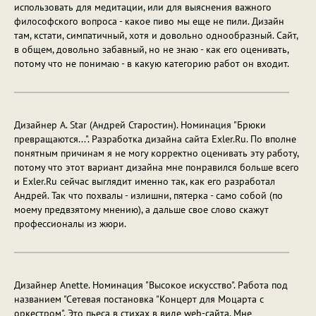
использовать для медитации, или для выяснения важного
философского вопроса - какое пиво мы еще не пили. Дизайн
там, кстати, симпатичный, хотя и довольно однообразный. Сайт,
в общем, довольно забавный, но не знаю - как его оценивать,
потому что не понимаю - в какую категорию работ он входит.
Дизайнер A. Star (Андрей Старостин). Номинация "Брюки
превращаются...". Разработка дизайна сайта Exler.Ru. По вполне
понятным причинам я не могу корректно оценивать эту работу,
потому что этот вариант дизайна мне понравился больше всего
и Exler.Ru сейчас выглядит именно так, как его разработал
Андрей. Так что похвалы - излишни, пятерка - само собой (по
моему предвзятому мнению), а дальше свое слово скажут
профессионалы из жюри.
Дизайнер Anette. Номинация "Высокое искусство". Работа под
названием "Сетевая постановка "Концерт для Моцарта с
оркестром". Это пьеса в стихах в виде web-сайта. Мне