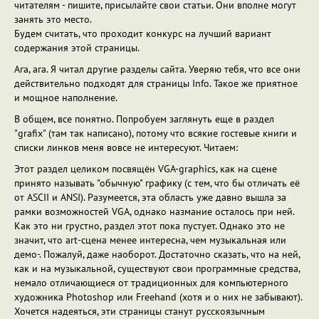
читателям - пишите, присылайте свои статьи. Они вполне могут
занять это место.
Будем считать, что проходит конкурс на лучший вариант
содержания этой страницы.
Ага, ага. Я читал другие разделы сайта. Уверяю тебя, что все они
действительно подходят для страницы Info. Такое же приятное
и мощное наполнение.
В общем, все понятно. Попробуем заглянуть еще в раздел
"grafix" (там так написано), потому что всякие гостевые книги и
списки линков меня вовсе не интересуют. Читаем:
Этот раздел целиком посвящён VGA-graphics, как на сцене
принято называть "обычную" графику (с тем, что бы отличать её
от ASCII и ANSI). Разумеется, эта область уже давно вышла за
рамки возможностей VGA, однако назмание осталось при ней.
Как это ни грустно, раздел этот пока пустует. Однако это не
значит, что art-сцена менее интересна, чем музыкальная или
демо-. Пожалуй, даже наоборот. Достаточно сказать, что на ней,
как и на музыкальной, существуют свои программные средства,
немало отличающиеся от традиционных для компьютерного
художника Photoshop или Freehand (хотя и о них не забывают).
Хочется надеяться, эти страницы станут русскоязычным