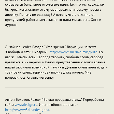
скрывается банальное отсутствие идеи. Так что мы, соц-культ-
быт-реалисты, ставим этому сюрнереалистическому проекту
двоечку. Почему не единицу? А потому что в отличие от
предудущей работы здесь какая-то одна мысль есть. Хотя и
дурная.
Дизайнер Lenier. Раздел "Угол зрения". Вариации на тему
"Свобода и сеть". Смотрим -
http://www.t-80.ru/dimas/puzo
. Ну,
что ж... Мысль есть. Свобода творить, свобода слова, свобода
прятаться в их черном и белом представлении с точки зрения
нашей любимой всемирной паутины. Дизайн симпатичный, да и
трактовки самих терминов - вполне даже ничего. Мне
понравилось. Ставлю четверку.
Антон Болотов. Раздел "Брюки превращаются...". Переработка
сайта
www.design.ru
. Идем любопытствовать -
http://www.w3d.ru/designru
.