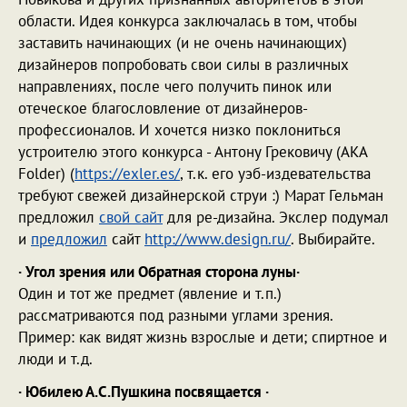
области. Идея конкурса заключалась в том, чтобы
заставить начинающих (и не очень начинающих)
дизайнеров попробовать свои силы в различных
направлениях, после чего получить пинок или
отеческое благословление от дизайнеров-
профессионалов. И хочется низко поклониться
устроителю этого конкурса - Антону Грековичу (АКА
Folder) (
https://exler.es/
, т.к. его уэб-издевательства
требуют свежей дизайнерской струи :) Марат Гельман
предложил
свой сайт
для ре-дизайна. Экслер подумал
и
предложил
сайт
http://www.design.ru/
. Выбирайте.
· Угол зрения или Обратная сторона луны·
Один и тот же предмет (явление и т.п.)
рассматриваются под разными углами зрения.
Пример: как видят жизнь взрослые и дети; спиртное и
люди и т.д.
· Юбилею А.С.Пушкина посвящается ·