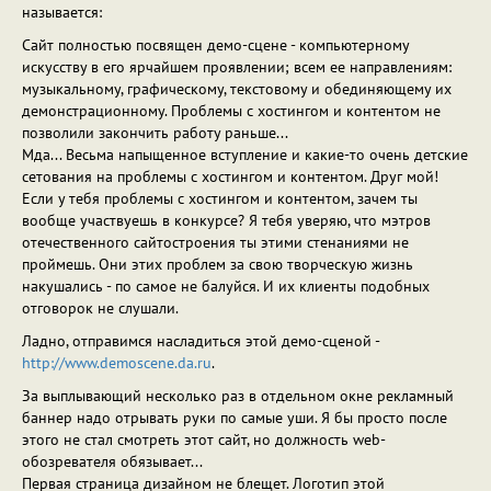
называется:
Сайт полностью посвящен демо-сцене - компьютерному
искусству в его ярчайшем проявлении; всем ее направлениям:
музыкальному, графическому, текстовому и обединяющему их
демонстрационному. Проблемы с хостингом и контентом не
позволили закончить работу раньше...
Мда... Весьма напыщенное вступление и какие-то очень детские
сетования на проблемы с хостингом и контентом. Друг мой!
Если у тебя проблемы с хостингом и контентом, зачем ты
вообще участвуешь в конкурсе? Я тебя уверяю, что мэтров
отечественного сайтостроения ты этими стенаниями не
проймешь. Они этих проблем за свою творческую жизнь
накушались - по самое не балуйся. И их клиенты подобных
отговорок не слушали.
Ладно, отправимся насладиться этой демо-сценой -
http://www.demoscene.da.ru
.
За выплывающий несколько раз в отдельном окне рекламный
баннер надо отрывать руки по самые уши. Я бы просто после
этого не стал смотреть этот сайт, но должность web-
обозревателя обязывает...
Первая страница дизайном не блещет. Логотип этой