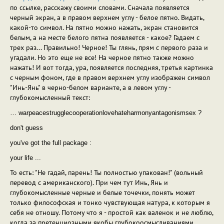
по ссылке, расскажу своими словами. Сначала появляется
черный экран, а в правом верхнем углу - белое пятно. Видать,
какой-то символ. На пятно можно нажать, экран становится
белым, а на месте белого пятна появляется - какое? Гадаем с
трех раз... Правильно! Черное! Ты глянь, прям с первого раза и
угадали. Но это еще не все! На черное пятно также можно
нажать! И вот тогда, ура, появляется последняя, третья картинка
с черным фоном, где в правом верхнем углу изображен символ
"Инь-Янь" в черно-белом варианте, а в левом углу -
глубокомысленный текст:
… warpeacestrugglecooperationlovehateharmonyantagonismsex ?
don't guess
you've got the full package :
your life ...
То есть: "Не гадай, парень! Ты полностью упакован!" (вольный
перевод с американского). При чем тут Инь, Янь и
глубокомысленные черные и белые точечки, понять может
только философская и тонко чувствующая натура, к которым я
себя не отношу. Потому что я - простой как валенок и не люблю,
когда за претенциозными якобы глубокоосмысливаниями