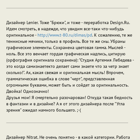
Дизайнер Lenier. Тоже "Брюки", и тоже - переработка Design.Ru.
Идем смотреть, в надежде, что увидим все-таки что-нибудь
оригинальное -
http://www.t-80.ru/dimas/pd
. К сожалению, те же
теннисные мячики, только в профиль. Все те же сны. Убраны
графические элементы. Сохранена цветовая гамма. Мыслей -
ноль. Все это венчает гордая графическая надпись, цитирую
(орфография оригинала сохранена): "Студия Артемия Лебедева -
это когда самизнаетекто делает сами знаете что за четр знает
сколько!". Ах, какая свежая и оригинальная мысль! Впрочем,
грамматическая ошибка в слове "черт", представленная
огромными буквами, может быть и сойдет за оригинальность.
Двойка! Однозначно!
Друзья мои! Я смертельно разочарован! Откуда такая бедность
в фантазии и в дизайне? А я от этого дизайнера после "Угла
зрения" ожидал намного большего. ;-(
Дизайнер Nitrat. Не очень понятно - в какой категории. Работа