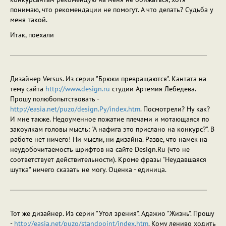
понимаю, что рекомендации не помогут. А что делать? Судьба у
меня такой.
Итак, поехали
Дизайнер Versus. Из серии "Брюки превращаются". Кантата на
тему сайта
http://www.design.ru
студии Артемия Лебедева.
Прошу полюбопытствовать -
http://easia.net/puzo/design.Py/index.htm
. Посмотрели? Ну как?
И мне также. Недоуменное пожатие плечами и мотающаяся по
закоулкам головы мысль: "А нафига это прислано на конкурс?". В
работе нет ничего! Ни мысли, ни дизайна. Разве, что намек на
неудобочитаемость шрифтов на сайте Design.Ru (что не
соответствует действительности). Кроме фразы "Неудавшаяся
шутка" ничего сказать не могу. Оценка - единица.
Тот же дизайнер. Из серии "Угол зрения". Адажио "Жизнь". Прошу
-
http://easia.net/puzo/standpoint/index.htm
. Кому лениво ходить