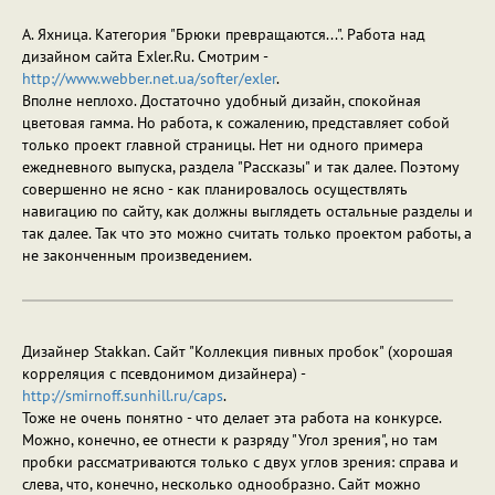
А. Яхница. Категория "Брюки превращаются...". Работа над
дизайном сайта Exler.Ru. Смотрим -
http://www.webber.net.ua/softer/exler
.
Вполне неплохо. Достаточно удобный дизайн, спокойная
цветовая гамма. Но работа, к сожалению, представляет собой
только проект главной страницы. Нет ни одного примера
ежедневного выпуска, раздела "Рассказы" и так далее. Поэтому
совершенно не ясно - как планировалось осуществлять
навигацию по сайту, как должны выглядеть остальные разделы и
так далее. Так что это можно считать только проектом работы, а
не законченным произведением.
Дизайнер Stakkan. Сайт "Коллекция пивных пробок" (хорошая
корреляция с псевдонимом дизайнера) -
http://smirnoff.sunhill.ru/caps
.
Тоже не очень понятно - что делает эта работа на конкурсе.
Можно, конечно, ее отнести к разряду "Угол зрения", но там
пробки рассматриваются только с двух углов зрения: справа и
слева, что, конечно, несколько однообразно. Сайт можно