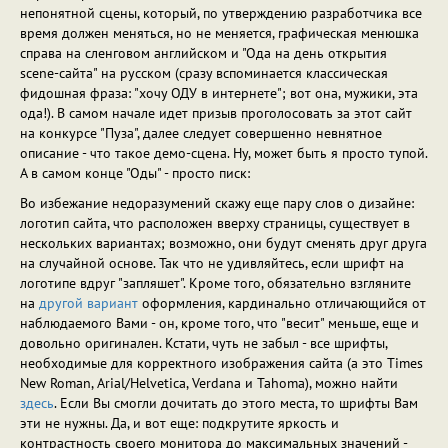
непонятной сцены, который, по утверждению разработчика все
время должен меняться, но не меняется, графическая менюшка
справа на сленговом английском и "Ода на день открытия
scene-сайта" на русском (сразу вспоминается классическая
фидошная фраза: "хочу ОДУ в интернете"; вот она, мужики, эта
ода!). В самом начале идет призыв проголосовать за этот сайт
на конкурсе "Пуза", далее следует совершенно невнятное
описание - что такое демо-сцена. Ну, может быть я просто тупой.
А в самом конце "Оды" - просто писк:
Во избежание недоразумений скажу еще пару слов о дизайне:
логотип сайта, что расположен вверху страницы, существует в
нескольких вариантах; возможно, они будут сменять друг друга
на случайной основе. Так что не удивляйтесь, если шрифт на
логотипе вдруг "запляшет". Кроме того, обязательно взгляните
на
другой вариант
оформления, кардинально отличающийся от
наблюдаемого Вами - он, кроме того, что "весит" меньше, еще и
довольно оригинален. Кстати, чуть не забыл - все шрифты,
необходимые для корректного изображения сайта (а это Times
New Roman, Arial/Helvetica, Verdana и Tahoma), можно найти
здесь
. Если Вы смогли дочитать до этого места, то шрифты Вам
эти не нужны. Да, и вот еще: подкрутите яркость и
контрастность своего монитора до максимальных значений -