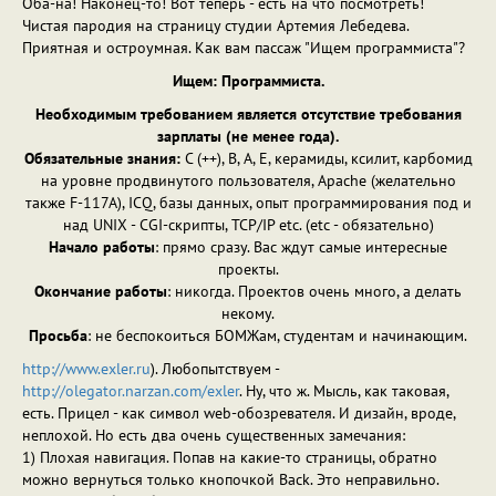
Оба-на! Наконец-то! Вот теперь - есть на что посмотреть!
Чистая пародия на страницу студии Артемия Лебедева.
Приятная и остроумная. Как вам пассаж "Ищем программиста"?
Ищем: Программиста.
Необходимым требованием является отсутствие требования
зарплаты (не менее года).
Обязательные знания:
C (++), B, A, E, керамиды, ксилит, карбомид
на уровне продвинутого пользователя, Apache (желательно
также F-117A), ICQ, базы данных, опыт программирования под и
над UNIX - CGI-скрипты, TCP/IP etc. (etc - обязательно)
Начало работы
: прямо сразу. Вас ждут самые интересные
проекты.
Окончание работы
: никогда. Проектов очень много, а делать
некому.
Просьба
: не беспокоиться БОМЖам, студентам и начинающим.
http://www.exler.ru
). Любопытствуем -
http://olegator.narzan.com/exler
. Ну, что ж. Мысль, как таковая,
есть. Прицел - как символ web-обозревателя. И дизайн, вроде,
неплохой. Но есть два очень существенных замечания:
1) Плохая навигация. Попав на какие-то страницы, обратно
можно вернуться только кнопочкой Back. Это неправильно.