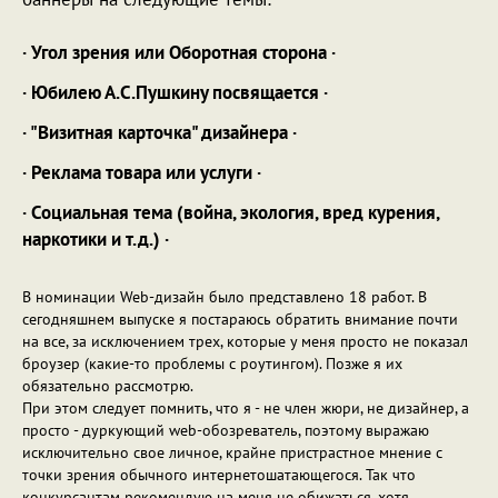
· Угол зрения или Оборотная сторона ·
· Юбилею А.С.Пушкину посвящается ·
· "Визитная карточка" дизайнера ·
· Реклама товара или услуги ·
· Социальная тема (война, экология, вред курения,
наркотики и т.д.) ·
В номинации Web-дизайн было представлено 18 работ. В
сегодняшнем выпуске я постараюсь обратить внимание почти
на все, за исключением трех, которые у меня просто не показал
броузер (какие-то проблемы с роутингом). Позже я их
обязательно рассмотрю.
При этом следует помнить, что я - не член жюри, не дизайнер, а
просто - дуркующий web-обозреватель, поэтому выражаю
исключительно свое личное, крайне пристрастное мнение с
точки зрения обычного интернетошатающегося. Так что
конкурсантам рекомендую на меня не обижаться, хотя