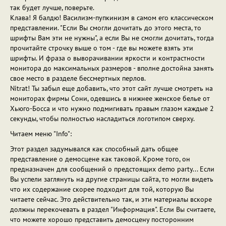
так будет лучше, поверьте.
Клава! Я балдю! Василизм-пупкинизм в самом его классическом
представлении. "Если Вы смогли дочитать до этого места, то
шрифты Вам эти не нужны", а если Вы не смогли дочитать, тогда
прочитайте строчку выше о том - где вы можете взять эти
шрифты. И фраза о выворачивании яркости и контрастности
монитора до максимальных размеров - вполне достойна занять
свое место в разделе бессмертных перлов.
Nitrat! Ты забыл еще добавить, что этот сайт лучше смотреть на
мониторах фирмы Сони, одевшись в нижнее женское белье от
Хьюго-Босса и что нужно подмигивать правым глазом каждые 2
секунды, чтобы полностью насладиться логотипом сверху.
Читаем меню "Info":
Этот раздел задумывался как способный дать общее
представление о демосцене как таковой. Кроме того, он
предназначен для сообщений о предстоящих demo party... Если
Вы успели заглянуть на другие страницы сайта, то могли видеть
что их содержание скорее подходит для той, которую Вы
читаете сейчас. Это действительно так, и эти материалы вскоре
должны перекочевать в раздел "Информация". Если Вы считаете,
что можете хорошо представить демосцену посторонним