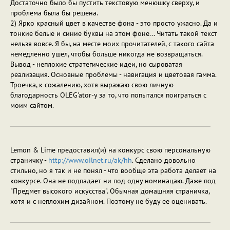
Достаточно было бы пустить текстовую менюшку сверху, и
проблема была бы решена.
2) Ярко красный цвет в качестве фона - это просто ужасно. Да и
тонкие белые и синие буквы на этом фоне... Читать такой текст
нельзя вовсе. Я бы, на месте моих прочитателей, с такого сайта
немедленно ушел, чтобы больше никогда не возвращаться.
Вывод - неплохие стратегические идеи, но сыроватая
реализация. Основные проблемы - навигация и цветовая гамма.
Троечка, к сожалению, хотя выражаю свою личную
благодарность OLEG'ator-у за то, что попытался поиграться с
моим сайтом.
Lemon & Lime предоставил(и) на конкурс свою персональную
страничку -
http://www.oilnet.ru/ak/hh
. Сделано довольно
стильно, но я так и не понял - что вообще эта работа делает на
конкурсе. Она не подпадает ни под одну номинацаю. Даже под
"Предмет высокого искусства". Обычная домашняя страничка,
хотя и с неплохим дизайном. Поэтому не буду ее оценивать.