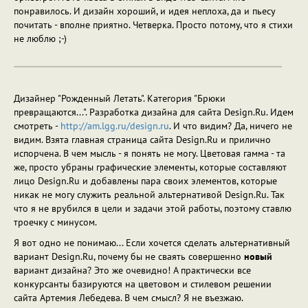
понравилось. И дизайн хороший, и идея неплоха, да и пьесу
почитать - вполне приятно. Четверка. Просто потому, что я стихи
не люблю ;-)
Дизайнер "Рожденный Летать". Категория "Брюки
превращаются...". Разработка дизайна для сайта Design.Ru. Идем
смотреть -
http://am.lgg.ru/design.ru
. И что видим? Да, ничего не
видим. Взята главная страница сайта Design.Ru и прилично
испорчена. В чем мысль - я понять не могу. Цветовая гамма - та
же, просто убраны графические элементы, которые составляют
лицо Design.Ru и добавлены пара своих элементов, которые
никак не могу служить реальной альтернативой Design.Ru. Так
что я не врубился в цели и задачи этой работы, поэтому ставлю
троечку с минусом.
Я вот одно не понимаю... Если хочется сделать альтернативный
вариант Design.Ru, почему бы не сваять совершенно
новый
вариант дизайна? Это же очевидно! А практически все
конкурсанты базируются на цветовом и стилевом решении
сайта Артемия Лебедева. В чем смысл? Я не въезжаю.