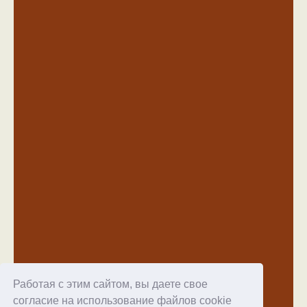
Сравнение смартфонов Xiaomi 17T и 17T
Pro
16.06.2026
38
Новые возможности оболочки One UI 8.5 от
Samsung
07.07.2026
41
Работая с этим сайтом, вы даете свое
согласие на использование файлов cookie