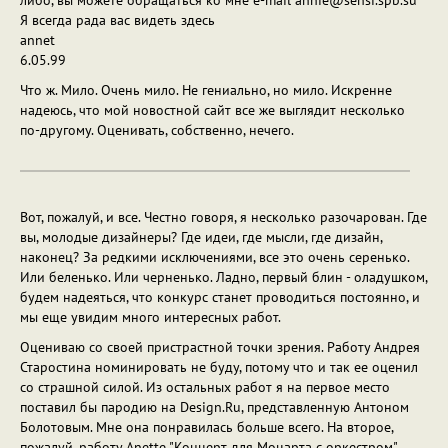
либо, вы можете обращаться ко мне e-mail annie@sensi.spb.su
Я всегда рада вас видеть здесь
annet
6.05.99
Что ж. Мило. Очень мило. Не гениально, но мило. Искренне
надеюсь, что мой новостной сайт все же выглядит несколько
по-другому. Оценивать, собственно, нечего.
Вот, пожалуй, и все. Честно говоря, я несколько разочарован. Где
вы, молодые дизайнеры? Где идеи, где мысли, где дизайн,
наконец? За редкими исключениями, все это очень серенько.
Или беленько. Или черненько. Ладно, первый блин - оладушком,
будем надеяться, что конкурс станет проводиться постоянно, и
мы еще увидим много интересных работ.
Оцениваю со своей пристрастной точки зрения. Работу Андрея
Старостина номинировать не буду, потому что и так ее оценил
со страшной силой. Из остальных работ я на первое место
поставил бы пародию на Design.Ru, представленную Антоном
Болотовым. Мне она понравилась больше всего. На второе,
пожалуй, работу Anette "Концерт для Моцарта с оркестром".