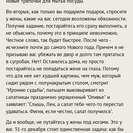
новые тряпочки для мытья посуды.
Во-вторых, как только вы подарили подарок, спросите
у жены, какие на вас сегодня возложены обязанности.
Получив задание, постарайтесь его сразу выполнить, а
не объяснять, почему это в принципе невозможно.
Честное слово, так будет быстрее. После чего -
исчезните почти до самого Нового года. Причем я не
призываю вас убежать во двор и долго там прятаться
в сугробах. Нет! Останьтесь дома, но просто
постарайтесь не попадаться жене на глаза. Потому
что для нее нет худшей картины, чем муж, который
сидит рядом с полунакрытым столом, смотрит
"Иронию судьбы", пальцем выковыривает из
салатницы празднично украшенный "Оливье" и
заявляет: "Слышь, Лен, а салат тебе чего-то перестал
удаваться. Фигня, если честно, салат получился".
Да и вообще, не путайтесь у жены под ногами. Это у
вас 31-го декабря стоит единственная задача: как бы