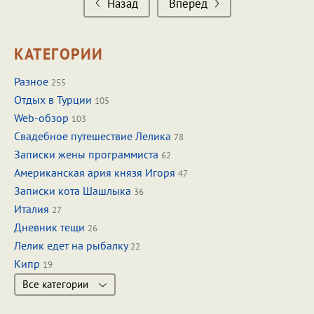
Назад
Вперед
КАТЕГОРИИ
Разное
255
Отдых в Турции
105
Web-обзор
103
Свадебное путешествие Лелика
78
Записки жены программиста
62
Американская ария князя Игоря
47
Записки кота Шашлыка
36
Италия
27
Дневник тещи
26
Лелик едет на рыбалку
22
Кипр
19
Все категории