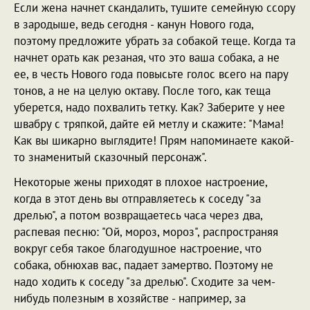
Если жена начнет скандалить, тушите семейную ссору
в зародыше, ведь сегодня - канун Нового года,
поэтому предложите убрать за собакой теще. Когда та
начнет орать как резаная, что это ваша собака, а не
ее, в честь Нового года повысьте голос всего на пару
тонов, а не на целую октаву. После того, как теща
уберется, надо похвалить тетку. Как? Заберите у нее
швабру с тряпкой, дайте ей метлу и скажите: "Мама!
Как вы шикарно выглядите! Прям напоминаете какой-
то знаменитый сказочный персонаж".
Некоторые жены приходят в плохое настроение,
когда в этот день вы отправляетесь к соседу "за
дрелью", а потом возвращаетесь часа через два,
распевая песню: "Ой, мороз, мороз", распространяя
вокруг себя такое благодушное настроение, что
собака, обнюхав вас, падает замертво. Поэтому не
надо ходить к соседу "за дрелью". Сходите за чем-
нибудь полезным в хозяйстве - например, за