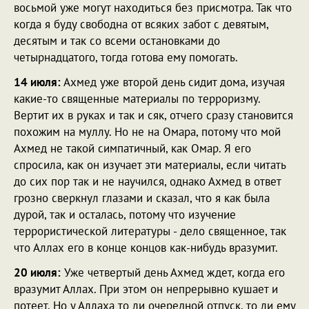
восьмой уже могут находиться без присмотра. Так что
когда я буду свободна от всяких забот с девятым,
десятым и так со всеми остановками до
четырнадцатого, тогда готова ему помогать.
14 июля:
Ахмед уже второй день сидит дома, изучая
какие-то священные материалы по терроризму.
Вертит их в руках и так и сяк, отчего сразу становится
похожим на муллу. Но не на Омара, потому что мой
Ахмед не такой симпатичный, как Омар. Я его
спросила, как он изучает эти материалы, если читать
до сих пор так и не научился, однако Ахмед в ответ
грозно сверкнул глазами и сказал, что я как была
дурой, так и осталась, потому что изучение
террористической литературы - дело священное, так
что Аллах его в конце концов как-нибудь вразумит.
20 июля:
Уже четвертый день Ахмед ждет, когда его
вразумит Аллах. При этом он непрерывно кушает и
потеет. Но у Аллаха то ли очередной отпуск, то ли ему