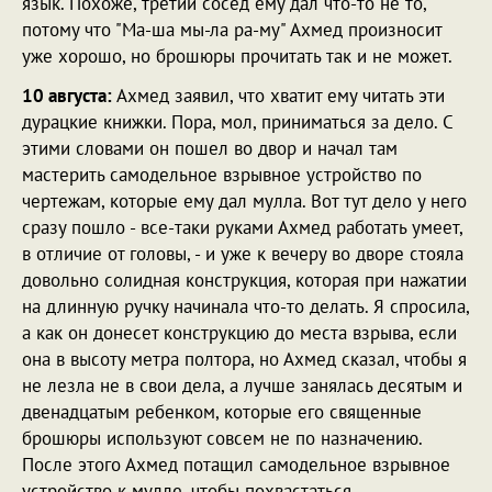
язык. Похоже, третий сосед ему дал что-то не то,
потому что "Ма-ша мы-ла ра-му" Ахмед произносит
уже хорошо, но брошюры прочитать так и не может.
10 августа:
Ахмед заявил, что хватит ему читать эти
дурацкие книжки. Пора, мол, приниматься за дело. С
этими словами он пошел во двор и начал там
мастерить самодельное взрывное устройство по
чертежам, которые ему дал мулла. Вот тут дело у него
сразу пошло - все-таки руками Ахмед работать умеет,
в отличие от головы, - и уже к вечеру во дворе стояла
довольно солидная конструкция, которая при нажатии
на длинную ручку начинала что-то делать. Я спросила,
а как он донесет конструкцию до места взрыва, если
она в высоту метра полтора, но Ахмед сказал, чтобы я
не лезла не в свои дела, а лучше занялась десятым и
двенадцатым ребенком, которые его священные
брошюры используют совсем не по назначению.
После этого Ахмед потащил самодельное взрывное
устройство к мулле, чтобы похвастаться.