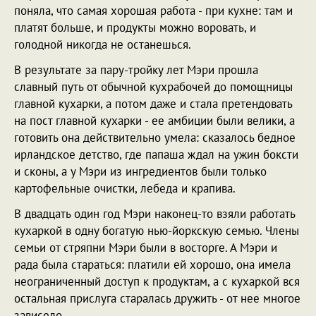
поняла, что самая хорошая работа - при кухне: там и
платят больше, и продукты можно воровать, и
голодной никогда не останешься.
В результате за пару-тройку лет Мэри прошла
славный путь от обычной кухрабочей до помощницы
главной кухарки, а потом даже и стала претендовать
на пост главной кухарки - ее амбиции были велики, а
готовить она действительно умела: сказалось бедное
ирландское детство, где папаша ждал на ужин боксти
и сконы, а у Мэри из ингредиентов были только
картофельные очистки, лебеда и крапива.
В двадцать один год Мэри наконец-то взяли работать
кухаркой в одну богатую нью-йоркскую семью. Члены
семьи от стряпни Мэри были в восторге. А Мэри и
рада была стараться: платили ей хорошо, она имела
неограниченный доступ к продуктам, а с кухаркой вся
остальная прислуга старалась дружить - от нее многое
зависело.