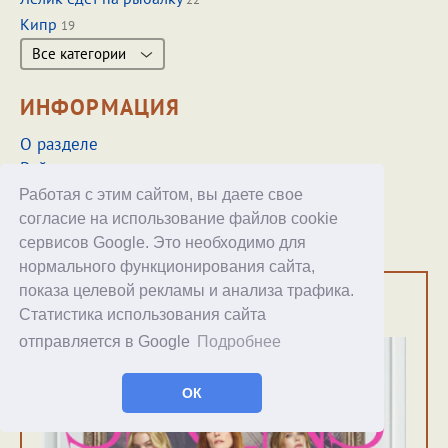
Кипр
19
Все категории
ИНФОРМАЦИЯ
О разделе
Рейтинг
RSS-лента
Работая с этим сайтом, вы даете свое
Архив
согласие на использование файлов cookie
Мои статьи об Испании
сервисов Google. Это необходимо для
нормального функционирования сайта,
показа целевой рекламы и анализа трафика.
ЧТО ЕЩЁ ПОЧИТАТЬ
Статистика использования сайта
отправляется в Google
Подробнее
ОК