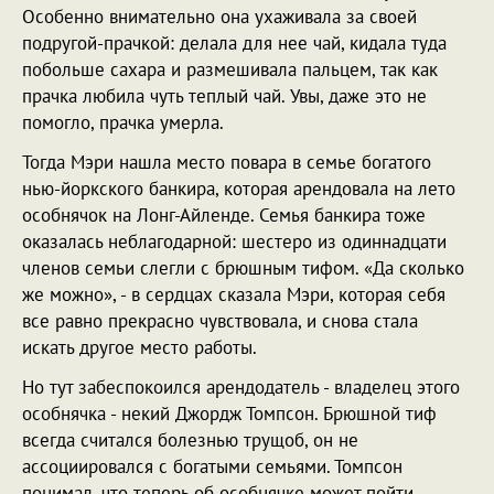
Особенно внимательно она ухаживала за своей
подругой-прачкой: делала для нее чай, кидала туда
побольше сахара и размешивала пальцем, так как
прачка любила чуть теплый чай. Увы, даже это не
помогло, прачка умерла.
Тогда Мэри нашла место повара в семье богатого
нью-йоркского банкира, которая арендовала на лето
особнячок на Лонг-Айленде. Семья банкира тоже
оказалась неблагодарной: шестеро из одиннадцати
членов семьи слегли с брюшным тифом. «Да сколько
же можно», - в сердцах сказала Мэри, которая себя
все равно прекрасно чувствовала, и снова стала
искать другое место работы.
Но тут забеспокоился арендодатель - владелец этого
особнячка - некий Джордж Томпсон. Брюшной тиф
всегда считался болезнью трущоб, он не
ассоциировался с богатыми семьями. Томпсон
понимал, что теперь об особнячке может пойти