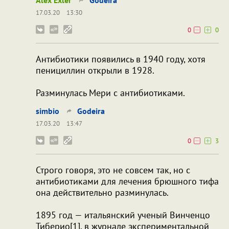
Alex Exler
Godeira
17.03.20
13:30
0
0
Антибиотики появились в 1940 году, хотя
пенициллин открыли в 1928.
Разминулась Мери с антибиотиками.
simbio
Godeira
17.03.20
13:47
0
3
Строго говоря, это не совсем так, но с
антибиотиками для лечения брюшного тифа
она действительно разминулась.
1895 год — итальянский ученый Винченцо
Тиберио[1], в журнале экспериментальной