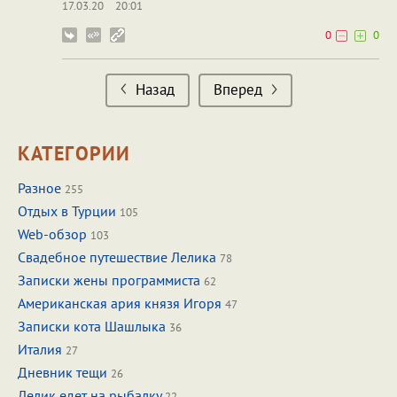
17.03.20
20:01
0
0
Назад
Вперед
КАТЕГОРИИ
Разное
255
Отдых в Турции
105
Web-обзор
103
Свадебное путешествие Лелика
78
Записки жены программиста
62
Американская ария князя Игоря
47
Записки кота Шашлыка
36
Италия
27
Дневник тещи
26
Лелик едет на рыбалку
22