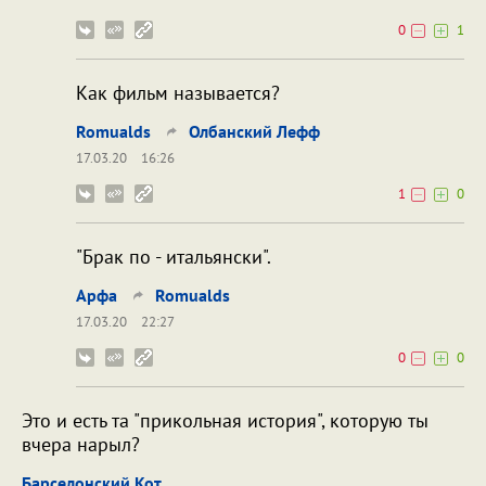
0
1
Как фильм называется?
Romualds
Олбанский Лефф
17.03.20
16:26
1
0
"Брак по - итальянски".
Арфа
Romualds
17.03.20
22:27
0
0
Это и есть та "прикольная история", которую ты
вчера нарыл?
Барселонский Кот