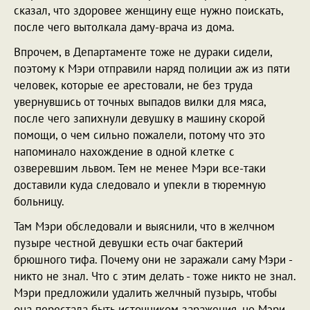
сказал, что здоровее женщину еще нужно поискать,
после чего вытолкала даму-врача из дома.
Впрочем, в Департаменте тоже не дураки сидели,
поэтому к Мэри отправили наряд полиции аж из пяти
человек, которые ее арестовали, не без труда
увернувшись от точных выпадов вилки для мяса,
после чего запихнули девушку в машину скорой
помощи, о чем сильно пожалели, потому что это
напоминало нахождение в одной клетке с
озверевшим львом. Тем не менее Мэри все-таки
доставили куда следовало и упекли в тюремную
больницу.
Там Мэри обследовали и выяснили, что в желчном
пузыре честной девушки есть очаг бактерий
брюшного тифа. Почему они не заражали саму Мэри -
никто не знал. Что с этим делать - тоже никто не знал.
Мэри предложили удалить желчный пузырь, чтобы
она перестала быть источником заражения, но Мэри