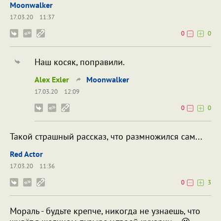
Moonwalker
17.03.20
11:37
0
0
Наш косяк, поправили.
Alex Exler
Moonwalker
17.03.20
12:09
0
0
Такой страшный рассказ, что размножился сам...
Red Actor
17.03.20
11:36
0
3
Мораль - будьте крепче, никогда не узнаешь, что