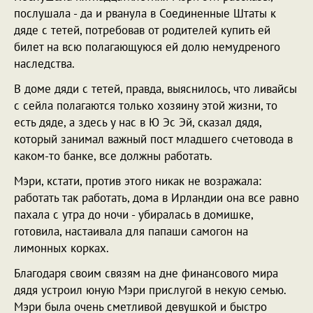
послушала - да и рванула в Соединенные Штаты к
дяде с тетей, потребовав от родителей купить ей
билет на всю полагающуюся ей долю немудреного
наследства.
В доме дяди с тетей, правда, выяснилось, что ливайсы
с сейла полагаются только хозяину этой жизни, то
есть дяде, а здесь у нас в Ю Эс Эй, сказал дядя,
который занимал важный пост младшего счетовода в
каком-то банке, все должны работать.
Мэри, кстати, против этого никак не возражала:
работать так работать, дома в Ирландии она все равно
пахала с утра до ночи - убиралась в домишке,
готовила, настаивала для папаши самогон на
лимонных корках.
Благодаря своим связям на дне финансового мира
дядя устроил юную Мэри прислугой в некую семью.
Мэри была очень сметливой девушкой и быстро