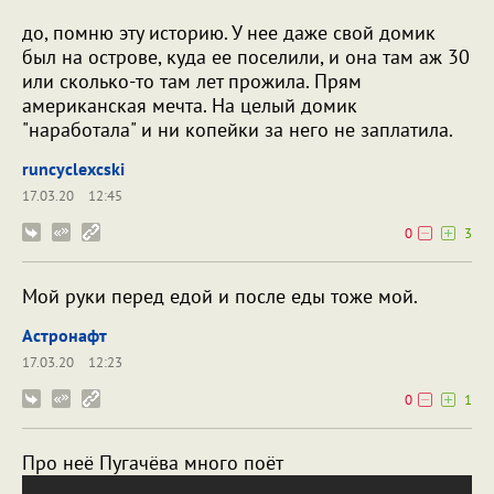
до, помню эту историю. У нее даже свой домик
был на острове, куда ее поселили, и она там аж 30
или сколько-то там лет прожила. Прям
американская мечта. На целый домик
"наработала" и ни копейки за него не заплатила.
runcyclexcski
17.03.20
12:45
0
3
Мой руки перед едой и после еды тоже мой.
Астронафт
17.03.20
12:23
0
1
Про неё Пугачёва много поёт