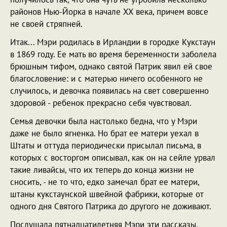
районов Нью-Йорка в начале XX века, причем вовсе
не своей стряпней.
Итак... Мэри родилась в Ирландии в городке Кукстаун
в 1869 году. Ее мать во время беременности заболела
брюшным тифом, однако святой Патрик явил ей свое
благословение: и с матерью ничего особенного не
случилось, и девочка появилась на свет совершенно
здоровой - ребенок прекрасно себя чувствовал.
Семья девочки была настолько бедна, что у Мэри
даже не было ягненка. Но брат ее матери уехал в
Штаты и оттуда периодически присылал письма, в
которых с восторгом описывал, как он на сейле урвал
такие ливайсы, что их теперь до конца жизни не
сносить, - не то что, едко замечал брат ее матери,
штаны кукстаунской швейной фабрики, которые от
одного дня Святого Патрика до другого не доживают.
Послушала пятнадцатилетняя Мэри эти рассказы,