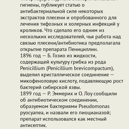
гигиены, публикует статью о
антибактериальной силе некоторых
экстрактов плесени и опробованного для
лечения тифозных и холерных инфекций у
кроликов. Что сделало его одним из
нескольких исследователей, чья работа над
связью плесени/антибиотика предполагала
открытие препарата Пенициллин.
1896 год — Б. Гозио из жидкости,
содержащей культуру грибка из рода
Penicillium (Penicillium brevicompactum),
выделил кристаллическое соединение —
микофеноловую кислоту, подавляющую рост
бактерий сибирской язвы.
1899 год — Р. Эммерих и О. Лоу сообщили
об антибиотическом соединении,
образуемом бактериями Pseudomonas
pyocyanea, и назвали его пиоцианазой;
препарат использовался как местный
антисептик.