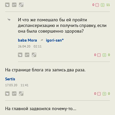
0
11
И что же помешало бы ей пройти
диспансеризацию и получить справку, если
она была совершенно здорова?
baba Mora
igori-san°
26.04.20
02:11
0
0
На странице блога эта запись два раза.
Sertis
17.03.20
11:41
0
0
На главной задвоился почему-то...