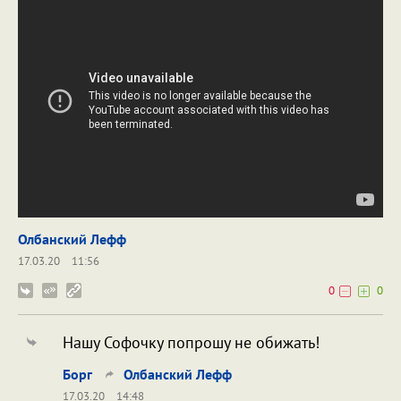
Олбанский Лефф
17.03.20
11:56
0
0
Нашу Софочку попрошу не обижать!
Борг
Олбанский Лефф
17.03.20
14:48