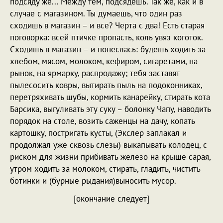
подсяду же... Между тем, подсядешь. Так же, как и в
случае с магазином. Ты думаешь, что один раз
сходишь в магазин – и все? Черта с два! Есть старая
поговорка: всей птичке пропасть, коль увяз коготок.
Сходишь в магазин – и понеслась: будешь ходить за
хлебом, мясом, молоком, кефиром, сигаретами, на
рынок, на ярмарку, распродажу; тебя заставят
пылесосить ковры, вытирать пыль на подоконниках,
перетряхивать шубы, кормить канарейку, стирать кота
Барсика, выгуливать эту суку – болонку Чапу, наводить
порядок на столе, возить саженцы на дачу, копать
картошку, постригать кусты, (Экслер заплакал и
продолжал уже сквозь слезы) выкапывать колодец, с
риском для жизни прибивать железо на крыше сарая,
утром ходить за молоком, стирать, гладить, чистить
ботинки и (бурные рыдания)выносить мусор.
[окончание следует]