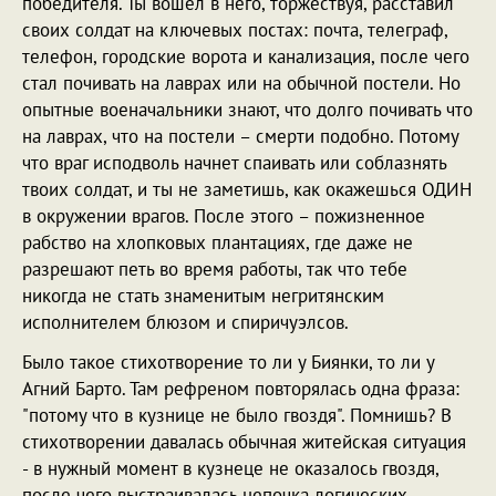
победителя. Ты вошел в него, торжествуя, расставил
своих солдат на ключевых постах: почта, телеграф,
телефон, городские ворота и канализация, после чего
стал почивать на лаврах или на обычной постели. Но
опытные военачальники знают, что долго почивать что
на лаврах, что на постели – смерти подобно. Потому
что враг исподволь начнет спаивать или соблазнять
твоих солдат, и ты не заметишь, как окажешься ОДИН
в окружении врагов. После этого – пожизненное
рабство на хлопковых плантациях, где даже не
разрешают петь во время работы, так что тебе
никогда не стать знаменитым негритянским
исполнителем блюзом и спиричуэлсов.
Было такое стихотворение то ли у Биянки, то ли у
Агний Барто. Там рефреном повторялась одна фраза:
"потому что в кузнице не было гвоздя". Помнишь? В
стихотворении давалась обычная житейская ситуация
- в нужный момент в кузнеце не оказалось гвоздя,
после чего выстраивалась цепочка логических