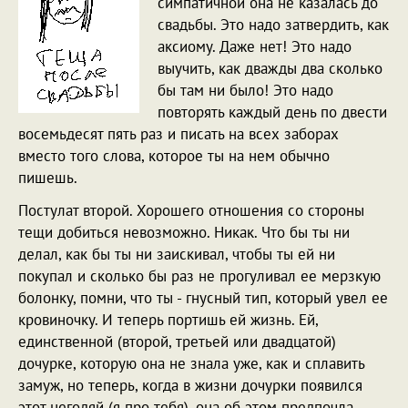
симпатичной она не казалась до
свадьбы. Это надо затвердить, как
аксиому. Даже нет! Это надо
выучить, как дважды два сколько
бы там ни было! Это надо
повторять каждый день по двести
восемьдесят пять раз и писать на всех заборах
вместо того слова, которое ты на нем обычно
пишешь.
Постулат второй. Хорошего отношения со стороны
тещи добиться невозможно. Никак. Что бы ты ни
делал, как бы ты ни заискивал, чтобы ты ей ни
покупал и сколько бы раз не прогуливал ее мерзкую
болонку, помни, что ты - гнусный тип, который увел ее
кровиночку. И теперь портишь ей жизнь. Ей,
единственной (второй, третьей или двадцатой)
дочурке, которую она не знала уже, как и сплавить
замуж, но теперь, когда в жизни дочурки появился
этот негодяй (я про тебя), она об этом предпочла