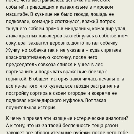
событий, приводящих к катаклизьме в мировом
масштабе. В кузнице не было гвоздя, лошадь не
подковали, командир споткнулся, вражий потрох
ткнул его саблей прямо в миндалины, командир упал,
атака красных кавалеров захлебнулась в собственном
соку, враг захватил деревню, долго пытал собачку
Жучку, но собачка так и не указала – куда спрятала
краснопартизанную косточку, после чего
председатель совхоза спился и ушел в лес
партизанить и подрывать вражеские поезда с
горилкой. В общем, история закончилась печально, а
все из-за того, что кузнец все гвозди растратил на
постройку сортира в своем огороде и вовремя не
подковал командирского муфлона. Вот такая
поучительная история.
К чему я привел эти изящные истерические аналогии?
А к тому, что из-за твоей беспечности теща разом
завоюет все оборонительные рубежи, после чего тебе