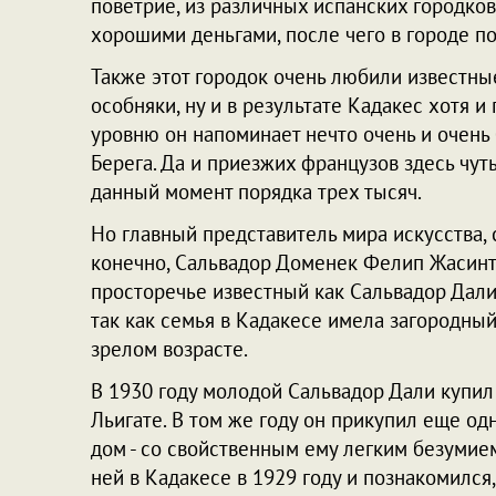
поветрие, из различных испанских городков
хорошими деньгами, после чего в городе п
Также этот городок очень любили известны
особняки, ну и в результате Кадакес хотя 
уровню он напоминает нечто очень и очень 
Берега. Да и приезжих французов здесь чут
данный момент порядка трех тысяч.
Но главный представитель мира искусства, с
конечно, Сальвадор Доменек Фелип Жасинт 
просторечье известный как Сальвадор Дали,
так как семья в Кадакесе имела загородный 
зрелом возрасте.
В 1930 году молодой Сальвадор Дали купил
Льигате. В том же году он прикупил еще одн
дом - со свойственным ему легким безумием.
ней в Кадакесе в 1929 году и познакомился