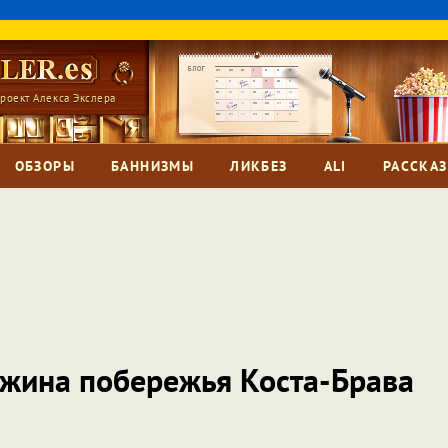
роект Алекса Экслера
ОБЗОРЫ
БАННИЗМЫ
ЛИКБЕЗ
ALI
РАССКА
ужина побережья Коста-Брава