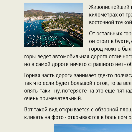
Живописнейший 
километрах от г
восточной точкой
От остальных гор
он стоит в бухте
город можно было
горы ведет автомобильная дорога отличного
но в самой дороге ничего страшного нет - 
Горная часть дороги занимает где-то полча
так что если будет большой поток, то за в
опять-таки - ну, потеряете на это еще пятнад
очень примечательный.
Вот такой вид открывается с обзорной площ
кликать на фото - открываются в большом р