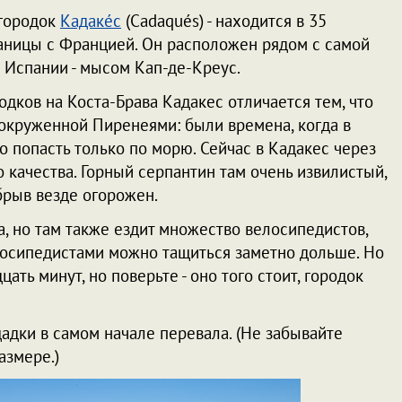
городок
Кадакéс
(Cadaqués) - находится в 35
раницы с Францией. Он расположен рядом с самой
 Испании - мысом Кап-де-Креус.
одков на Коста-Брава Кадакес отличается тем, что
, окруженной Пиренеями: были времена, когда в
 попасть только по морю. Сейчас в Кадакес через
 качества. Горный серпантин там очень извилистый,
обрыв везде огорожен.
са, но там также ездит множество велосипедистов,
елосипедистами можно тащиться заметно дольше. Но
цать минут, но поверьте - оно того стоит, городок
адки в самом начале перевала. (Не забывайте
азмере.)