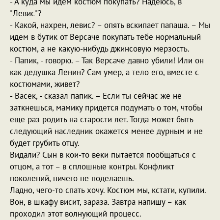
- А куда мы идем костюм покупать? Надеюсь, в
"Левис"?
- Какой, нахрен, левис? – опять вскипает папаша. – Мы
идем в бутик от Версаче покупать тебе нормальный
костюм, а не какую-нибудь джинсовую мерзость.
- Папик, - говорю. – Так Версаче давно убили! Или он
как дедушка Ленин? Сам умер, а тело его, вместе с
костюмами, живет?
- Васек, - сказал папик. – Если ты сейчас же не
заткнешься, мамику придется подумать о том, чтобы
еще раз родить на старости лет. Тогда может быть
следующий наследник окажется менее дурным и не
будет грубить отцу.
Видали? Сын в кои-то веки пытается пообщаться с
отцом, а тот – в сплошные контры. Конфликт
поколений, ничего не поделаешь.
Ладно, чего-то спать хочу. Костюм мы, кстати, купили.
Вон, в шкафу висит, зараза. Завтра напишу – как
проходил этот волнующий процесс.