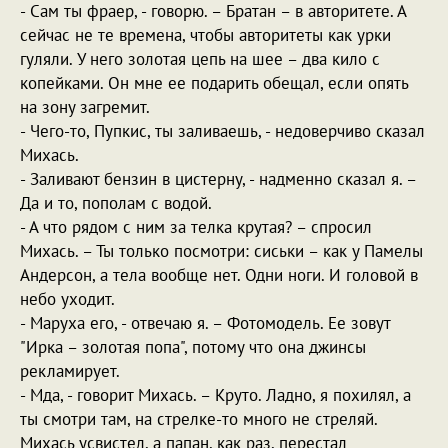
- Сам ты фраер, - говорю. – Братан – в авторитете. А
сейчас не те времена, чтобы авторитеты как урки
гуляли. У него золотая цепь на шее – два кило с
копейками. Он мне ее подарить обещал, если опять
на зону загремит.
- Чего-то, Пупкис, ты заливаешь, - недоверчиво сказал
Михась.
- Заливают бензин в цистерну, - надменно сказал я. –
Да и то, пополам с водой.
- А что рядом с ним за телка крутая? – спросил
Михась. – Ты только посмотри: сиськи – как у Памелы
Андерсон, а тела вообще нет. Одни ноги. И головой в
небо уходит.
- Маруха его, - отвечаю я. – Фотомодель. Ее зовут
"Ирка – золотая попа", потому что она джинсы
рекламирует.
- Мда, - говорит Михась. – Круто. Ладно, я похилял, а
ты смотри там, на стрелке-то много не стреляй.
Михась усвистел, а папан, как раз, перестал