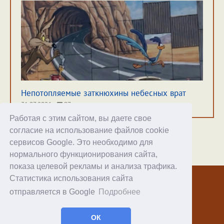
Непотопляемые заткнюхины небесных врат
31.07.2026
97
Работая с этим сайтом, вы даете свое
согласие на использование файлов cookie
сервисов Google. Это необходимо для
нормального функционирования сайта,
Хостинг
показа целевой рекламы и анализа трафика.
Статистика использования сайта
© 1998–2026 Alex Exler
отправляется в Google
Подробнее
Facebook
RSS статей
ОК
RSS блога