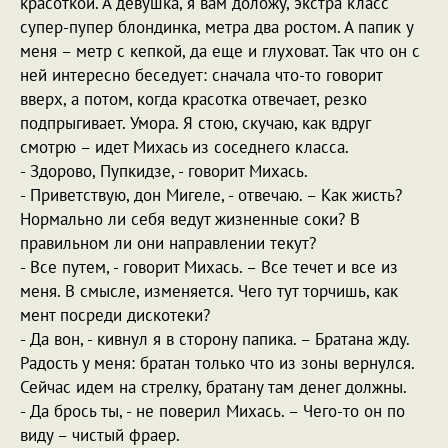
красоткой. А девушка, я вам доложу, экстра класс
супер-пупер блондинка, метра два ростом. А папик у
меня – метр с кепкой, да еще и глуховат. Так что он с
ней интересно беседует: сначала что-то говорит
вверх, а потом, когда красотка отвечает, резко
подпрыгивает. Умора. Я стою, скучаю, как вдруг
смотрю – идет Михась из соседнего класса.
- Здорово, Пупкидзе, - говорит Михась.
- Приветствую, дон Мигеле, - отвечаю. – Как жисть?
Нормально ли себя ведут жизненные соки? В
правильном ли они направлении текут?
- Все путем, - говорит Михась. – Все течет и все из
меня. В смысле, изменяется. Чего тут торчишь, как
мент посреди дискотеки?
- Да вон, - кивнул я в сторону папика. – Братана жду.
Радость у меня: братан только что из зоны вернулся.
Сейчас идем на стрелку, братану там денег должны.
- Да брось ты, - не поверил Михась. – Чего-то он по
виду – чистый фраер.