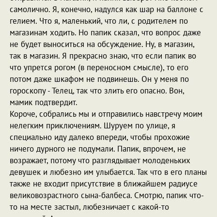
самолично. Я, конечно, надулся как шар на баллоне с
гелием. Что я, маленький, что ли, с родителем по
магазинам ходить. Но папик сказал, что вопрос даже
не будет выноситься на обсуждение. Ну, в магазин,
так в магазин. Я прекрасно знаю, что если папик во
что упрется рогом (в переносном смысле), то его
потом даже шкафом не подвинешь. Он у меня по
гороскопу - Телец, так что злить его опасно. Вон,
мамик подтвердит.
Короче, собрались мы и отправились навстречу моим
нелегким приключениям. Шуруем по улице, я
специально иду далеко впереди, чтобы прохожие
ничего дурного не подумали. Папик, впрочем, не
возражает, потому что разглядывает молоденьких
девушек и любезно им улыбается. Так что в его планы
также не входит присутствие в ближайшем радиусе
великовозрастного сына-балбеса. Смотрю, папик что-
то на месте застыл, любезничает с какой-то