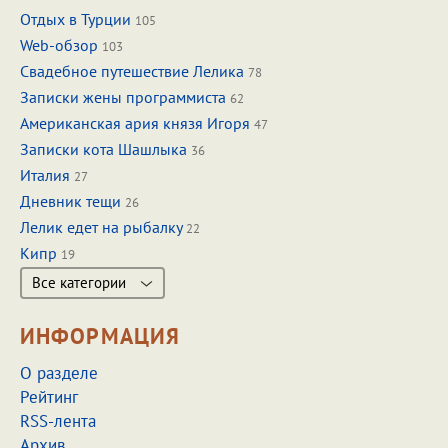
Отдых в Турции
105
Web-обзор
103
Свадебное путешествие Лелика
78
Записки жены программиста
62
Американская ария князя Игоря
47
Записки кота Шашлыка
36
Италия
27
Дневник тещи
26
Лелик едет на рыбалку
22
Кипр
19
Все категории
ИНФОРМАЦИЯ
О разделе
Рейтинг
RSS-лента
Архив