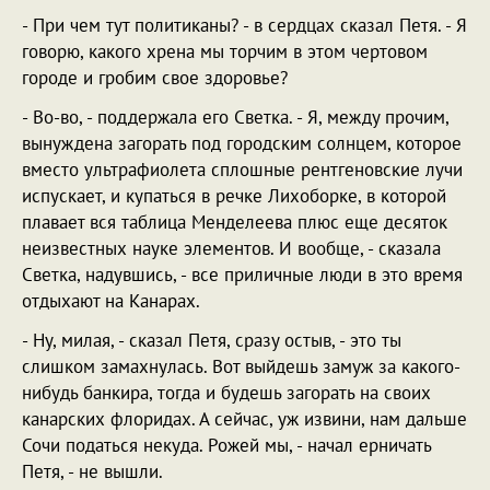
- При чем тут политиканы? - в сердцах сказал Петя. - Я
говорю, какого хрена мы торчим в этом чертовом
городе и гробим свое здоровье?
- Во-во, - поддержала его Светка. - Я, между прочим,
вынуждена загорать под городским солнцем, которое
вместо ультрафиолета сплошные рентгеновские лучи
испускает, и купаться в речке Лихоборке, в которой
плавает вся таблица Менделеева плюс еще десяток
неизвестных науке элементов. И вообще, - сказала
Светка, надувшись, - все приличные люди в это время
отдыхают на Канарах.
- Ну, милая, - сказал Петя, сразу остыв, - это ты
слишком замахнулась. Вот выйдешь замуж за какого-
нибудь банкира, тогда и будешь загорать на своих
канарских флоридах. А сейчас, уж извини, нам дальше
Сочи податься некуда. Рожей мы, - начал ерничать
Петя, - не вышли.