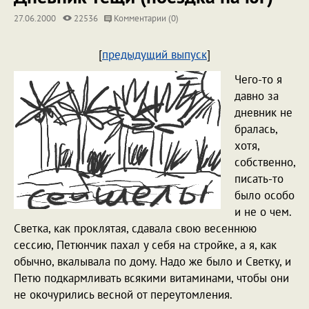
27.06.2000
22536
Комментарии (0)
[
предыдущий выпуск
]
Чего-то я
давно за
дневник не
бралась,
хотя,
собственно,
писать-то
было особо
и не о чем.
Светка, как проклятая, сдавала свою весеннюю
сессию, Петюнчик пахал у себя на стройке, а я, как
обычно, вкалывала по дому. Надо же было и Светку, и
Петю подкармливать всякими витаминами, чтобы они
не окочурились весной от переутомления.