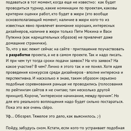
подаваться в тот момент, когда еще не известно: как будет
проводиться турнир, какие номинации по проектам, каковы
критерии оценки работ, кто будет в жюри (это вообще
основополагающий момент; наличие в жюри кого-то из
известных явно привлечет внимание хороших, интересных
дизайнеров, наличие в жюри только Пети Мокина и Васи
Пупкина (как нарицательных образов) не привлечет даже
домашние странички).
То, что у вас лежит сейчас на сайте - приглашение поучаствовать
в
разработке
проекта, а не в самом проекте. Так и надо писать.
И при чем тут тогда сроки подачи заявок? На что заявок? На
какое участие? В чем? Лично я этого так и не понял. Хотя идея
проведения конкурсов среди дизайнеров - вполне интересна и
перспективна. И насколько я знаю, таким образом серьезно
подобные соревнования раньше не проводились (голосования
по рейтингам сайтов я не считаю; там несколько другой
принцип). Короче, "интересное начинание, между прочим". Но
для его реального воплощения надо будет сильно постараться.
Пока это все очень сЫро.
Уф... Обозрел. Тяжелое это дело, как выяснилось. ;-)
Пойду, забудусь сном. Кстати, если кого-то устраивает подобная