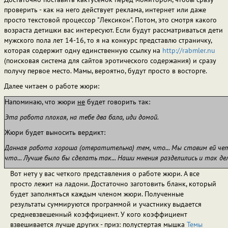
проверить - как на него действует реклама, интернет или даже
просто текстовой процессор "Лексикон". Потом, это смотря какого
возраста детишки вас интересуют. Если будут рассматриваться дети
мужского пола лет 14-16, то я на конкурс представлю страничку,
которая содержит одну единственную ссылку на
http://rabmler.nu
(поисковая система для сайтов эротического содержания) и сразу
получу первое место. Мамы, вероятно, будут просто в восторге.
Далее читаем о работе жюри:
Напоминаю, что жюри
не
будет говорить так:
Эта работа плохая, на тебе два бала, иди домой.
Жюри будет выносить вердикт:
Данная работа хороша (отвратительна) тем, что... Мы ставим ей чет
что... Лучше было бы сделать так... Наши мнения разделились и так деле
Вот нету у вас четкого представления о работе жюри. А все
просто лежит на ладони. Достаточно заготовить бланк, который
будет заполняться каждым членом жюри. Полученные
результаты суммируются программой и участнику выдается
средневзвешенный коэффициент. У кого коэффициент
взвешивается лучше других - приз: полустертая мышка
Темы