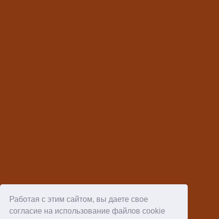
Философские читы быстрых окислений
03.07.2026
66
Работая с этим сайтом, вы даете свое
Настройщик
13.07.2026
27
согласие на использование файлов cookie