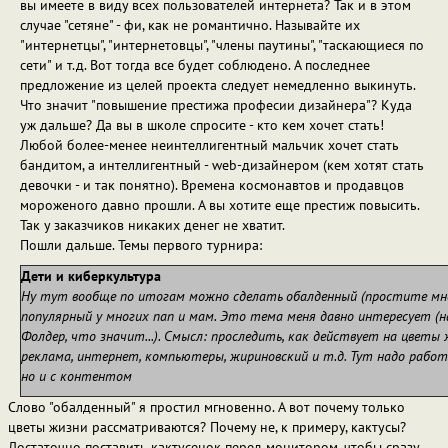
вы имеете в виду всех пользователей интернета? Так и в этом
случае "сетяне" - фи, как не романтично. Называйте их
"интернетцы", "интернетовцы", "члены паутины", "таскающиеся по
сети" и т.д. Вот тогда все будет соблюдено. А последнее
предложение из целей проекта следует немедленно выкинуть.
Что значит "повышение престижа професии дизайнера"? Куда
уж дальше? Да вы в школе спросите - кто кем хочет стать!
Любой более-менее неинтеллигентный мальчик хочет стать
бандитом, а интеллигентный - web-дизайнером (кем хотят стать
девочки - и так понятно). Времена космонавтов и продавцов
мороженого давно прошли. А вы хотите еще престиж повысить.
Так у заказчиков никаких денег не хватит.
Пошли дальше. Темы первого турнира:
Дети и киберкультура
Ну тут вообще по итогам можно сделать обалденный (простите мне 
популярный у многих пап и мам. Это тема меня давно интересует (н
Фолдер, что значит...). Смысл: проследить, как действует на цветы 
реклама, интернет, компьютеры, жириновский и т.д. Тут надо работ
но и с контентом
Слово "обалденный" я простил мгновенно. А вот почему только
цветы жизни рассматриваются? Почему не, к примеру, кактусы?
Достаточно поставить кактусенок перед монитором, чтобы сразу