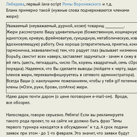
Лебедева
, первый Java-script
Ромы Воронежского
и т.д.
Бланк примерно такой (нужные слова подчеркиваются членами
жюри):
Уважаемый (неуважаемый, дурной, козел) товарищ __________.
Жюри рассмотрело Вашу удивительную (божественную, кошмарную,
идиотскую, кривую, фреймоватую, суицидную, метаболическую, из
вдохновляющую) работу. Она хороша (отвратительна, приятна, коке
гармонична, эквивалентна) тем, что радует глаз (вызывает низменн
борьбу, свистит всех наверх, заставляет задуматься - зачем я сижу 
ей пять (шесть, пятнадцать, число Пи, корень квадратный, семь сОр
порядка). Надеемся, что Вы сделаете выводы (пойдете к черту, зад
членов жюри, переквалифицируетесь в сетевого администратора).
Всегда Ваши (с наилучшими пожеланиями, чтобы у тебя gif потемнел
члены (мОзги, руки, брови, сопАтки) жюри.
Идею дарю почти даром (о цене поговорим e-mail-ом). Вроде,
все обозрел.
Напоследок, говорю серьезно. Ребята! Если вы рекламируете
такого рода проект, то на сайте не должно быть фраз "Темы
первого турнира находятся в обсуждении" и т.д. А срок подачи
заявок при этом - до 1-го февраля. Это значит, что заявки будут