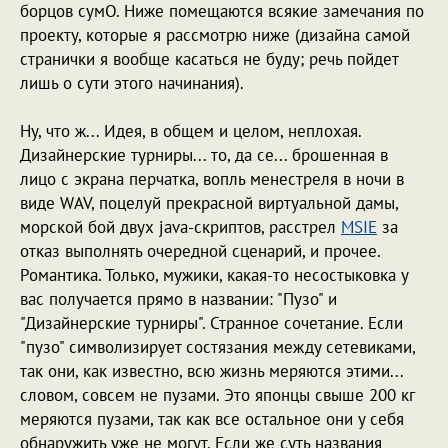
борцов сумО. Ниже помещаются всякие замечания по
проекту, которые я рассмотрю ниже (дизайна самой
странички я вообще касаться не буду; речь пойдет
лишь о сути этого начинания).
Ну, что ж... Идея, в общем и целом, неплохая.
Дизайнерские турниры... то, да се... брошенная в
лицо с экрана перчатка, вопль менестреля в ночи в
виде WAV, поцелуй прекрасной виртуальной дамы,
морской бой двух java-скриптов, расстрел
MSIE
за
отказ выполнять очередной сценарий, и прочее.
Романтика. Только, мужики, какая-то несостыковка у
вас получается прямо в названии: "Пузо" и
"Дизайнерские турниры". Странное сочетание. Если
"пузо" символизирует состязания между сетевиками,
так они, как известно, всю жизнь меряются этими...
словом, совсем не пузами. Это японцы свыше 200 кг
меряются пузами, так как все остальное они у себя
обнаружить уже не могут. Если же суть названия