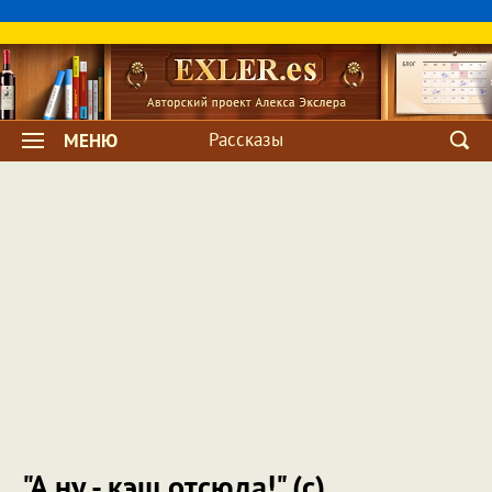
Рассказы
МЕНЮ
"А ну - кэш отсюда!" (с)