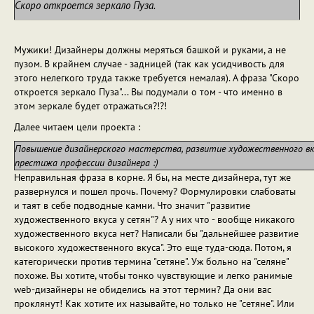
Скоро откроется зеркало Пуза.
Мужики! Дизайнеры должны меряться башкой и руками, а не
пузом. В крайнем случае - задницей (так как усидчивость для
этого нелегкого труда также требуется немалая). А фраза "Скоро
откроется зеркало Пуза"... Вы подумали о том - что именно в
этом зеркале будет отражаться?!?!
Далее читаем цели проекта :
Повышение дизайнерского мастерства, развитие художественного вк
престижа профессии дизайнера :)
Неправильная фраза в корне. Я бы, на месте дизайнера, тут же
развернулся и пошел прочь. Почему? Формулировки слабоваты
и таят в себе подводные камни. Что значит "развитие
художественного вкуса у сетян"? А у них что - вообще никакого
художественного вкуса нет? Написали бы "дальнейшее развитие
высокого художественного вкуса". Это еще туда-сюда. Потом, я
категорически против термина "сетяне". Уж больно на "селяне"
похоже. Вы хотите, чтобы тонко чувствующие и легко ранимые
web-дизайнеры не обиделись на этот термин? Да они вас
проклянут! Как хотите их называйте, но только не "сетяне". Или