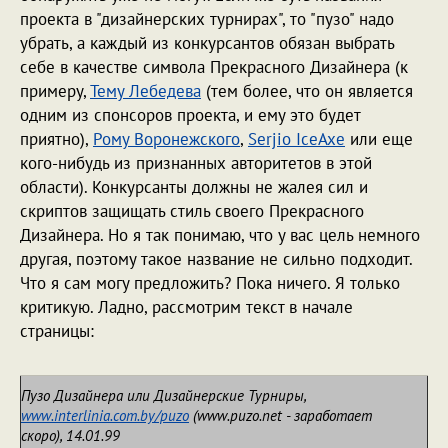
проекта в "дизайнерских турнирах", то "пузо" надо
убрать, а каждый из конкурсантов обязан выбрать
себе в качестве символа Прекрасного Дизайнера (к
примеру,
Тему Лебедева
(тем более, что он является
одним из спонсоров проекта, и ему это будет
приятно),
Рому Воронежского
,
Serjio IceAxe
или еще
кого-нибудь из признанных авторитетов в этой
области). Конкурсанты должны не жалея сил и
скриптов защищать стиль своего Прекрасного
Дизайнера. Но я так понимаю, что у вас цель немного
другая, поэтому такое название не сильно подходит.
Что я сам могу предложить? Пока ничего. Я только
критикую. Ладно, рассмотрим текст в начале
страницы:
Пузо Дизайнера или Дизайнерские Турниры,
www.interlinia.com.by/puzo
(www.puzo.net - заработает
скоро), 14.01.99