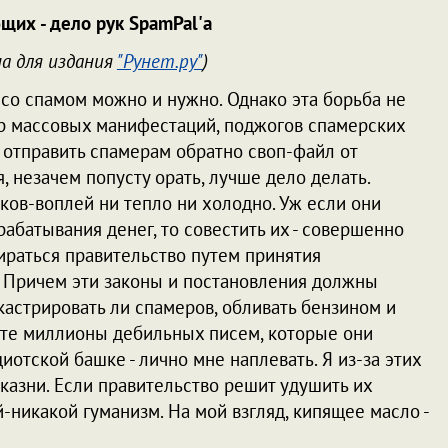
щих - дело рук SpamPal'а
а для издания
"Рунет.ру"
)
 со спамом можно и нужно. Однако эта борьба не
р массовых манифестаций, поджогов спамерских
 отправить спамерам обратно своп-файл от
, незачем попусту орать, лучше дело делать.
ков-воплей ни тепло ни холодно. Уж если они
арабатывания денег, то совестить их - совершенно
ираться правительство путем принятия
. Причем эти законы и постановления должны
 кастрировать ли спамеров, обливать бензином и
е те миллионы дебильных писем, которые они
диотской башке - лично мне наплевать. Я из-за этих
казни. Если правительство решит удушить их
й-никакой гуманизм. На мой взгляд, кипящее масло -