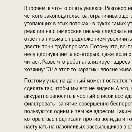
Впрочем, я что-то опять увлекся. Разговор н
четкого законодательства, ограничивающег
утопающих в этих потоках - в руках самих 
реакции на спамерские письма следовать н
ответ на письма с предложением увеличить 
двести тонн трубопроката. Потому что, во-п
несуществующим, а во-вторых, даже если он
читает. Разве что робот анализирует адрес
хозяину: "О! А этот-то карасик - вполне жив
Поэтому у нас на данный момент остается т
сделать так, чтобы мы его не видели. А это,
аккуратно заносить в черный список все ад
фильтровать - занятие совершенно бесперс
пользуются одним и тем же адресом. Таким
которые вас подписали против воли, да и то
настучать на назойливых рассыльщиков в сл