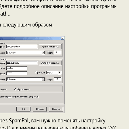
йдете подробное описание настройки программы
t!...
н следующим образом:
ерез SpamPal, вам нужно поменять настройку
lhost", а к имени пользователя добавить через "@"