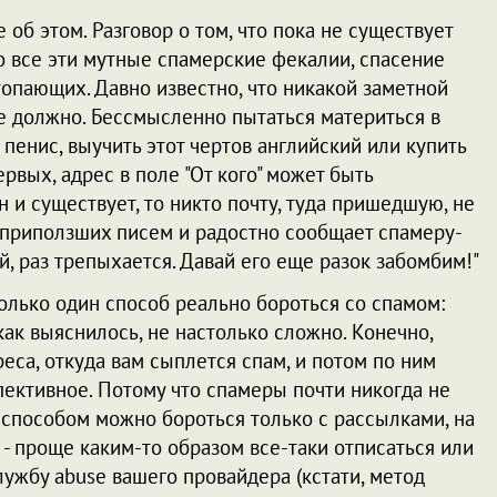
е об этом. Разговор о том, что пока не существует
о все эти мутные спамерские фекалии, спасение
утопающих. Давно известно, что никакой заметной
е должно. Бессмысленно пытаться материться в
пенис, выучить этот чертов английский или купить
ервых, адрес в поле "От кого" может быть
 и существует, то никто почту, туда пришедшую, не
а приползших писем и радостно сообщает спамеру-
ой, раз трепыхается. Давай его еще разок забомбим!"
олько один способ реально бороться со спамом:
 как выяснилось, не настолько сложно. Конечно,
реса, откуда вам сыплется спам, и потом по ним
пективное. Потому что спамеры почти никогда не
 способом можно бороться только с рассылками, на
 - проще каким-то образом все-таки отписаться или
ужбу abuse вашего провайдера (кстати, метод