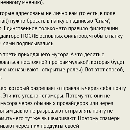
аненному мнению).
торые адресованы не лично вам (то есть, в поле
il) нужно бросать в папку с надписью "Спам",
. Единственное только - это правило фильтрации
едакторе ПОСЛЕ основных фильтров, чтобы в папку
вы сами подписывались.
о трети приходящего мусора. А что делать с
зоваться несложной программулькой, которая будет
че их называют - открытые релеи). Вот этот способ,
.
ер, который разрешает отправлять через себя почту
. Эти кто угодно - спамеры. Потому что они не
 мусора через обычных провайдеров или через
вным давно не разрешают отправлять почту не
амить - его тут же вышвыривают. Поэтому спамеры
хивают через них продукты своей