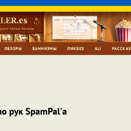
роект Алекса Экслера
ОБЗОРЫ
БАННИЗМЫ
ЛИКБЕЗ
ALI
РАССКА
ло рук SpamPal'а