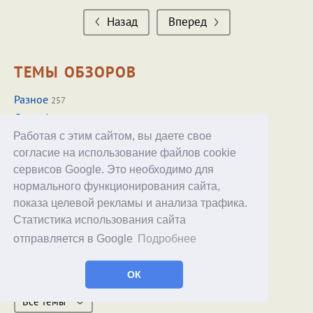
Назад
Вперед
ТЕМЫ ОБЗОРОВ
Разное
257
Смартфоны
251
Наушники
Работая с этим сайтом, вы даете свое
79
согласие на использование файлов cookie
Часы
72
сервисов Google. Это необходимо для
Планшеты
60
нормального функционирования сайта,
Ридеры
52
показа целевой рекламы и анализа трафика.
Бытовая техника
47
Статистика использования сайта
Медиаплееры
38
отправляется в Google
Подробнее
Видеорегистраторы
33
Фотокамеры
27
ОК
Сервисы
21
Все темы