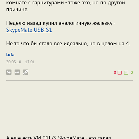
комнате с гарнитурами - тоже эхо, но по другой
причине.
Неделю назад купил аналогичную железку -
SkypeMate USB-S1
Не то что бы стало все идеально, но в целом на 4.
lofa
30.03.10
17:01
0
0
А еще есть VM 01L/S SkypeMate - это такая