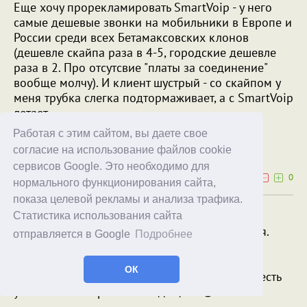
Еще хочу прорекламировать SmartVoip - у него
самые дешевые звонки на мобильники в Европе и
России среди всех Бетамаксовских клонов
(дешевле скайпа раза в 4-5, городские дешевле
раза в 2. Про отсутсвие "платы за соединение"
вообще молчу). И клиент шустрый - со скайпом у
меня трубка слегка подтормаживает, а с SmartVoip
летает.
Работая с этим сайтом, вы даете свое
Khhh
согласие на использование файлов cookie
30.03.10
15:39
сервисов Google. Это необходимо для
0
0
нормального функционирования сайта,
показа целевой рекламы и анализа трафика.
Интересная моделька. Мне вот тоже был
Статистика использования сайта
интересен функционал USB, но беспроводная.
отправляется в Google
Подробнее
Надо будет посмотреть.
ОК
Вот только вместо понятия "выходная" связь есть
устоявшийся термин "исходящая". 😄