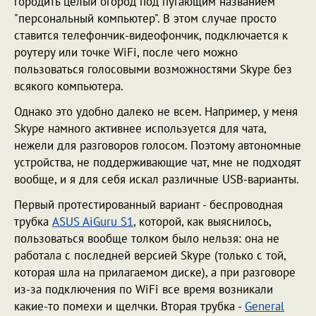
городить целый огород под пугающим названием
"персональный компьютер". В этом случае просто
ставится телефончик-видеофончик, подключается к
роутеру или точке WiFi, после чего можно
пользоваться голосовыми возможностями Skype без
всякого компьютера.
Однако это удобно далеко не всем. Например, у меня
Skype намного активнее используется для чата,
нежели для разговоров голосом. Поэтому автономные
устройства, не поддерживающие чат, мне не подходят
вообще, и я для себя искал различные USB-варианты.
Первый протестированный вариант - беспроводная
трубка
ASUS AiGuru S1
, которой, как выяснилось,
пользоваться вообще толком было нельзя: она не
работала с последней версией Skype (только с той,
которая шла на прилагаемом диске), а при разговоре
из-за подключения по WiFi все время возникали
какие-то помехи и щелчки. Вторая трубка -
General