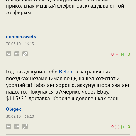
прикольная мышка/телефон-раскладушка от той
же фирмы.
donmerzavets
30.03.10
16:13
0
0
Год назад купил себе
Belkin
в заграничных
поездках незаменимая вещь, нашёл хот-спот и
уболтайся! Работает хорошо, аккумулятора хватает
надолго. Покупался в Америке через Ebay,
$115+25 доставка. Короче я доволен как слон
Olegek
30.03.10
16:10
0
0