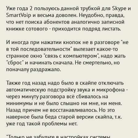
Уже года 2 пользуюсь данной трубкой для Skype и
SmartVoip и весьма доволен. Неудобно, правда,
что нет поиска абонентов аналогично записной
книжке сотового - приходится подряд листать.
И иногда при нажатии кнопок не в разговоре "не
в той последовательности" вылезает какое-то
странное окно "связь с компьютером", надо жать
"сброс" и начинать сначала. Не смертельно, но
поначалу раздражало.
Также год назад надо было в скайпе отключать
автоматическую подстройку звука и микрофона -
через минуту разговора всё сбивалось на
минимумы и не было слышно ни мне, ни меня.
Назад причем не восстанавливалось. Но это
наверное была беда старой версии скайпа, т.к.
уже год такой проблемы нет.
"Только не забудьте в настройках системы