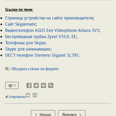
Ссылки по теме:
Страница устройства на сайте производителя
;
Сайт Skypemate
;
Видеотелефон ASUS Eee Videophone AiGuru SV1
;
Беспроводная трубка Zyxel V352L EE
;
Телефоны для Skype
;
Skype для начинающих
;
DECT-телефон Siemens Gigaset SL785
.
Обсудить статью на форуме
0
Смартфоны
Назад
Вперед