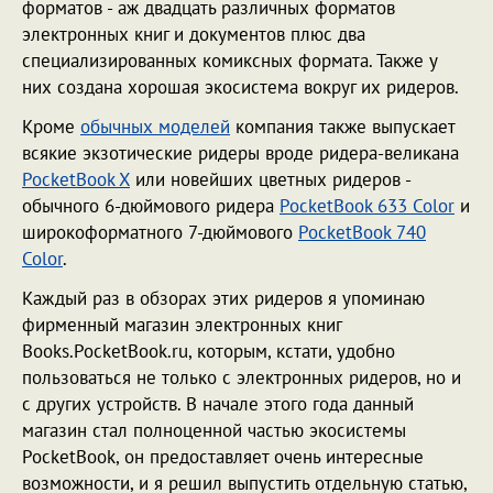
форматов - аж двадцать различных форматов
электронных книг и документов плюс два
специализированных комиксных формата. Также у
них создана хорошая экосистема вокруг их ридеров.
Кроме
обычных моделей
компания также выпускает
всякие экзотические ридеры вроде ридера-великана
PocketBook X
или новейших цветных ридеров -
обычного 6-дюймового ридера
PocketBook 633 Color
и
широкоформатного 7-дюймового
PocketBook 740
Color
.
Каждый раз в обзорах этих ридеров я упоминаю
фирменный магазин электронных книг
Books.PocketBook.ru, которым, кстати, удобно
пользоваться не только с электронных ридеров, но и
с других устройств. В начале этого года данный
магазин стал полноценной частью экосистемы
PocketBook, он предоставляет очень интересные
возможности, и я решил выпустить отдельную статью,