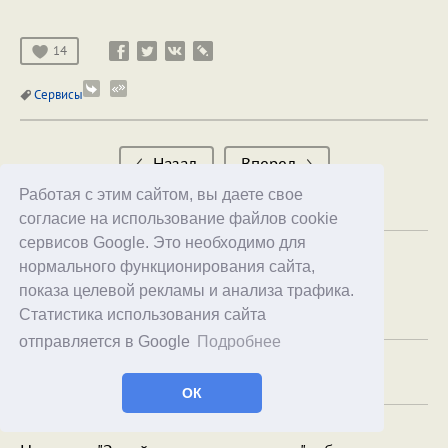
14
Сервисы
Назад
Вперед
Работая с этим сайтом, вы даете свое
согласие на использование файлов cookie
сервисов Google. Это необходимо для
Комментарии
38
нормального функционирования сайта,
показа целевой рекламы и анализа трафика.
Новые
Ответы
Лучшие
Статистика использования сайта
отправляется в Google
Подробнее
Войдите
, чтобы оставить комментарий.
ОК