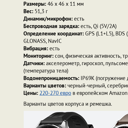
Размеры:
46 x 46 x 11 мм
Вес:
51,3 г
Динамик/микрофон:
есть
Беспроводная зарядка:
есть, Qi (5V/2A)
Определение координат:
GPS (L1+L5), BDS (
GLONASS, NavIC
Вибрация:
есть
Мониторинг:
сон, физическая активность, т
Датчики:
акселерометр, гироскоп, пульсоме
(температура тела)
Водонепроницаемость:
IP69K (погружение 
Варианты цветов:
черный-черный, серебри
Цены:
220-270 евро
в европейском Amazon
Варианты цветов корпуса и ремешка.