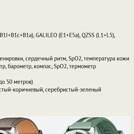
B1I+B1c+B1a), GALILEO (E1+E5a), QZSS (L1+L5),
ренировки, сердечный ритм, SpO2, температура кожи
тр, барометр, компас, SpO2, термометр
до 50 метров)
стый-коричневый, серебристый-зеленый