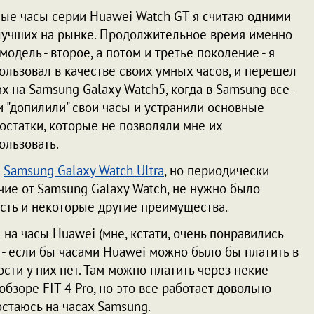
ые часы серии Huawei Watch GT я считаю одними
лучших на рынке. Продолжительное время именно
 модель - второе, а потом и третье поколение - я
ользовал в качестве своих умных часов, и перешел
их на Samsung Galaxy Watch5, когда в Samsung все-
и "допилили" свои часы и устранили основные
остатки, которые не позволяли мне их
ользовать.
ю
Samsung Galaxy Watch Ultra
, но периодически
ичие от Samsung Galaxy Watch, не нужно было
 есть и некоторые другие преимущества.
на часы Huawei (мне, кстати, очень понравились
) - если бы часами Huawei можно было бы платить в
сти у них нет. Там можно платить через некие
обзоре FIT 4 Pro, но это все работает довольно
остаюсь на часах Samsung.