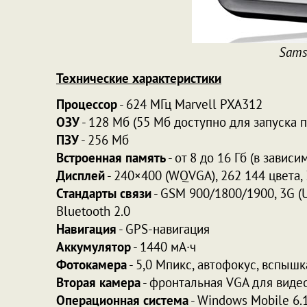
Sams
Технические характеристики
Процессор
- 624 МГц Marvell PXA312
ОЗУ
- 128 Мб (55 Мб доступно для запуска 
ПЗУ
- 256 Мб
Встроенная память
- от 8 до 16 Гб (в завис
Дисплей
- 240×400 (WQVGA), 262 144 цвета, 
Стандарты связи
- GSM 900/1800/1900, 3G (U
Bluetooth 2.0
Навигация
- GPS-навигация
Аккумулятор
- 1440 мА·ч
Фотокамера
- 5,0 Мпикс, автофокус, вспышк
Вторая камера
- фронтальная VGA для виде
Операционная система
- Windows Mobile 6.1