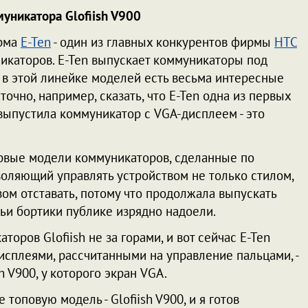
уникатора Glofiish V900
ирма
E-Ten
- один из главных конкурентов фирмы
HTC
икаторов. E-Ten выпускает коммуникаторы под
 и в этой линейке моделей есть весьма интересные
точно, например, сказать, что E-Ten одна из первых
 выпустила коммуникатор с VGA-дисплеем - это
ервые модели коммуникаторов, сделанные по
зволяющий управлять устройством не только стилом,
азом отставать, потому что продолжала выпускать
ьи бортики публике изрядно надоели.
оров Glofiish не за горами, и вот сейчас E-Ten
исплеями, рассчитанными на управление пальцами, -
h V900, у которого экран VGA.
оповую модель - Glofiish V900, и я готов