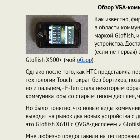
Обзор VGA-комм
Как известно, ф
в области коммун
маркой Glofiish,
устройства. Доста
(если не первая)
Glofiish X500+ (мой
обзор
).
Однако после того, как HTC представила п
технологии Touch - экран без бортиков, по
но и пальцем, - E-Ten стала некоторым обр
коммуникаторы со старым типом дисплея, ч
Но было понятно, что новые виды коммуникат
выводит на рынок два новых устройства с д
это Glofiish X610 с QVGA-дисплеем и Glofiis
Мне любезно предоставили на тестирование т