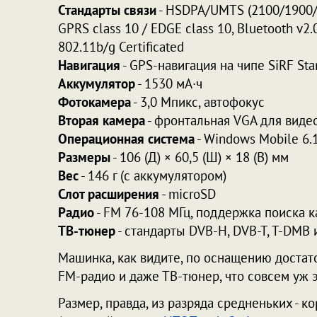
Стандарты связи
- HSDPA/UMTS (2100/1900/
GPRS class 10 / EDGE class 10, Bluetooth v2.
802.11b/g Certificated
Навигация
- GPS-навигация на чипе SiRF St
Аккумулятор
- 1530 мА·ч
Фотокамера
- 3,0 Мпикс, автофокус
Вторая камера
- фронтальная VGA для виде
Операционная система
- Windows Mobile 6.1
Размеры
- 106 (Д) × 60,5 (Ш) × 18 (В) мм
Вес
- 146 г (с аккумулятором)
Слот расширения
- microSD
Радио
- FM 76-108 МГц, поддержка поиска к
ТВ-тюнер
- стандарты DVB-H, DVB-T, T-DMB 
Машинка, как видите, по оснащению достато
FM-радио и даже ТВ-тюнер, что совсем уж э
Размер, правда, из разряда средненьких - к