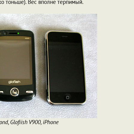
о тоньше). Вес вполне терпимый.
nd, Glofiish V900, iPhone