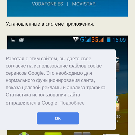
Установленные в системе приложения.
Работая с этим сайтом, вы даете свое
согласие на использование файлов cookie
сервисов Google. Это необходимо для
нормального функционирования сайта,
показа целевой рекламы и анализа трафика.
Статистика использования сайта
отправляется в Google
Подробнее
ОК