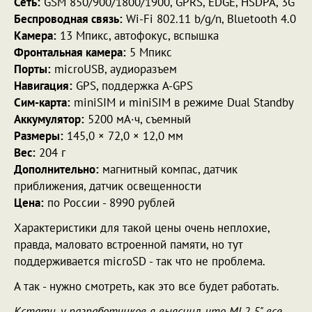
Сеть:
GSM 850/900/1800/1900, GPRS, EDGE, HSDPA, 3G
Беспроводная связь:
Wi-Fi 802.11 b/g/n, Bluetooth 4.0
Камера:
13 Мпикс, автофокус, вспышка
Фронтальная камера:
5 Мпикс
Порты:
microUSB, аудиоразъем
Навигация:
GPS, поддержка A-GPS
Сим-карта:
miniSIM и miniSIM в режиме Dual Standby
Аккумулятор:
5200 мА·ч, съемный
Размеры:
145,0 × 72,0 × 12,0 мм
Вес:
204 г
Дополнительно:
магнитный компас, датчик
приближения, датчик освещенности
Цена:
по России - 8990 рублей
Характеристики для такой цены очень неплохие,
правда, маловато встроенной памяти, но тут
поддерживается microSD - так что не проблема.
А так - нужно смотреть, как это все будет работать.
Кстати, у разработчиков я выяснил, что ML2 5" все-