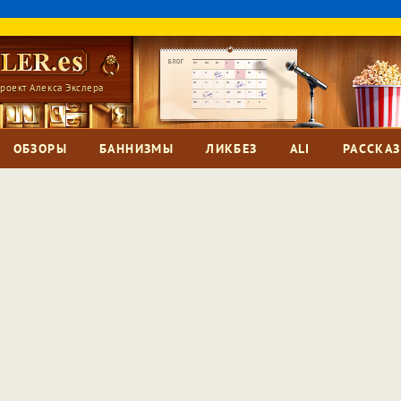
роект Алекса Экслера
ОБЗОРЫ
БАННИЗМЫ
ЛИКБЕЗ
ALI
РАССКА