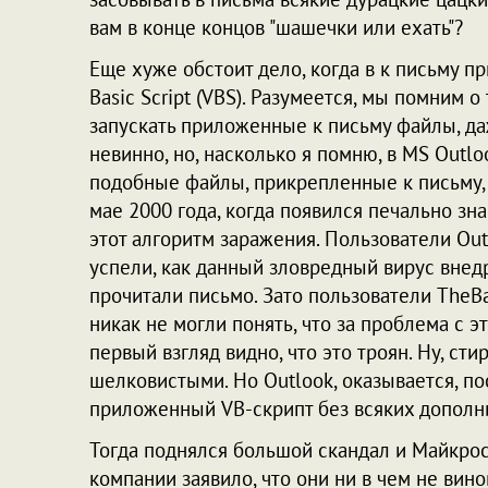
вам в конце концов "шашечки или ехать"?
Еще хуже обстоит дело, когда в к письму п
Basic Script (VBS). Разумеется, мы помним 
запускать приложенные к письму файлы, да
невинно, но, насколько я помню, в MS Outl
подобные файлы, прикрепленные к письму,
мае 2000 года, когда появился печально зн
этот алгоритм заражения. Пользователи Out
успели, как данный зловредный вирус внедр
прочитали письмо. Зато пользователи TheBa
никак не могли понять, что за проблема с эт
первый взгляд видно, что это троян. Ну, ст
шелковистыми. Но Outlook, оказывается, п
приложенный VB-скрипт без всяких дополн
Тогда поднялся большой скандал и Майкрос
компании заявило, что они ни в чем не вин