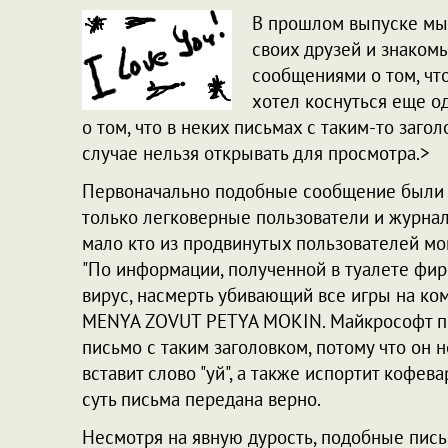
В прошлом выпуске мы 
своих друзей и знакомы
сообщениями о том, что
хотел коснуться еще о
о том, что в неких письмах с таким-то заго
случае нельзя открывать для просмотра.>
Первоначально подобные сообщение были ч
только легковерные пользователи и журнал
мало кто из продвинутых пользователей мог
"По информации, полученной в туалете фи
вирус, насмерть убивающий все игры на ко
MENYA ZOVUT PETYA MOKIN. Майкрософт пре
письмо с таким заголовком, потому что он н
вставит слово "уй", а также испортит кофева
суть письма передана верно.
Несмотря на явную дурость, подобные письм