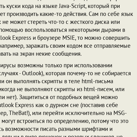
ть куски кода на языке Java-Script, который при
т производить какие-то действия. Сам по себе язык
ак не может стереть что-то с жесткого диска или
о помощью воспользоваться некоторыми дырами в
ook Express и броузере MSIE, то можно совершить
например, заражать своим кодом все отправляемые
авать на экран некие сообщения.
 вирусы возможны только при использовании
лучаях - Outlook), которая почему-то не собирается
ли он выполнять скрипты в теле html-письма
когда не выполняют скрипты из html-писем, или
или нет). Защититься от подобных вещей можно
tlook Express как о дурном сне (поставив себе
р, TheBat!), или перейти исключительно на MSG-
 могут встроиться по определению, потому что это
есь возможности писать разными шрифтами и
-ляльки в виде рюшечек и розовых слоников, но