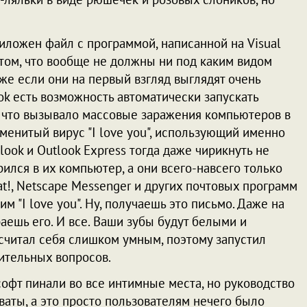
риложен файл с программой, написанной на Visual
о том, что вообще не должны ни под каким видом
же если они на первый взгляд выглядят очень
ook есть возможность автоматически запускать
 что вызывало массовые заражения компьютеров в
аменитый вирус "I love you", использующий именно
look и Outlook Express тогда даже чирикнуть не
ился в их компьютер, а они всего-навсего только
t!, Netscape Messenger и других почтовых программ
им "I love you". Ну, получаешь это письмо. Даже на
ираешь его. И все. Ваши зубы будут белыми и
осчитал себя слишком умным, поэтому запустил
ительных вопросов.
офт пинали во все интимные места, но руководство
оваты, а это просто пользователям нечего было