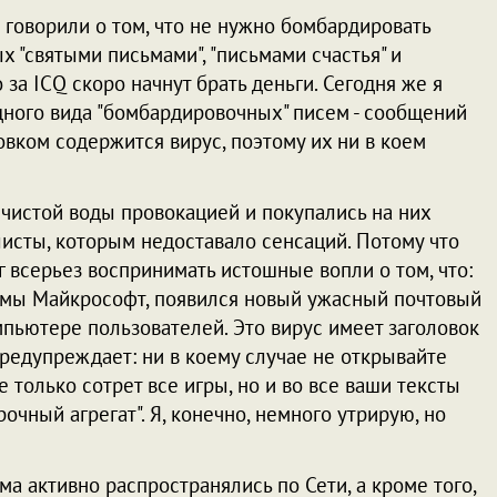
говорили о том, что не нужно бомбардировать
х "святыми письмами", "письмами счастья" и
 за ICQ скоро начнут брать деньги. Сегодня же я
дного вида "бомбардировочных" писем - сообщений
ловком содержится вирус, поэтому их ни в коем
истой воды провокацией и покупались на них
исты, которым недоставало сенсаций. Потому что
 всерьез воспринимать истошные вопли о том, что:
рмы Майкрософт, появился новый ужасный почтовый
мпьютере пользователей. Это вирус имеет заголовок
дупреждает: ни в коему случае не открывайте
е только сотрет все игры, но и во все ваши тексты
рочный агрегат". Я, конечно, немного утрирую, но
а активно распространялись по Сети, а кроме того,