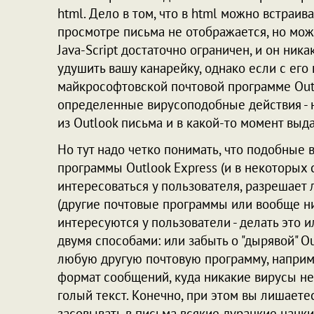
html. Дело в том, что в html можно встраива
просмотре письма не отображается, но може
Java-Script достаточно ограничен, и он ник
удушить вашу канарейку, однако если с ег
майкрософтовской почтовой программе Outl
определенные вирусоподобные действия - 
из Outlook письма и в какой-то момент выд
Но тут надо четко понимать, что подобные
программы Outlook Express (и в некоторых с
интересоваться у пользователя, разрешает 
(другие почтовые программы или вообще ни
интересуются у пользователи - делать это 
двумя способами: или забыть о "дырявой" Ou
любую другую почтовую программу, наприме
формат сообщений, куда никакие вирусы не
голый текст. Конечно, при этом вы лишает
засовывать в письма всякие дурацкие цацки