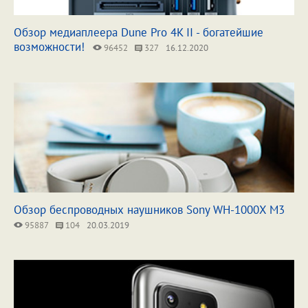
Обзор медиаплеера Dune Pro 4K II - богатейшие
возможности!
96452
327
16.12.2020
Обзор беспроводных наушников Sony WH-1000X M3
95887
104
20.03.2019