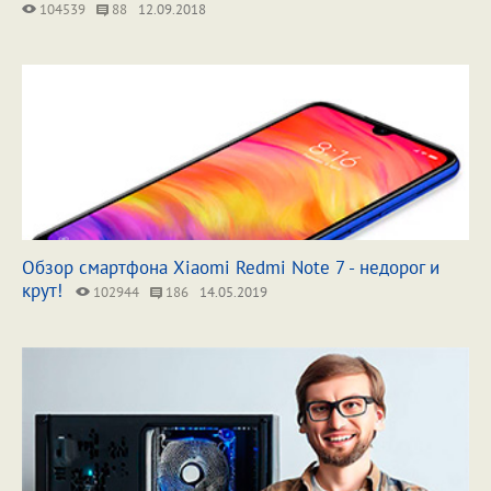
104539
88
12.09.2018
Обзор смартфона Xiaomi Redmi Note 7 - недорог и
крут!
102944
186
14.05.2019