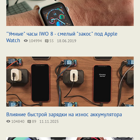
"Умные" часы IWO 8 - смелый "закос" под Apple
Watch
104994
55
18.06.2019
Влияние быстрой зарядки на износ аккумулятора
104840
89
11.11.2025