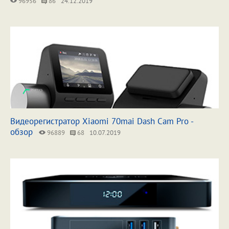
96956
86
24.12.2019
Видеорегистратор Xiaomi 70mai Dash Cam Pro -
обзор
96889
68
10.07.2019