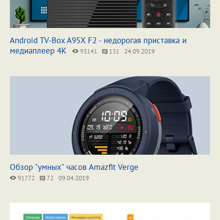
Android TV-Box A95X F2 - недорогая приставка и
медиаплеер 4К
93141
131
24.09.2019
Обзор "умных" часов Amazfit Verge
91772
72
09.04.2019