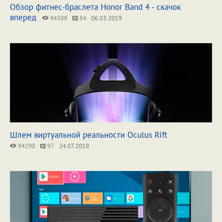
Обзор фитнес-браслета Honor Band 4 - скачок
вперед
94388
84
06.03.2019
Шлем виртуальной реальности Oculus Rift
94290
97
24.07.2018