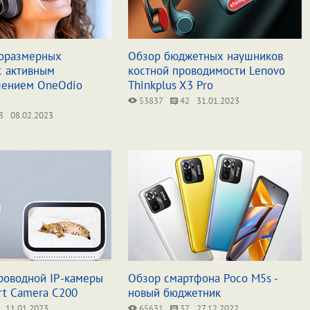
оразмерных
Обзор бюджетных наушников
с активным
костной проводимости Lenovo
лением OneOdio
Thinkplus X3 Pro
53837
42
31.01.2023
3
08.02.2023
роводной IP-камеры
Обзор смартфона Poco M5s -
rt Camera C200
новый бюджетник
11.01.2023
65631
37
27.12.2022