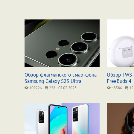
Обзор флагманского смартфона
Обзор TWS-
Samsung Galaxy S23 Ultra
FreeBuds 4
109226
228
07.03.2023
48586
45