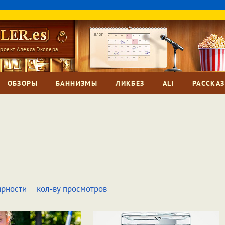
роект Алекса Экслера
ОБЗОРЫ
БАННИЗМЫ
ЛИКБЕЗ
ALI
РАССКА
ярности
кол-ву просмотров