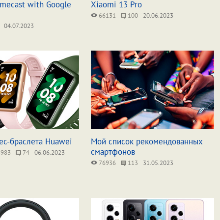
mecast with Google
Xiaomi 13 Pro
66131
100
20.06.2023
04.07.2023
ес-браслета Huawei
Мой список рекомендованных
смартфонов
983
74
06.06.2023
76936
113
31.05.2023