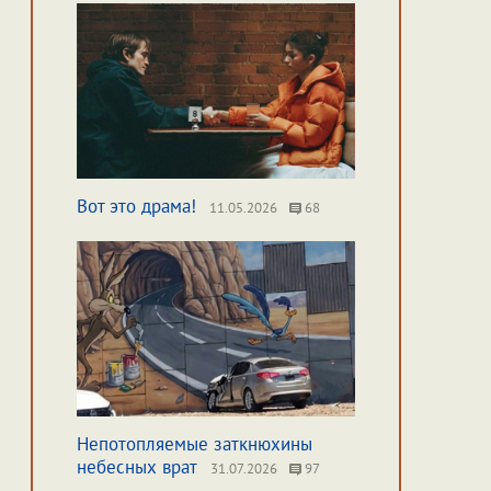
Вот это драма!
11.05.2026
68
Непотопляемые заткнюхины
небесных врат
31.07.2026
97