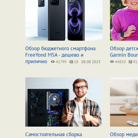
Обзор бюджетного смартфона
Обзор детск
FreeYond M5A - дешево и
Garmin Bou
прилично
41799
18
08.08.2023
44810
91
Самостоятельная сборка
Обзор меди