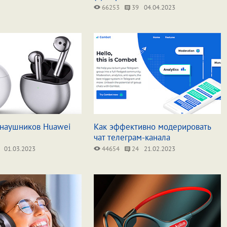
66253
39
04.04.2023
наушников Huawei
Как эффективно модерировать
чат телеграм-канала
01.03.2023
44654
24
21.02.2023