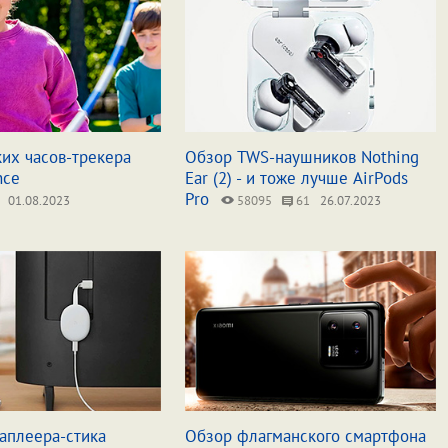
их часов-трекера
Обзор TWS-наушников Nothing
nce
Ear (2) - и тоже лучше AirPods
Pro
01.08.2023
58095
61
26.07.2023
аплеера-стика
Обзор флагманского смартфона