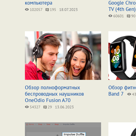
компьютера
Google Chro
TV (4th Gen)
102057
195
18.07.2023
60601
90
Обзор полноформатных
Обзор фитн
беспроводных наушников
Band 7
43
OneOdio Fusion A70
54327
29
13.06.2023