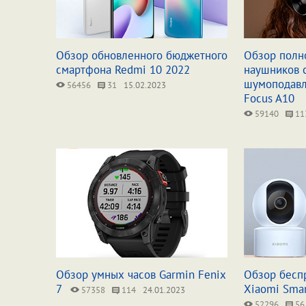
Обзор обновленного бюджетного
Обзор полн
смартфона Redmi 10 2022
наушников 
шумоподав
56456
31
15.02.2023
Focus A10
59140
11
Обзор умных часов Garmin Fenix
Обзор бесп
7
Xiaomi Sma
57358
114
24.01.2023
52296
56