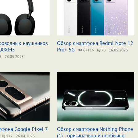
роводных наушников
Обзор смартфона Redmi Note 12
000XM5
Pro+ 5G
67116
70
16.05.2023
8
23.05.2023
фона Google Pixel 7
Обзор смартфона Nothing Phone
(1) - оригинально и необычно
177
26.04.2023