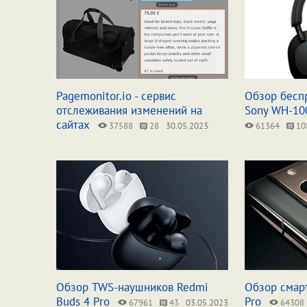
Pagemonitor.io - сервис
Обзор бесп
отслеживания изменений на
Sony WH-1
сайтах
37588
28
30.05.2023
61364
10
Обзор TWS-наушников Redmi
Обзор смарт
Buds 4 Pro
Pro
67961
43
03.05.2023
64308