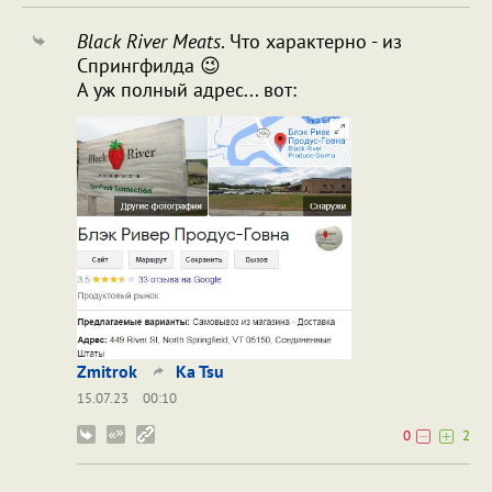
Black River Meats
. Что характерно - из
Спрингфилда 😉
А уж полный адрес... вот:
Zmitrok
Ka Tsu
15.07.23
00:10
0
2