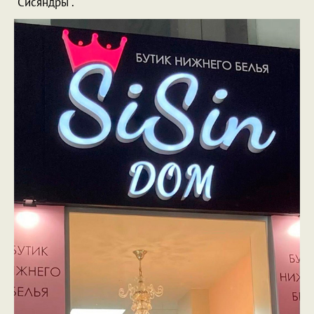
"Сисяндры".