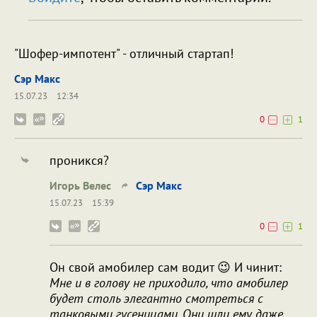
"Шофер-импотент" - отличный стартап!
Сэр Макс
15.07.23
12:34
0
1
проникся?
Игорь Велес
Сэр Макс
15.07.23
15:39
0
1
Он свой амобилер сам водит 😉 И чинит:
Мне и в голову не приходило, что амобилер
будет столь элегантно смотреться с
танковыми гусеницами. Они шли ему даже