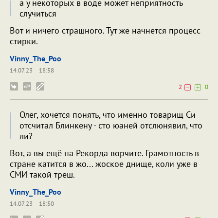
а у некоторых в воде может неприятность
случиться
Вот и ничего страшного. Тут же начнётся процесс
стирки.
Vinny_The_Poo
14.07.23
18:58
2
0
Олег, хочется понять, что именно товарищ Си
отсчитал Блинкену - сто юаней отслюнявил, что
ли?
Вот, а вы ещё на Рекорда ворчите. Грамотность в
стране катится в жо... жоское днище, коли уже в
СМИ такой треш.
Vinny_The_Poo
14.07.23
18:50