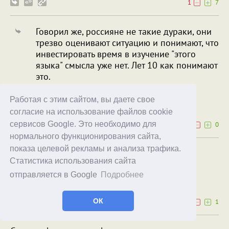
1
7
Говорил же, россияне не такие дураки, они
трезво оценивают ситуацию и понимают, что
инвестировать время в изучение "этого
языка" смысла уже нет. Лет 10 как понимают
это.
Алекс У
Vinny_The_Poo
Работая с этим сайтом, вы даете свое
18.07.23
13:55
согласие на использование файлов cookie
сервисов Google. Это необходимо для
0
0
нормального функционирования сайта,
показа целевой рекламы и анализа трафика.
Должно было быть SiSin dom&sad...
Статистика использования сайта
DGNLTD
отправляется в Google
Подробнее
14.07.23
18:24
ОК
0
1