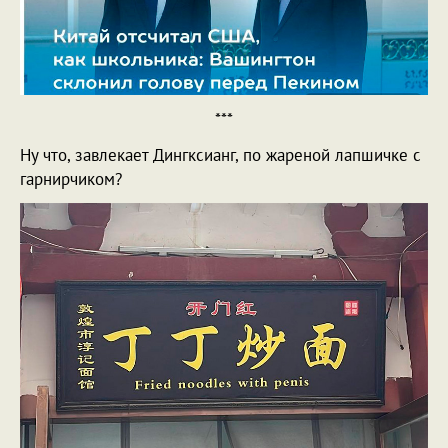
***
Ну что, завлекает Дингксианг, по жареной лапшичке с
гарнирчиком?