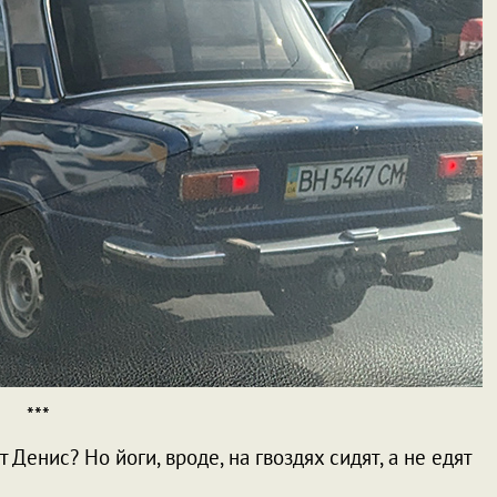
***
 Денис? Но йоги, вроде, на гвоздях сидят, а не едят