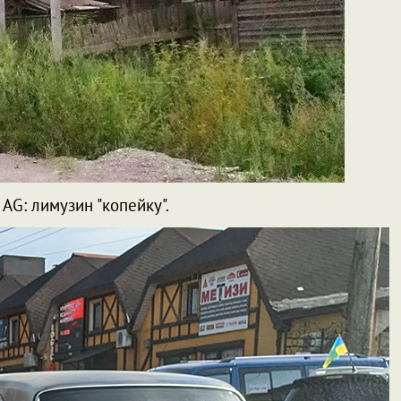
AG: лимузин "копейку".