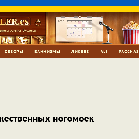
роект Алекса Экслера
ОБЗОРЫ
БАННИЗМЫ
ЛИКБЕЗ
ALI
РАССКА
жественных ногомоек