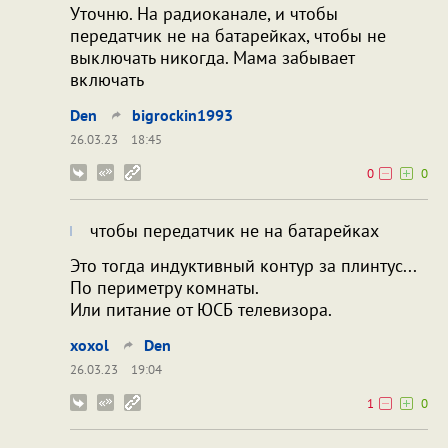
Уточню. На радиоканале, и чтобы
передатчик не на батарейках, чтобы не
выключать никогда. Мама забывает
включать
Den
bigrockin1993
26.03.23
18:45
0
0
чтобы передатчик не на батарейках
Это тогда индуктивный контур за плинтус...
По периметру комнаты.
Или питание от ЮСБ телевизора.
xoxol
Den
26.03.23
19:04
1
0