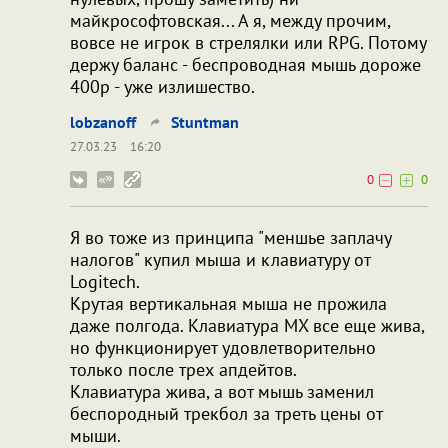
майкрософтовская... А я, между прочим,
вовсе не игрок в стрелялки или RPG. Потому
держу баланс - беспроводная мышь дороже
400р - уже излишество.
lobzanoff
Stuntman
27.03.23
16:20
0
0
Я во тоже из принципа "меншье заплачу
налогов" купил мыша и клавиатуру от
Logitech.
Крутая вертикальная мыша не прожила
даже полгода. Клавиатура MX все еще жива,
но функционирует удовлетворительно
только после трех апдейтов.
Клавиатура жива, а вот мышь заменил
беспородный трекбол за треть цены от
мыши.