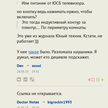
Или питание от ЮСБ телевизора.
но кнопку ведь нажимать нужно, чтобы
включить?
Это тогда индуктивный контур за
плинтус... По периметру комнаты.
Это уже из журнала Юный техник. Кстати, не
работает )))
У нее
такое
было. Разломала наушники. Я
думал, может кто дешевле подскажет.
Den
xoxol
26.03.23
19:31
0
0
Ссылка не открывается.
Doctor Notes
bigrockin1993
26.03.23
20:10