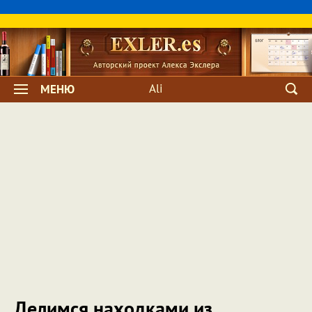
Ali
МЕНЮ
Делимся находками из