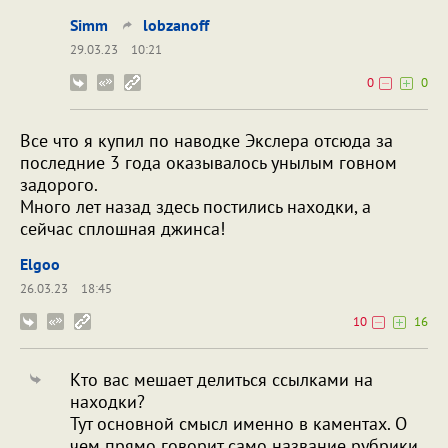
Simm
lobzanoff
29.03.23
10:21
0
0
Все что я купил по наводке Экслера отсюда за
последние 3 года оказывалось унылым говном
задорого.
Много лет назад здесь постились находки, а
сейчас сплошная джинса!
Elgoo
26.03.23
18:45
10
16
Кто вас мешает делиться ссылками на
находки?
Тут основной смысл именно в каментах. О
чем прямо говорит само название рубрики.