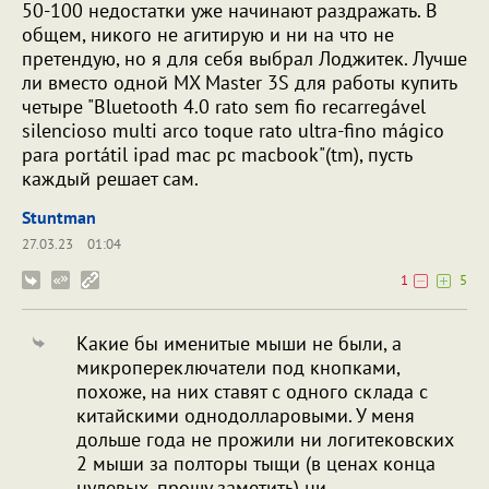
50-100 недостатки уже начинают раздражать. В
общем, никого не агитирую и ни на что не
претендую, но я для себя выбрал Лоджитек. Лучше
ли вместо одной MX Master 3S для работы купить
четыре "Bluetooth 4.0 rato sem fio recarregável
silencioso multi arco toque rato ultra-fino mágico
para portátil ipad mac pc macbook"(tm), пусть
каждый решает сам.
Stuntman
27.03.23
01:04
1
5
Какие бы именитые мыши не были, а
микропереключатели под кнопками,
похоже, на них ставят с одного склада с
китайскими однодолларовыми. У меня
дольше года не прожили ни логитековских
2 мыши за полторы тыщи (в ценах конца
нулевых, прошу заметить) ни