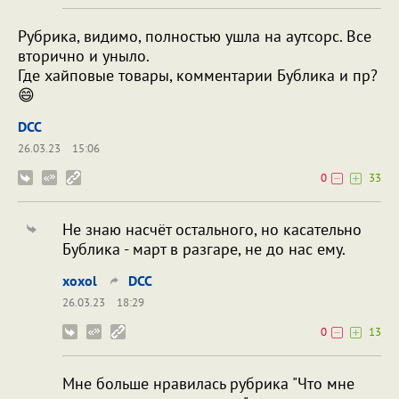
Рубрика, видимо, полностью ушла на аутсорс. Все
вторично и уныло.
Где хайповые товары, комментарии Бублика и пр?
😄
DCC
26.03.23
15:06
0
33
Не знаю насчёт остального, но касательно
Бублика - март в разгаре, не до нас ему.
xoxol
DCC
26.03.23
18:29
0
13
Мне больше нравилась рубрика "Что мне