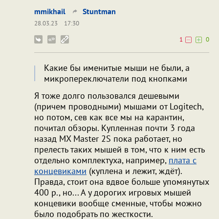
mmikhail
Stuntman
28.03.23
17:30
1
0
Какие бы именитые мыши не были, а
микропереключатели под кнопками
Я тоже долго пользовался дешевыми
(причем проводными) мышами от Logitech,
но потом, сев как все мы на карантин,
почитал обзоры. Купленная почти 3 года
назад MX Master 2S пока работает, но
прелесть таких мышей в том, что к ним есть
отдельно комплектуха, например,
плата с
концевиками
(куплена и лежит, ждёт).
Правда, стоит она вдвое больше упомянутых
400 р., но... А у дорогих игровых мышей
концевики вообще сменные, чтобы можно
было подобрать по жесткости.