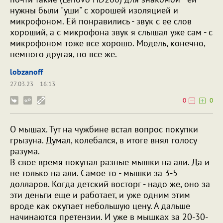
нужны были "уши" с хорошей изоляцией и
микрофоном. Ей понравились - звук с ее слов
хороший, а с микрофона звук я слышал уже сам - с
микрофоном тоже все хорошо. Модель, конечно,
немного другая, но все же.
lobzanoff
27.03.23
16:13
0
0
О мышах. Тут на чужбине встал вопрос покупки
грызуна. Думал, колебался, в итоге внял голосу
разума.
В свое время покупал разные мышки на али. Да и
не только на али. Самое то - мышки за 3-5
долларов. Когда детский восторг - надо же, оно за
эти деньги еще и работает, и уже одним этим
вроде как окупает небольшую цену. А дальше
начинаются претензии. И уже в мышках за 20-30-