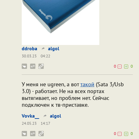
ddroba
algol
30.03.23
04:22
0
0
У меня не ugreen, а вот
такой
(Sata 3/Usb
3.0) - работает. Не на всех портах
вытягивает, но проблем нет. Сейчас
подключен к тв-приставке.
Vovka__
algol
24.05.23
14:17
0
0