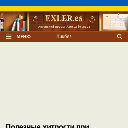
Ликбез
МЕНЮ
Полезные хитрости при