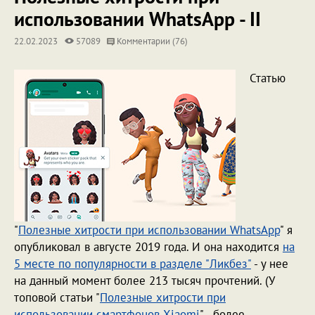
использовании WhatsApp - II
22.02.2023
57089
Комментарии (76)
Статью
"
Полезные хитрости при использовании WhatsApp
" я
опубликовал в августе 2019 года. И она находится
на
5 месте по популярности в разделе "Ликбез"
- у нее
на данный момент более 213 тысяч прочтений. (У
топовой статьи "
Полезные хитрости при
использовании смартфонов Xiaomi
" - более