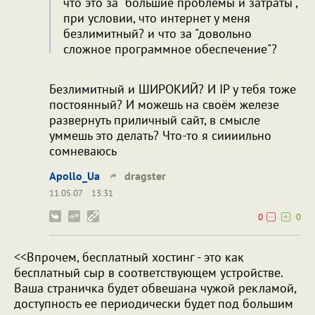
что это за "большие проблемы и затраты",
при условии, что интернет у меня
безлимитный? и что за "довольно
сложное программное обеспечение"?
Безлимитный и ШИРОКИЙ? И IP у тебя тоже
постоянный? И можешь на своём железе
развернуть приличный сайт, в смысле
уммешь это делать? Что-то я сиииильно
сомневаюсь
Apollo_Ua
dragster
11.05.07
13:31
0
0
<<Впрочем, бесплатный хостинг - это как
бесплатный сыр в соответствующем устройстве.
Ваша страничка будет обвешана чужой рекламой,
доступность ее периодически будет под большим