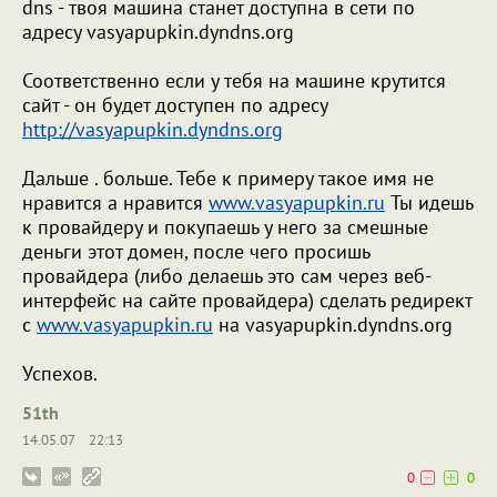
dns - твоя машина станет доступна в сети по
адресу vasyapupkin.dyndns.org
Соответственно если у тебя на машине крутится
сайт - он будет доступен по адресу
http://vasyapupkin.dyndns.org
Дальше . больше. Тебе к примеру такое имя не
нравится а нравится
www.vasyapupkin.ru
Ты идешь
к провайдеру и покупаешь у него за смешные
деньги этот домен, после чего просишь
провайдера (либо делаешь это сам через веб-
интерфейс на сайте провайдера) сделать редирект
с
www.vasyapupkin.ru
на vasyapupkin.dyndns.org
Успехов.
51th
14.05.07
22:13
0
0