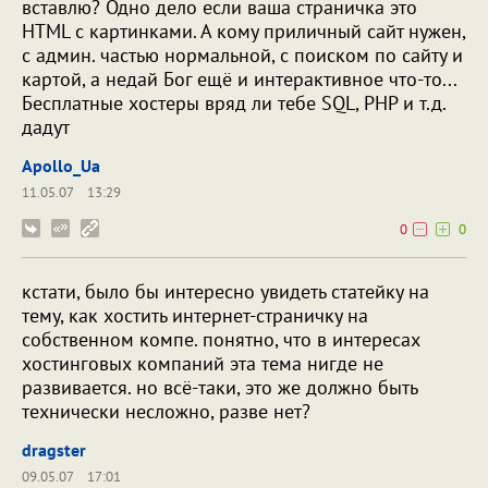
вставлю? Одно дело если ваша страничка это
HTML с картинками. А кому приличный сайт нужен,
с админ. частью нормальной, с поиском по сайту и
картой, а недай Бог ещё и интерактивное что-то...
Бесплатные хостеры вряд ли тебе SQL, PHP и т.д.
дадут
Apollo_Ua
11.05.07
13:29
0
0
кстати, было бы интересно увидеть статейку на
тему, как хостить интернет-страничку на
собственном компе. понятно, что в интересах
хостинговых компаний эта тема нигде не
развивается. но всё-таки, это же должно быть
технически несложно, разве нет?
dragster
09.05.07
17:01