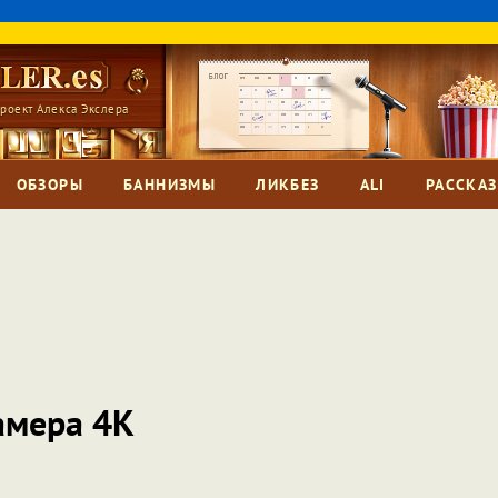
роект Алекса Экслера
ОБЗОРЫ
БАННИЗМЫ
ЛИКБЕЗ
ALI
РАССКА
амера 4K