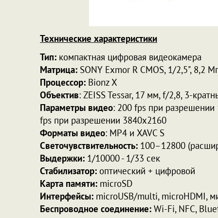
Технические характеристики
Тип:
компактная цифровая видеокамера
Матрица:
SONY Exmor R CMOS, 1/2,5", 8,2 М
Процессор:
Bionz X
Объектив
: ZEISS Tessar, 17 мм, f/2,8, 3-кр
Параметры видео
: 200 fps при разрешении
fps при разрешении 3840x2160
Форматы видео
: MP4 и XAVC S
Светочувствительность:
100–12800 (расшир
Выдержки:
1/10000 - 1/33 сек
Стабилизатор:
оптический + цифровой
Карта памяти:
microSD
Интерфейсы:
microUSB/multi, microHDMI, 
Беспроводное соединение:
Wi-Fi, NFC, Blue