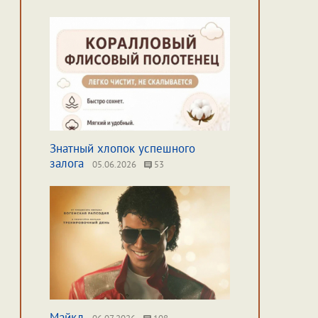
Знатный хлопок успешного
залога
05.06.2026
53
Майкл