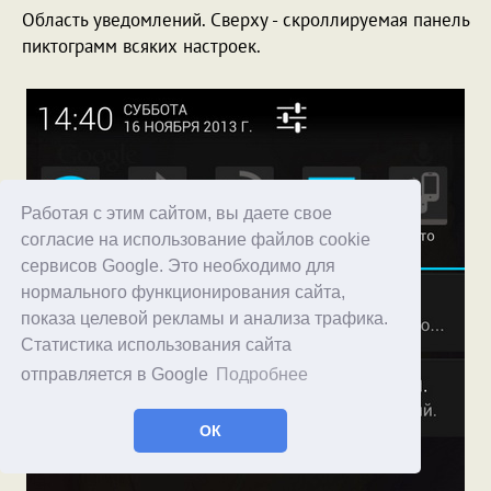
Область уведомлений. Сверху - скроллируемая панель
пиктограмм всяких настроек.
Работая с этим сайтом, вы даете свое
согласие на использование файлов cookie
сервисов Google. Это необходимо для
нормального функционирования сайта,
показа целевой рекламы и анализа трафика.
Статистика использования сайта
отправляется в Google
Подробнее
ОК