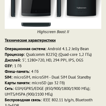
Highscreen Boost II
Технические характеристики
Операционная система:
Android 4.1.2 Jelly Bean
Процессор:
Qualcomm 8225Q (Quad-core 1,2 ГГц)
Дисплей:
5", 1280×720, HD, 294 PPI, IPS, OGS
ОЗУ:
1 Гб
Флеш-память:
4 Гб
SIM:
microSIM, microSIM - Dual SIM Dual Standby
Карты памяти:
microSD (до 32 Гб)
Сеть:
GSM/GPRS/EDGE (850/900/1800/1900 МГц);
UMTS/HSPA (900/2100 МГц)
Беспроводная связь:
IEEE 802.11 b/g/n, Bluetooth
3.0+EDR