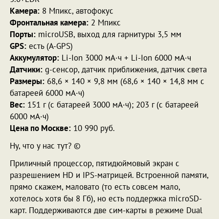
Камера:
8 Мпикс, автофокус
Фронтальная камера:
2 Мпикс
Порты:
microUSB, выход для гарнитуры 3,5 мм
GPS:
есть (A-GPS)
Аккумулятор:
Li-Ion 3000 мА·ч + Li-Ion 6000 мА·ч
Датчики:
g-сенсор, датчик приближения, датчик света
Размеры:
68,6 × 140 × 9,8 мм (68,6 × 140 × 14,8 мм с
батареей 6000 мА·ч)
Вес:
151 г (с батареей 3000 мА·ч); 203 г (с батареей
6000 мА·ч)
Цена по Москве:
10 990 руб.
Ну, что у нас тут? ©
Приличный процессор, пятидюймовый экран с
разрешением HD и IPS-матрицей. Встроенной памяти,
прямо скажем, маловато (то есть совсем мало,
хотелось хотя бы 8 Гб), но есть поддержка microSD-
карт. Поддерживаются две сим-карты в режиме Dual