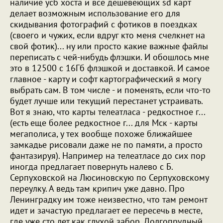
наличие усб хоста и все дешевеющих sd карт
делает возможным использование его для
скидывания фотографий с фотиков в поездках
(своего и чужих, если вдруг кто меня счелкнет на
свой фотик)... ну или просто какие важные файлы
переписать с чей-нибудь флэшки. И обошлось мне
это в 12500 с 16Гб флэшкой и доставкой. И самое
главное - карту и софт картографический я могу
выбрать сам. В том числе - и поменять, если что-то
будет лучше или текущий перестанет устраивать.
Вот я знаю, что карты телеатласа - редкостное г...
(есть еще более редкостное г... для Мск - карты
мегаполиса, у тех вообще похоже ближайшее
замкадье рисовали даже не по памяти, а просто
фантазируя). Например на телеатласе до сих пор
иногда предлагает повернуть налево с Б.
Серпуховской на Люсиновскую по Серпуховскому
переулку. А ведь там крипич уже давно. Про
Ленинградку им тоже неизвестно, что там ремонт
идет и зачастую предлагает ее пересечь в месте,
где уже сто лет как глухой забор. Долгопрудный