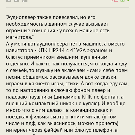
"Аудиоплеер также повеселил, но его
необходимость в данном случае вызывает
огромные сомнения - у всех в машине есть
магнитола."
А у меня вот аудиоплеера нет в машине, а вместо
навигатора - КПК HP214 с 4" VGA экраном и
блютус приемником внешним, купленным
отдельно. И как-то так получается, что когда я еду
с семьей, то музыку не включаем - сами себе поем
песни, общаемся, рассказываем дочке сказки,
играем в какие-то игры, стихи. А вот когда еду сам,
то по настроению включаю фоном плеер и
надеваю наушники (динамик в КПК не фонтан, а
внешний компактный никак не куплю). И вообще
много что с ним делаю - в командировках и
поездках фильмы смотрю, книги читаю (в том
числе и пдф, как выяснилось, можно прочесть),
интернет через файфай или блютус-телефон, а