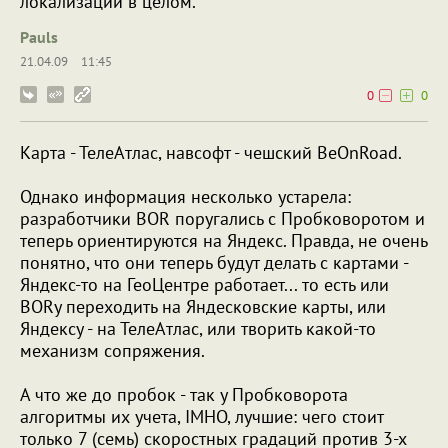
локализации в целом.
Pauls
21.04.09
11:45
0
0
Карта - ТелеАтлас, навсофт - чешский BeOnRoad.
Однако информация несколько устарела:
разработчики BOR поругались с Пробковоротом и
теперь ориентируются на Яндекс. Правда, не очень
понятно, что они теперь будут делать с картами -
Яндекс-то на ГеоЦентре работает... то есть или
BORу переходить на Яндесковские карты, или
Яндексу - на ТелеАтлас, или творить какой-то
механизм сопряжения.
А что же до пробок - так у Пробковорота
алгоритмы их учета, IMHO, лучшие: чего стоит
только 7 (семь) скоростных градаций против 3-х