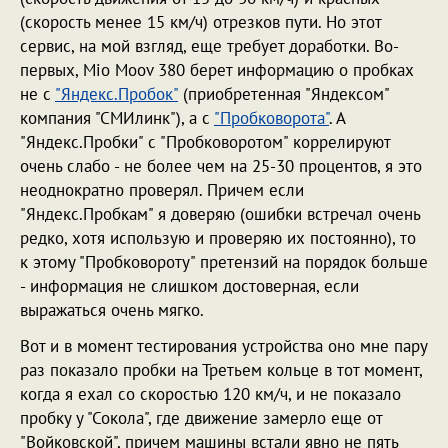
(скорость менее 15 км/ч) отрезков пути. Но этот
сервис, на мой взгляд, еще требует доработки. Во-
первых, Mio Moov 380 берет информацию о пробках
не с
"Яндекс.Пробок"
(приобретенная "Яндексом"
компания "СМИлинк"), а с
"Пробковорота"
. А
"Яндекс.Пробки" с "Пробковоротом" коррелируют
очень слабо - не более чем на 25-30 процентов, я это
неоднократно проверял. Причем если
"Яндекс.Пробкам" я доверяю (ошибки встречал очень
редко, хотя использую и проверяю их постоянно), то
к этому "Пробковороту" претензий на порядок больше
- информация не слишком достоверная, если
выражаться очень мягко.
Вот и в момент тестирования устройства оно мне пару
раз показало пробки на Третьем кольце в тот момент,
когда я ехал со скоростью 120 км/ч, и не показало
пробку у "Сокола", где движение замерло еще от
"Войковской", причем машины встали явно не пять