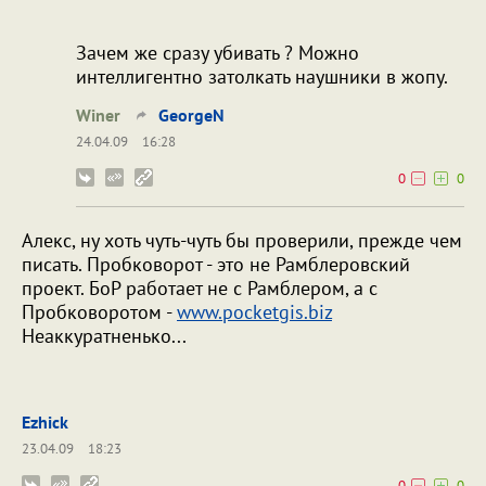
Зачем же сразу убивать ? Можно
интеллигентно затолкать наушники в жопу.
Winer
GeorgeN
24.04.09
16:28
0
0
Алекс, ну хоть чуть-чуть бы проверили, прежде чем
писать. Пробковорот - это не Рамблеровский
проект. БоР работает не с Рамблером, а с
Пробковоротом -
www.pocketgis.biz
Неаккуратненько...
Ezhick
23.04.09
18:23
0
0