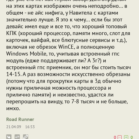
на этих картах изображен очень неподробно... в
общем - не айс нифига, у Навитела с картами
значительно лучше. Я это к чему... если бы этот
девайс имел еще и все то, что хороший топовый
КПК (хороший процессор, памяти много, слот для
карточек, вайфай, все блютусные сервисы и т.д.),
включая не обрезок WinCE, а полноценную
Windows Mobile, то, учитывая встроенный гпс
модуль (едже поддерживает ли? А 3г?) и
встроенный гпс приемник, он мог бы стоить тысяч
14-15. А раз возможности искусственно обрезаны
(потому что для прокрутки карты в 3д обычно
нужны приличная можность процессора и
прилично памяти) и неизвестно, удастся ли
перепрошить на винду, то 7-8 тысяч и не больше,
имхо.
Road Runner
21.04.09
16:53
0
0