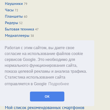
Наушники
79
Часы
72
Планшеты
60
Ридеры
52
Бытовая техника
47
Медиаплееры
38
Видеорегистраторы
33
Фотокамеры
Работая с этим сайтом, вы даете свое
27
согласие на использование файлов cookie
Сервисы
21
сервисов Google. Это необходимо для
Все темы
нормального функционирования сайта,
показа целевой рекламы и анализа трафика.
ИНФОРМАЦИЯ
Статистика использования сайта
О разделе
отправляется в Google
Подробнее
Рейтинг
RSS-лента
ОК
Архив
Мой список рекомендованных смартфонов