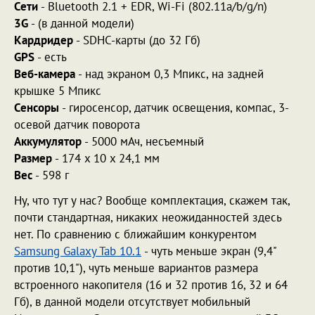
Сети
- Bluetooth 2.1 + EDR, Wi-Fi (802.11a/b/g/n)
3G
- (в данной модели)
Кардридер
- SDHC-карты (до 32 Гб)
GPS
- есть
Веб-камера
- над экраном 0,3 Мпикс, на задней
крышке 5 Мпикс
Сенсоры
- гиросенсор, датчик освещения, компас, 3-
осевой датчик поворота
Аккумулятор
- 5000 мАч, несъемный
Размер
- 174 x 10 x 24,1 мм
Вес
- 598 г
Ну, что тут у нас? Вообще комплектация, скажем так,
почти стандартная, никаких неожиданностей здесь
нет. По сравнению с ближайшим конкурентом
Samsung Galaxy Tab 10.1
- чуть меньше экран (9,4"
против 10,1"), чуть меньше вариантов размера
встроенного накопителя (16 и 32 против 16, 32 и 64
Гб), в данной модели отсутствует мобильный