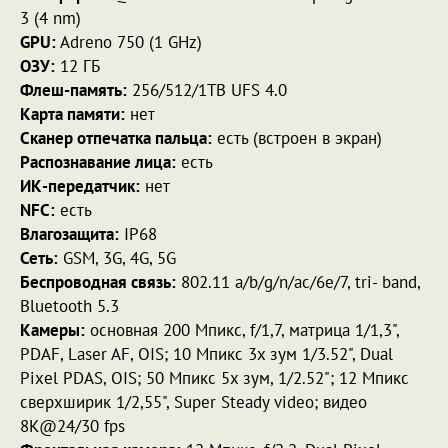
3 (4 nm)
GPU:
Adreno 750 (1 GHz)
ОЗУ:
12 ГБ
Флеш-память:
256/512/1TB UFS 4.0
Карта памяти:
нет
Сканер отпечатка пальца:
есть (встроен в экран)
Распознавание лица:
есть
ИК-передатчик:
нет
NFC:
есть
Влагозащита:
IP68
Сеть:
GSM, 3G, 4G, 5G
Беспроводная связь:
802.11 a/b/g/n/ac/6e/7, tri- band,
Bluetooth 5.3
Камеры:
основная 200 Мпикс, f/1,7, матрица 1/1,3",
PDAF, Laser AF, OIS; 10 Мпикс 3x зум 1/3.52", Dual
Pixel PDAS, OIS; 50 Мпикс 5x зум, 1/2.52"; 12 Мпикс
сверхширик 1/2,55", Super Steady video; видео
8K@24/30 fps