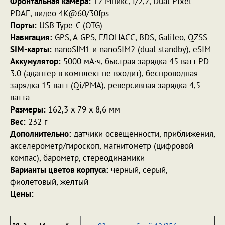
Фронтальная камера:
12 Мпикс, f/2,2, Dual Pixel
PDAF, видео 4K@60/30fps
Порты:
USB Type-C (OTG)
Навигация:
GPS, A-GPS, ГЛОНАСС, BDS, Galileo, QZSS
SIM-карты:
nanoSIM1 и nanoSIM2 (dual standby), eSIM
Аккумулятор:
5000 мА·ч, быстрая зарядка 45 ватт PD
3.0 (адаптер в комплект не входит), беспроводная
зарядка 15 ватт (Qi/PMA), реверсивная зарядка 4,5
ватта
Размеры:
162,3 x 79 x 8,6 мм
Вес:
232 г
Дополнительно:
датчики освещенности, приближения,
акселерометр/гироскоп, магнитометр (цифровой
компас), барометр, стереодинамики
Варианты цветов корпуса:
черный, серый,
фиолетовый, желтый
Цены: