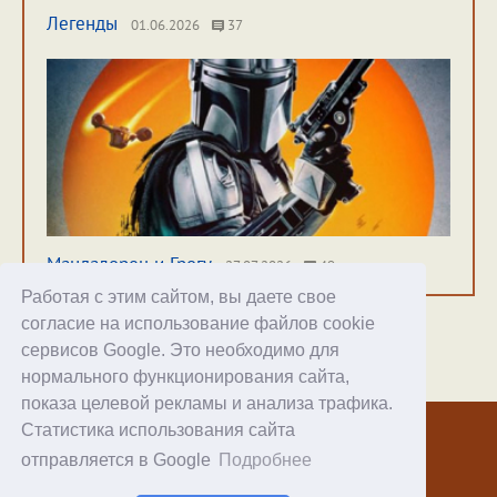
Легенды
01.06.2026
37
Мандалорец и Грогу
27.07.2026
49
Работая с этим сайтом, вы даете свое
согласие на использование файлов cookie
сервисов Google. Это необходимо для
нормального функционирования сайта,
Хостинг
показа целевой рекламы и анализа трафика.
Статистика использования сайта
© 1998–2026 Alex Exler
отправляется в Google
Подробнее
Facebook
RSS статей