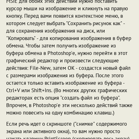
MSIE для обоих этих действий нужно поставить
курсор мыши на изображение и кликнуть на правую
кнопку. Перед вами появится контекстное меню, в
котором следует выбрать "Сохранить рисунок как" -
для сохранения изображения на диск, или
"Копировать" - для копирования изображения в буфер
обмена. Чтобы затем получить изображение из
буфера обмена в Photoshop'е, нужно перейти в этот
графический редактор и произвести следующие
действия: File-New, затем ОК - создастся новый файл
с размерами изображения из буфера. После этого
остается только вставить изображение из буфера -
Ctrl+V или Shift+Ins. (Во многих других графических
редакторах есть опция "создать файл из буфера".
Впрочем, в Photoshop'е эти несколько действий также
можно повесить на одну комбинацию клавиш.)
Если речь идет о скриншоте ("снимке" содержимого
экрана или активного окна), то вам нужно просто
нажать клавишу PrintScreen (скопировать весь экран)