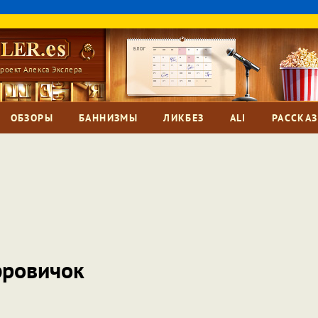
роект Алекса Экслера
ОБЗОРЫ
БАННИЗМЫ
ЛИКБЕЗ
ALI
РАССКА
фровичок