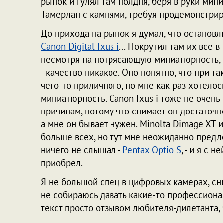
рынок и гулял там полдня, беря в руки мин
Тамерлан с камнями, требуя продемонстрир
До прихода на рынок я думал, что останов
Canon Digital Ixus i
... Покрутил там их все в
несмотря на потрясающую миниатюрность, о
- качество никакое. Оно понятно, что при 
чего-то приличного, но мне как раз хотело
миниатюрность. Canon Ixus i тоже не очень
причинам, потому что снимает он достаточно 
а мне он бывает нужен. Minolta Dimage XT
больше всех, но тут мне неожиданно предл
ничего не слышал -
Pentax Optio S
, - и я с 
приобрел.
Я не большой спец в цифровых камерах, сн
не собираюсь давать какие-то профессиона
текст просто отзывом любителя-дилетанта, 