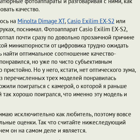
иатюрные фотоаппараты и разговаривая с ними, как
овать качество.
люсь на
Minolta Dimage XT
,
Casio Exilim EX-S2
или
 руках, поснимал. Фотоаппарат Casio Exilim EX-S2,
тпал почти сразу по довольно прозаичной причине
такой миниатюрности от цифровика трудно ожидать
сь найти оптимальное соотношение качество-
 понравился, но уже по чисто субъективным
пристойно. Но у него, кстати, нет оптического зума,
 из перечисленных трех моделей понравилась
ожили поиграться с камерой, о которой я раньше
ней так хорошо поигрался, что именно эту модель и
имаю исключительно как любитель, поэтому вовсе
льные оценки. Так что считайте нижеследующий
чем он на самом деле и является.