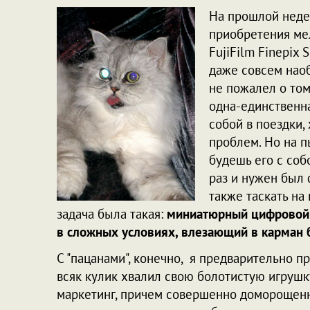
На прошлой недел
приобретения ме
FujiFilm Finepix 
даже совсем наоб
не пожалел о том,
одна-единственна
собой в поездки,
проблем. Но на п
будешь его с собо
раз и нужен был ф
также таскать на
задача была такая:
миниатюрный цифровой 
в сложных условиях, влезающий в карман б
С "пацанами", конечно, я предварительно пр
всяк кулик хвалил свою болотистую игрушк
маркетинг, причем совершенно доморощен