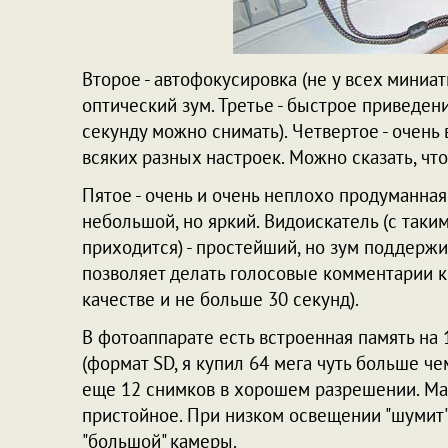
Второе - автофокусировка (не у всех миниа
оптический зум. Третье - быстрое приведени
секунду можно снимать). Четвертое - очен
всяких разных настроек. Можно сказать, чт
Пятое - очень и очень неплохо продуманная
небольшой, но яркий. Видоискатель (с таки
приходится) - простейший, но зум поддержи
позволяет делать голосовые комментарии к 
качестве и не больше 30 секунд).
В фотоаппарате есть встроенная память на 1
(формат SD, я купил 64 мега чуть больше че
еще 12 снимков в хорошем разрешении. Мат
пристойное. При низком освещении "шумит",
"большой" камеры.