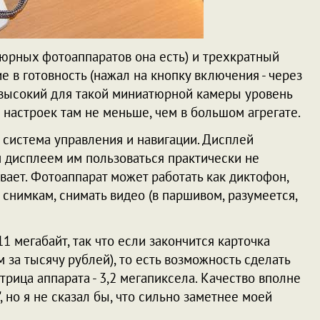
тюрных фотоаппаратов она есть) и трехкратный
е в готовность (нажал на кнопку включения - через
ь высокий для такой миниатюрной камеры уровень
о настроек там не меньше, чем в большом агрегате.
 система управления и навигации. Дисплей
м дисплеем им пользоваться практически не
вает. Фотоаппарат может работать как диктофон,
снимкам, снимать видео (в паршивом, разумеется,
1 мегабайт, так что если закончится карточка
м за тысячу рублей), то есть возможность сделать
рица аппарата - 3,2 мегапиксела. Качество вполне
 но я не сказал бы, что сильно заметнее моей