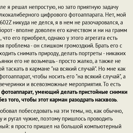
е я решал непростую, но зато приятную задачу
лкокалиберного цифрового фотоаппарата. Нет, мой
S602Z никуда не делся, я в нем не разочаровался, а
орот - вполне доволен его качеством и ни на грамм
 что его приобрел, однако у этого агрегата есть
я проблема - он слишком громоздкий. Брать его с
 ходить снимать природу, делать портреты - никаких
ьянки его не возьмешь - просто жалко, а также не
й таскать в кармане "на всякий случай". Но мне как
отоаппарат, чтобы носить его "на всякий случай", а
 вечеринки и всевозможные мероприятия. То есть
фотоаппарат, умеющий делать пристойные снимки
ез того, чтобы этот карман разодрать насквозь
.
обовал побеседовать на эти темы, но, как обычно,
у и ругал чужие, поэтому пришлось проводить
ный: я просто пришел на большой компьютерный