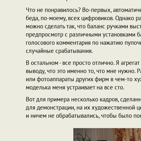
Что не понравилось? Во-первых, автоматиче
беда, по-моему, всех цифровиков. Однако ра
можно сделать так, что баланс ручками вы
предпросмотр с различными установками ба
голосового комментария по нажатию пупочк
случайные срабатывания.
В остальном - все просто отлично. Я агрега
выводу, что это именно то, что мне нужно. Р
или фотоаппараты других фирм в чем-то хуже
моделька меня устраивает на все сто.
Вот для примера несколько кадров, сделан
для демонстрации, на их художественной це
и ничем не обрабатывались, чтобы было поня