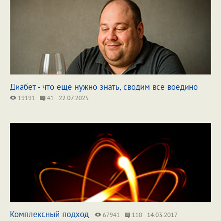
Диабет - что еще нужно знать, сводим все воедино
19191
41
22.07.2025
Комплексный подход
67941
110
14.03.2017