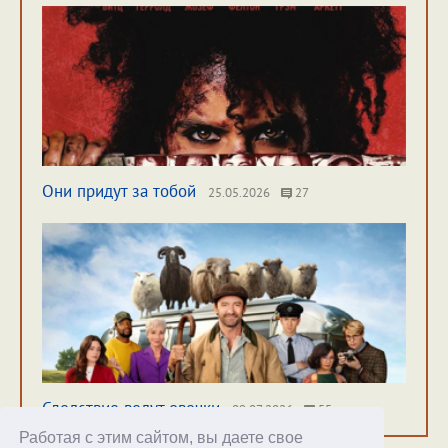
Они придут за тобой
25.05.2026
27
Следствие ведут овечки
09.07.2026
55
Работая с этим сайтом, вы даете свое