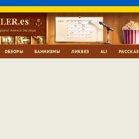
роект Алекса Экслера
ОБЗОРЫ
БАННИЗМЫ
ЛИКБЕЗ
ALI
РАССКА