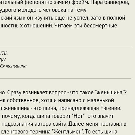
ательный (непонятно зачем) фрейм. Пара баннеров,
удрого молодого человека на тему
ий язык он изучить еще не успел, зато в полной
чностных отношений. Читаем эти бессмертные
ТЬ".
ДА"
себя женьшина
о. Сразу возникает вопрос - что такое "женьшина"?
ь имя собственное, хотя и написано с маленькой
чит женьшина - это шина, принадлежащая Евгении.
очему, когда шина говорит "Нет" - это значит
ах подсознания автора сайта. Далее меня поставил в
т сленгового термина "Жентльмен". То есть шина