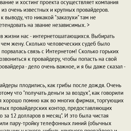
ование и хостинг проекта осуществляет компания
ин из очень известных и крупных провайдеров.
 выводу, что никакой "заказухи" там не
етендовать на звание независимых. >
в жизни нас - интернетошатающихся. Выбирать
 чем жену. Сколько человеческих судеб было
 порвалась связь с Интернетом! Сколько горьких
озвониться к провайдеру, чтобы попасть на свой
вайдера - дело очень важное, и я бы даже сказал -
айдеры плодились, как грибы после дождя. Очень
ому что "получать деньги за воздух", как говорили
И я хорошо помню как во многих фирмах, торгующих
лых провайдерских контор, предоставляющих
 за 12 долларов в месяц". И это была чистая
дили пару-тройку телефонных линий (обычных
анальчик у какого-нибудь крупного провайдера и