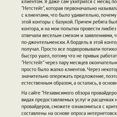
клиентом. Я даже сам ухитрился с месяц п
"Нетстейт", которая первоначально называла
с клиентами, что было удивительно, почему
этой конторы с базукой. Причем ребята был
контора, и на мои попытки провести ликб
отвечали веселым смехом и заявлениями, чт
по-джентельменски. А бордель в этой конто
получал. Просто все подворовывали потихонь
быстро ушел, потому что не привык работат
"Нетстейт" через пару месяцев окончательно
просто было жалко клиентов. Через некотор
значительно опережать предложение, поэт
естественным образом, а остались, в осно
На сайте "Независимого обзора провайдер
видах предоставляемых услуг и расценках 
провайдеров, сможете ознакомиться с кри
составлены на основе опроса интернетовск