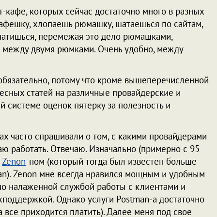
-кафе, которых сейчас достаточно много в разных
кафешку, хлопаешь рюмашку, шатаешься по сайтам,
чатишься, перемежая это дело рюмашками,
 между двумя рюмками. Очень удобно, между
а обязательно, потому что кроме вышеперечисленной
есных статей на различные провайдерские и
й системе оценок пятерку за полезность и
мах часто спрашивали о том, с какими провайдерами
аю работать. Отвечаю. Изначально (примерно с 95
с
Zenon
-ном (который тогда был известен больше
man). Zenon мне всегда нравился мощным и удобным
но налаженной службой работы с клиентами и
хподдержкой. Однако услуги Postman-а достаточно
за все приходится платить). Далее меня под свое