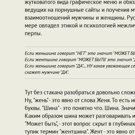
жутковатого вида графическое меню и обяз
ведущих на порнушные сайты и поучения м
взаимоотношений мужчины и женщины. Русск
мере овладел этикой и психологией межли
перлы.
Если женьшина говорит "НЕТ" это значит "МОЖЕТ БЫ
Если жентшина говорит "МОЖЕТ БЫТЬ" это значит "
Если женьшина говорит "ДА"... НУ какая уважающая 
скажет мужчине "ДА".
Тут без стакана разобраться довольно сложн
Ну, "жень" - это явно от слова Женя. То ест
буквы. "Шина" - это понятно что. Шина. Зна
Каким образом шина может разговаривать и п
"Может быть", - этот вопрос скрыт в глубин
тупик термин "жентшина". Жент - это явно о