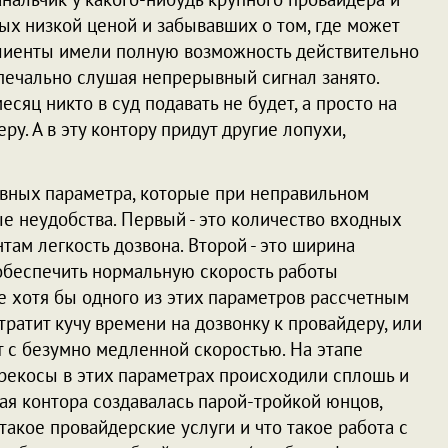
ых низкой ценой и забывавших о том, где может
клиенты имели полную возможность действительно
печально слушая непрерывный сигнал занято.
есяц никто в суд подавать не будет, а просто на
у. А в эту контору придут другие лопухи,
овных параметра, которые при неправильном
е неудобства. Первый - это количество входных
ам легкость дозвона. Второй - это ширина
 обеспечить нормальную скорость работы
е хотя бы одного из этих параметров рассчетным
тратит кучу времени на дозвонку к провайдеру, или
т с безумно медленной скоростью. На этапе
рекосы в этих параметрах происходили сплошь и
кая контора создавалась парой-тройкой юнцов,
такое провайдерские услуги и что такое работа с