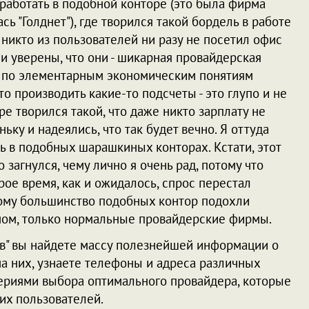
оработать в подобной конторе (это была фирма
сь "Голднет"), где творился такой бордель в работе
 никто из пользователей ни разу не посетил офис
и уверены, что они - шикарная провайдерская
ез по элементарным экономическим понятиям
о производить какие-то подсчеты - это глупо и не
ре творился такой, что даже никто зарплату не
ку и надеялись, что так будет вечно. Я оттуда
ь в подобных шарашкиных конторах. Кстати, этот
 загнулся, чему лично я очень рад, потому что
ое время, как и ожидалось, спрос перестал
ому большинство подобных контор подохли
вном, только нормальные провайдерские фирмы.
ов" вы найдете массу полезнейшей информации о
на них, узнаете телефоны и адреса различных
териями выбора оптимального провайдера, которые
их пользователей.