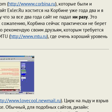
om (
http://wwww.corbina.ru
), которые были и
йт Exler.Ru хостится на Корбине уже года два и я
у что за все два года сайт не падал
ни разу
. Это
к сожалению, Корбина сейчас практически не берет
но рекомендую своим друзьям, которым требуется
MTU (
http://www.mtu.ru
), где очень хороший уровень
ttp://www.lovecool.newmail.ru
). Цирк на льду и взрыв
е. Обычный, для подобных сайтов, дизайн: