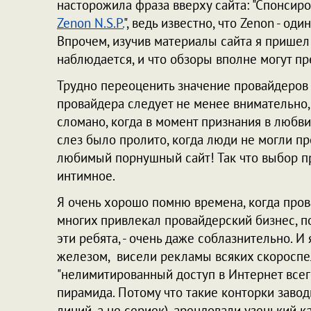
насторожила фраза вверху сайта: "Спонсир
Zenon N.S.P.
", ведь известно, что Zenon - од
Впрочем, изучив материалы сайта я пришел к
наблюдается, и что обзоры вполне могут пр
Трудно переоценить значение провайдеров 
провайдера следует не менее внимательно,
сломано, когда в момент признания в любви
слез было пролито, когда люди не могли пр
любимый порнушный сайт! Так что выбор про
интимное.
Я очень хорошо помню времена, когда пров
многих привлекал провайдерский бизнес, пот
эти ребята, - очень даже соблазнительно. 
железом, висели рекламы всяких скороспе
"нелимитированный доступ в Интернет всего
пирамида. Потому что такие конторки заво
линий, а не сериек), арендовали узенький к