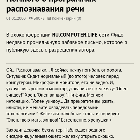
распознавания речи
01.01.2000
38075
Комментарии (0)
В эхоконференции
RU.COMPUTER.LIFE
сети Фидо
недавно промелькнуло забавное письмо, которое я
публикую здесь с разрешения автора:
Ой... Распознавалки... Я сейчас начну погибать от хохота.
Ситуация: Сидит нормальный (до этого) человек перед
компутером. Микрофон в мониторе, его не видно. И,
уткнувшись рылом в монитор, уговаривает железяку: "Опен
виндоу!" Хрен. "Опен виндоу!". Hи фига. Меняем
интонацию. "Уопен уиндоу... Да прекратите вы ржать,
идиоты, не мешайте овладевать передовыми
технологиями!" Железяка жалобные стоны игнорирует.
"Опен, твою мать, виндов!" Естественно, хренушки.>
Заходит девочка-бухгалтер. Hаблюдает родного
сисадмина, уламывающего железку открыть окошко.