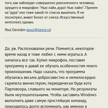
того, как наблюдал совершенно разозленного человека,
орущего в микрофон: "Hью лайн, дура! Hью лайн!". Причем
на "дура" оно тоже какой-то список выкатило. Я не
посмотрел, живот болел от смеха. Искусственный
интеллект, однако.
Poul Deniskin (
poul@lanck.ru
)
Да, уж. Распознавалки речи. Помнится, некоторое
время назад я тоже любил с ними играться. А
началось все так. Купил микрофон, поставил
программу и давай ее обучать особенностям моего
произношения. Надо сказать, что программа
обучалась весьма добросовестно и немилосердно
скрипела винчестером, периодически будя кота
Парловзора, спавшего на мониторе. Но результаты
были неутешительными. Чтобы заставить Windows
выполнить даже самую простейшую команду,
приходилось долго вспоминать, как именно я