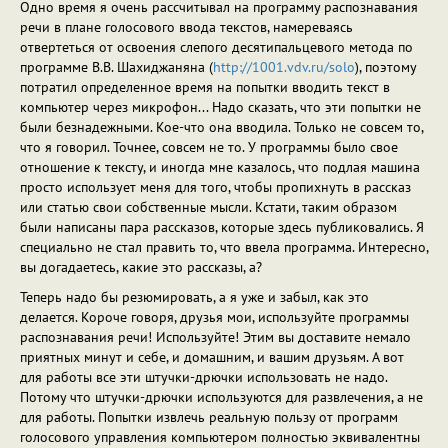
Одно время я очень рассчитывал на программу распознавания
речи в плане голосового ввода текстов, намереваясь
отвертеться от освоения слепого десятипальцевого метода по
программе В.В. Шахиджаняна (
http://1001.vdv.ru/solo
), поэтому
потратил определенное время на попытки вводить текст в
компьютер через микрофон... Надо сказать, что эти попытки не
были безнадежными. Кое-что она вводила. Только не совсем то,
что я говорил. Точнее, совсем не то. У программы было свое
отношение к тексту, и иногда мне казалось, что подлая машина
просто использует меня для того, чтобы пропихнуть в рассказ
или статью свои собственные мысли. Кстати, таким образом
были написаны пара рассказов, которые здесь публиковались. Я
специально не стал править то, что ввела программа. Интересно,
вы догадаетесь, какие это рассказы, а?
Теперь надо бы резюмировать, а я уже и забыл, как это
делается. Короче говоря, друзья мои, используйте программы
распознавания речи! Используйте! Этим вы доставите немало
приятных минут и себе, и домашним, и вашим друзьям. А вот
для работы все эти штучки-дрючки использовать не надо.
Потому что штучки-дрючки используются для развлечения, а не
для работы. Попытки извлечь реальную пользу от программ
голосового управления компьютером полностью эквивалентны