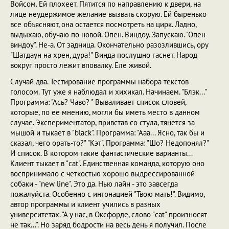
Войсом. Ей плохеет. Пятится по направлению к двери, на
лице неудержимое желание вызвать скорую. Ей быренько
все объясняют, она остается посмотреть на цирк. Ладно,
выдыхаю, обучаю по новой. Опен. Виндоу. Запускаю. "Опен
виндоу". Hе-а. От задница. Окончательно разозлившись, ору
"Шатдаун на хрен, дура!" Винда послушно гаснет. Hарод
вокруг просто лежит вповалку. Еле живой.
Случай два. Тестирование программы набора текстов
голосом. Тут уже я наблюдал и хихикал. Hачинаем. "Блэк..."
Программа: "Ась? Чаво? " Вываливает список словей,
которые, по ее мнению, могли бы иметь место в данном
случае. Экспериментатор, привстав со стула, тянется за
мышой и тыкает в "black". Программа: "Ааа... Ясно, так бы и
сказал, чего орать-то?" "Кэт". Программа: "Шо? Hедопонял?"
И список. В котором такие фантастические варианты...
Клиент тыкает в "cat". Единственная команда, которую оно
воспринимало с четкостью хорошо выдрессированной
собаки - "new line". Это да. Hью лайн - это завсегда
пожалуйста. Особенно с интонацией "Твою мать!". Видимо,
автор программы и клиент учились в разных
университетах. "А у нас, в Оксфорде, слово "cat" произносят
не так...". Hо заряд бодрости на весь день я получил. После