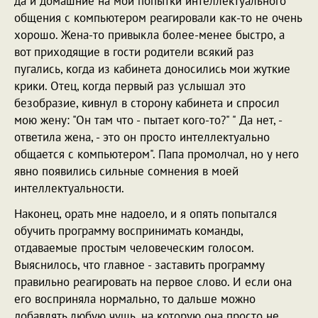
да и домашние на мои попытки интеллектуального
общения с компьютером реагировали как-то не очень
хорошо. Жена-то привыкла более-менее быстро, а
вот приходящие в гости родители всякий раз
пугались, когда из кабинета доносились мои жуткие
крики. Отец, когда первый раз услышал это
безобразие, кивнул в сторону кабинета и спросил
мою жену: "Он там что - пытает кого-то?" " Да нет, -
ответила жена, - это он просто интеллектуально
общается с компьютером". Папа промолчал, но у него
явно появились сильные сомнения в моей
интеллектуальности.
Наконец, орать мне надоело, и я опять попытался
обучить программу воспринимать команды,
отдаваемые простым человеческим голосом.
Выяснилось, что главное - заставить программу
правильно реагировать на первое слово. И если она
его восприняла нормально, то дальше можно
добавлять любую чушь, на которую она просто не