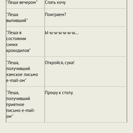
"Леша вечером"
Спать хочу
"Леша
Поиграем?
выпивший"
"Леша в
Ы-ы-ы-ы-ы-ы-ы...
состоянии
синих
крокодилов"
"Леша,
Откройся, сука!
получивший
хамское письмо
e-mail-ом"
"Леша,
Прошу к столу.
получивший
приятное
письмо e-mail-
ом"