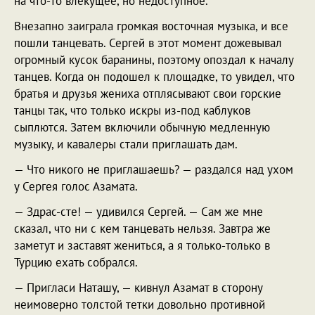
на что-то влекущее, но недоступное.
Внезапно заиграла громкая восточная музыка, и все
пошли танцевать. Сергей в этот момент дожевывал
огромный кусок баранины, поэтому опоздал к началу
танцев. Когда он подошел к площадке, то увидел, что
братья и друзья жениха отплясывают свои горские
танцы так, что только искры из-под каблуков
сыплются. Затем включили обычную медленную
музыку, и кавалеры стали приглашать дам.
— Что никого не приглашаешь? — раздался над ухом
у Сергея голос Азамата.
— Здрас-сте! — удивился Сергей. — Сам же мне
сказал, что ни с кем танцевать нельзя. Завтра же
заметут и заставят жениться, а я только-только в
Турцию ехать собрался.
— Пригласи Наташу, — кивнул Азамат в сторону
неимоверно толстой тетки довольно противной