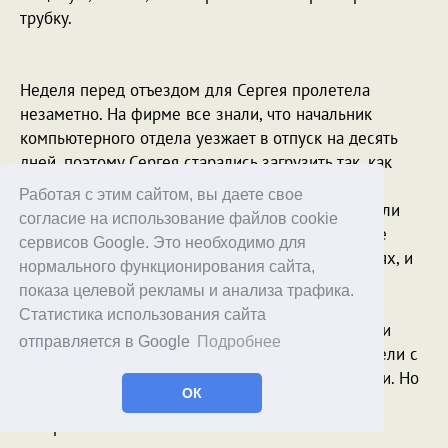
трубку.
Неделя перед отъездом для Сергея пролетела
незаметно. На фирме все знали, что начальник
компьютерного отдела уезжает в отпуск на десять
дней, поэтому Сергея старались загрузить так, как
будто он должен отсутствовать не меньше года.
Работая с этим сайтом, вы даете свое
Наконец все подготовительные мероприятия были
согласие на использование файлов cookie
окончены, компьютерщикам выданы тщательные
сервисов Google. Это необходимо для
инструкции по поведению в нештатных ситуациях, и
нормального функционирования сайта,
Сергей отправился прощаться с фирмой перед
показа целевой рекламы и анализа трафика.
отпуском. Сцена прощания была довольно
Статистика использования сайта
трогательной. Мужики хлопали Сергея по плечу и
отправляется в Google
Подробнее
давали скабрезные напутствия, женщины смотрели с
завистью, а тетки в бухгалтерии даже всплакнули. Но
ОК
решающее прощание, конечно, было в кабинете
генерального.