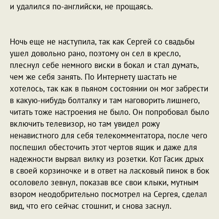
и удалился по-английски, не прощаясь.
Ночь еще не наступила, так как Сергей со свадьбы
ушел довольно рано, поэтому он сел в кресло,
плеснул себе немного виски в бокал и стал думать,
чем же себя занять. По Интернету шастать не
хотелось, так как в пьяном состоянии он мог забрести
в какую-нибудь болталку и там наговорить лишнего,
читать тоже настроения не было. Он попробовал было
включить телевизор, но там увидел рожу
ненавистного для себя телекомментатора, после чего
поспешил обесточить этот чертов ящик и даже для
надежности вырвал вилку из розетки. Кот Гасик дрых
в своей корзиночке и в ответ на ласковый пинок в бок
осоловело зевнул, показав все свои клыки, мутным
взором неодобрительно посмотрел на Сергея, сделал
вид, что его сейчас стошнит, и снова заснул.