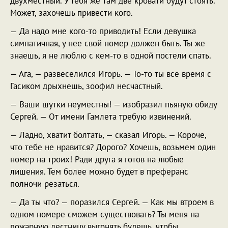
двухместный. У тебя же там две кровати будут стоять.
Может, захочешь привести кого.
— Да надо мне кого-то приводить! Если девушка
симпатичная, у нее свой номер должен быть. Ты же
знаешь, я не люблю с кем-то в одной постели спать.
— Ага, — развеселился Игорь. — То-то ты все время с
Гасиком дрыхнешь, зоофил несчастный.
— Ваши шутки неуместны! — изобразил пьяную обиду
Сергей. — От имени Гамлета требую извинений.
— Ладно, хватит болтать, — сказал Игорь. — Короче,
что тебе не нравится? Дорого? Хочешь, возьмем один
номер на троих! Ради друга я готов на любые
лишения. Тем более можно будет в преферанс
полночи резаться.
— Да ты что? — поразился Сергей. — Как мы втроем в
одном номере сможем существовать? Ты меня на
пожарную лестницу выгонять будешь, чтобы