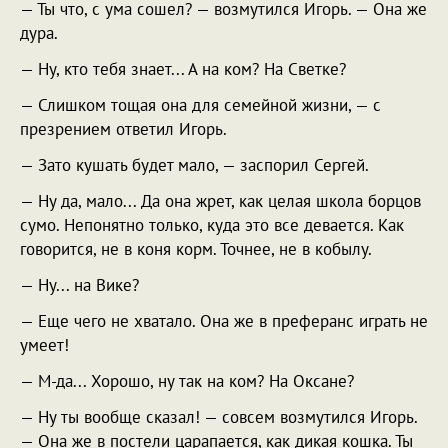
— Ты что, с ума сошел? — возмутился Игорь. — Она же
дура.
— Ну, кто тебя знает... А на ком? На Светке?
— Слишком тощая она для семейной жизни, — с
презрением ответил Игорь.
— Зато кушать будет мало, — заспорил Сергей.
— Ну да, мало... Да она жрет, как целая школа борцов
сумо. Непонятно только, куда это все девается. Как
говорится, не в коня корм. Точнее, не в кобылу.
— Ну... на Вике?
— Еще чего не хватало. Она же в преферанс играть не
умеет!
— М-да... Хорошо, ну так на ком? На Оксане?
— Ну ты вообще сказал! — совсем возмутился Игорь.
— Она же в постели царапается, как дикая кошка. Ты