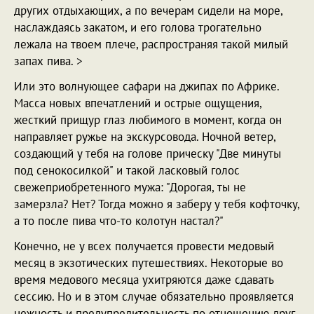
других отдыхающих, а по вечерам сидели на море,
наслаждаясь закатом, и его голова трогательно
лежала на твоем плече, распространяя такой милый
запах пива. >
Или это волнующее сафари на джипах по Африке.
Масса новых впечатлений и острые ощущения,
жесткий прищур глаз любимого в момент, когда он
направляет ружье на экскурсовода. Ночной ветер,
создающий у тебя на голове прическу "Две минуты
под сенокосилкой" и такой ласковый голос
свежеприобретенного мужа: "Дорогая, ты не
замерзла? Нет? Тогда можно я заберу у тебя кофточку,
а то после пива что-то колотун настал?"
Конечно, не у всех получается провести медовый
месяц в экзотических путешествиях. Некоторые во
время медового месяца ухитряются даже сдавать
сессию. Но и в этом случае обязательно проявляется
нежность и предупредительность по отношению друг