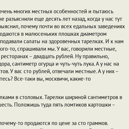
ю очень многих местных особенностей и пытаюсь
не разъяснили еще десять лет назад, когда у нас тут
 выяснил, почему почти во всех едальных заведениях
 подаются в малюсеньких плошках диаметром
 подавали салаты на здоровенных тарелках. И к нам
рого-то, спрашивали мы. У вас, говорили местные,
х ресторанах – двадцать рублей. Ну правильно,
ра, сантиметр огурца и чуть-чуть лука. А у нас на
ов. У вас сто рублей, отвечали местные. А у них –
етесь? Все-таки вы, москвичи, какие-то
лками в столовых. Тарелки шириной сантиметров в
есть. Положишь туда пять ломтиков картошки –
почему-то продаются по цене за сто граммов.