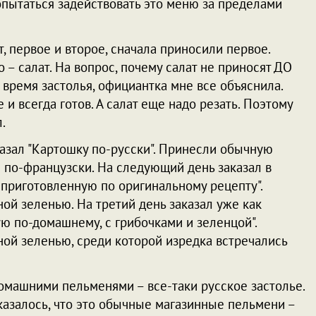
опытаться задействовать это меню за пределами
т, первое и второе, сначала приносили первое.
о – салат. На вопрос, почему салат не приносят ДО
во время застолья, официантка мне все объяснила.
и всегда готов. А салат еще надо резать. Поэтому
.
казал "Картошку по-русски". Принесли обычную
ю по-французски. На следующий день заказал в
 приготовленную по оригинальному рецепту".
й зеленью. На третий день заказал уже как
ю по-домашнему, с грибочками и зеленцой".
ой зеленью, среди которой изредка встречались
омашними пельменями – все-таки русское застолье.
казалось, что это обычные магазинные пельмени –