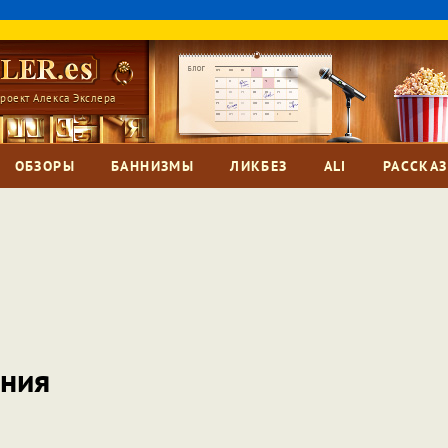
роект Алекса Экслера
ОБЗОРЫ
БАННИЗМЫ
ЛИКБЕЗ
ALI
РАССКА
ания