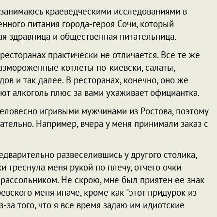
ь занимаюсь краеведческими исследованиями в
нного питания города-героя Сочи, который
я здравница и общественная питательница.
 ресторанах практически не отличается. Все те же
змороженные котлеты по-киевски, салаты,
ов и так далее. В ресторанах, конечно, оно же
дают алкоголь плюс за вами ухаживает официантка.
еловесно игривыми мужчинами из Ростова, поэтому
тельно. Например, вчера у меня принимали заказ с
едварительно развеселившись у другого столика,
 треснула меня рукой по плечу, отчего очки
с рассольником. Не скрою, мне был приятен ее знак
евского меня иначе, кроме как "этот придурок из
з-за того, что я все время задаю им идиотские