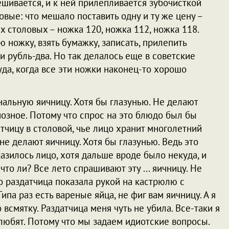
шивается, и к ней прилепливается зубочисткой
вые: что мешало поставить одну и ту же цену –
х столовых – ножка 120, ножка 112, ножка 118.
ю ножку, взять бумажку, записать, прилепить
и рубль-два. Но так делалось еще в советские
уда, когда все эти ножки наконец-то хорошо
нальную яичницу. Хотя бы глазунью. Не делают
иозное. Потому что спрос на это блюдо был бы
атчицу в столовой, чье лицо хранит многолетний
е делают яичницу. Хотя бы глазунью. Ведь это
азилось лицо, хотя дальше вроде было некуда, и
, что ли? Все лето спрашивают эту ... яичницу. Не
о раздатчица показала рукой на кастрюлю с
па раз есть вареные яйца, не фиг вам яичницу. А я
всмятку. Раздатчица меня чуть не убила. Все-таки я
 любят. Потому что мы задаем идиотские вопросы.