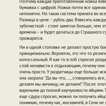
Поэтому каждая приготовленная ножка взве
бумажка с цифрой. Ножки почти все одинако
непонятно. Но такая система принята во все
Разница в цене – рубль-два. Взвесить кажду
зубочисткой – стоит заметно больше, чем эт
времена – и будет делаться до Страшного с
прожарятся.
Ни в одной столовке не делают простую ба
принципиально. Вероятно, это что-то религ
колоссальный. Я как-то в лоб спросил разд
слой ненависти к отдыхающим, почему они н
очень просто. У раздатчицы еще больше иск
она заорала: "Да вы что, ..., сговорились все
делаем мы яичницу, не делаем!" После этог
вареными до полной каучуковости яйцами. Ти
еще сдуру спросил, можно ли получить яйцо 
понимаю, почему нас, москвичей, в Сочи не