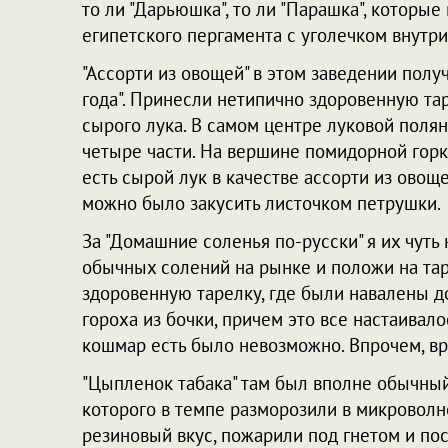
то ли "Дарьюшка", то ли "Парашка", которы
египетского пергамента с уголечком внутри
"Ассорти из овощей" в этом заведении пол
года". Принесли нетипично здоровенную та
сырого лука. В самом центре луковой поля
четыре части. На вершине помидорной гор
есть сырой лук в качестве ассорти из овоще
можно было закусить листочком петрушки.
За "Домашние соленья по-русски" я их чуть 
обычных солений на рынке и положи на таре
здоровенную тарелку, где были навалены д
гороха из бочки, причем это все настаивал
кошмар есть было невозможно. Впрочем, вра
"Цыпленок табака" там был вполне обычный
которого в темпе разморозили в микроволн
резиновый вкус, пожарили под гнетом и пос