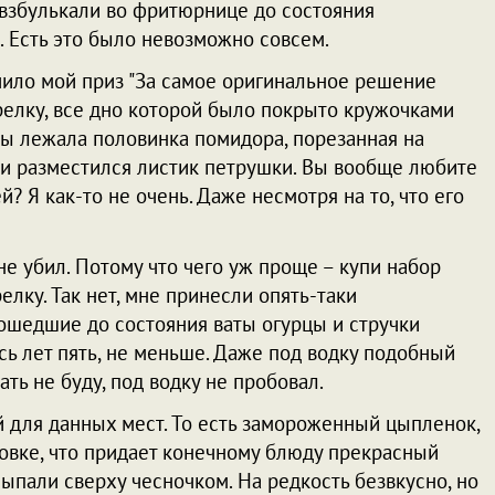
е взбулькали во фритюрнице до состояния
. Есть это было невозможно совсем.
учило мой приз "За самое оригинальное решение
релку, все дно которой было покрыто кружочками
ны лежала половинка помидора, порезанная на
ки разместился листик петрушки. Вы вообще любите
й? Я как-то не очень. Даже несмотря на то, что его
не убил. Потому что чего уж проще – купи набор
лку. Так нет, мне принесли опять-таки
ошедшие до состояния ваты огурцы и стручки
ось лет пять, не меньше. Даже под водку подобный
ть не буду, под водку не пробовал.
 для данных мест. То есть замороженный цыпленок,
овке, что придает конечному блюду прекрасный
ыпали сверху чесночком. На редкость безвкусно, но