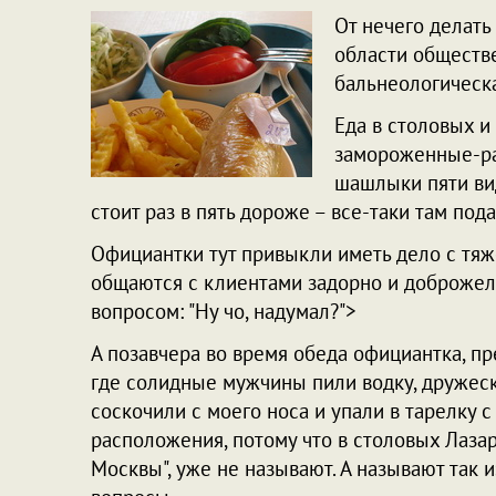
От нечего делат
области обществе
бальнеологическа
Еда в столовых и
замороженные-ра
шашлыки пяти вид
стоит раз в пять дороже – все-таки там по
Официантки тут привыкли иметь дело с тяж
общаются с клиентами задорно и доброжела
вопросом: "Ну чо, надумал?">
А позавчера во время обеда официантка, пр
где солидные мужчины пили водку, дружески
соскочили с моего носа и упали в тарелку 
расположения, потому что в столовых Лазар
Москвы", уже не называют. А называют так и