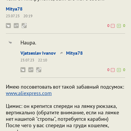
Mitya78
23.07.23
20:19
0
0
Haupa.
Vjatseslav Ivanov
Mitya78
23.07.23
22:10
0
0
Имею посоветовать вот такой забавный подсумок:
www.aliexpress.com
Цимис: он крепится спереди на лямку рюкзака,
вертикально (обратите внимание, если на лямке
нет нашитой "стропы", потребуется карабин)
После чего у вас спереди на груди кошелек,