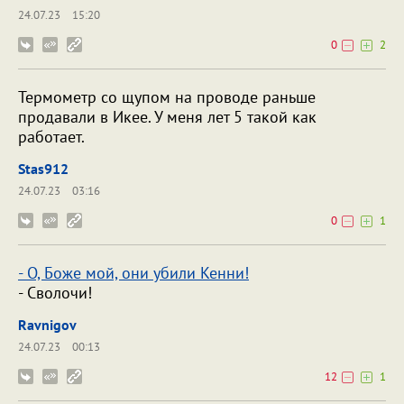
24.07.23
15:20
0
2
Термометр со щупом на проводе раньше
продавали в Икее. У меня лет 5 такой как
работает.
Stas912
24.07.23
03:16
0
1
- О, Боже мой, они убили Кенни!
- Сволочи!
Ravnigov
24.07.23
00:13
12
1