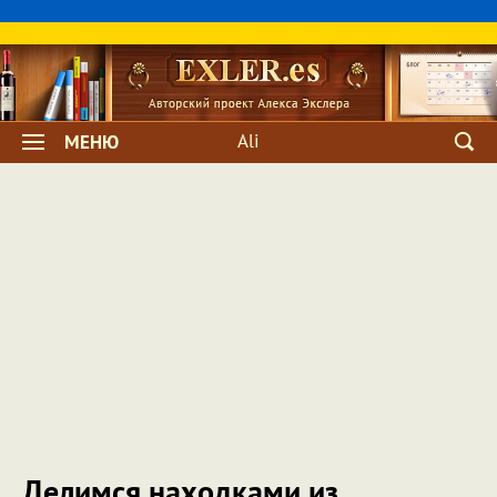
Ali
МЕНЮ
Делимся находками из