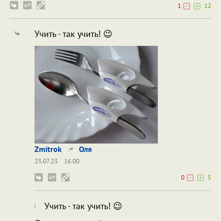
1
12
Учить - так учить! 😉
Zmitrok
Оля
23.07.23
16:00
0
5
Учить - так учить! 😉