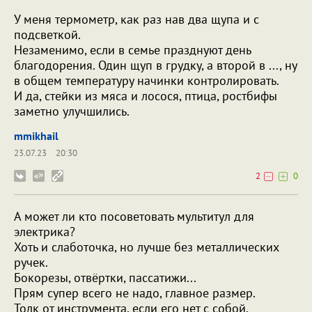
У меня термометр, как раз нав два щупа и с
подсветкой.
Незаменимо, если в семье празднуют день
благодорения. Один щуп в грудку, а второй в ..., ну
в общем температуру начинки контролировать.
И да, стейки из мяса и лосося, птица, ростбифы
заметно улучшились.
mmikhail
23.07.23
20:30
2
0
А может ли кто посоветовать мультитул для
электрика?
Хоть и слаботочка, но лучше без металлических
ручек.
Бокорезы, отвёртки, пассатижи...
Прям супер всего не надо, главное размер.
Толк от инструмента, если его нет с собой.