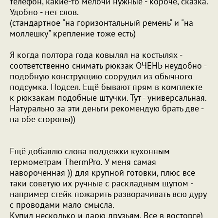
телефон, какие-то мелочи нужные - короче, сказка.
Удобно - нет слов.
(стандартное "на горизонтальный ремень" и "на
моллешку" крепление тоже есть)
Я когда полтора года ковылял на костылях -
соответственно снимать рюкзак ОЧЕНЬ неудобно -
подобную конструкцию соорудил из обычного
подсумка. Подсел. Ещё бывают прям в комплекте
к рюкзакам подобные штучки. Тут - универсальная.
Натурально за эти деньги рекомендую брать две -
на обе стороны))
Ещё добавлю слова поддежки кухонным
термометрам ThermPro. У меня самая
навороченная )) для крупной готовки, плюс все-
таки советую их ручные с раскладным щупом -
например стейк пожарить разворачивать всю дуру
с проводами мало смысла.
Купил несколько и дарю друзьям. Все в восторге)