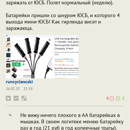
заряжать от ЮСБ. Полет нормальный (неделю).
Батарейки пришли со шнуром ЮСБ, и которого 4
выхода мини-ЮСБ! Как гирлянда висят и
заражаюца.
runcyclexcski
26.02.23
21:19
0
2
Не вижу ничего плохого в АА батарейках в
мышках. В своем логитеке меняю батарейку
раз в год (21 руб в год копеечные траты).