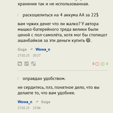
хранения так и не использованная.
раскошелиться на 4 аккума АА за 22$
вам чужих денег что ли жалко? У автора
мышко-батерейного треда велики были
ценой с пол-самолёта, хотя мог бы стопицот
ашанбайков за эти деньги купить 😄.
Goga
Wowa_n
27.02.23
20:27
0
0
оправдан удобством.
не сердитесь, плз, понятное дело, что вы
делаете то, что вам удобнее.
Wowa_n
Goga
27.02.23
23:06