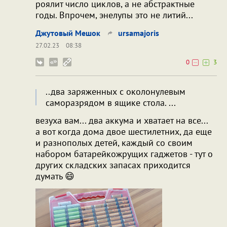
роялит число циклов, а не абстрактные
годы. Впрочем, энелупы это не литий...
Джутовый Мешок
ursamajoris
27.02.23
08:38
0
3
..два заряженных с околонулевым
саморазрядом в ящике стола. ...
везуха вам... два аккума и хватает на все...
а вот когда дома двое шестилетних, да еще
и разнополых детей, каждый со своим
набором батарейкожрущих гаджетов - тут о
других складских запасах приходится
думать 😄