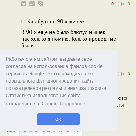
0
0
Как будто в 90-х живем.
В 90-х еще не было блютус-мышек,
насколько я помню. Только проводные
были.
Рекорд Надоев
runcyclexcski
Работая с этим сайтом, вы даете свое
28.02.23
03:27
согласие на использование файлов cookie
сервисов Google. Это необходимо для
0
0
нормального функционирования сайта,
показа целевой рекламы и анализа трафика.
24 шт AA PKCell за 19.79 евро стоят в 3.3 раза
Статистика использования сайта
дороже алкалиновых Pairdeer, которые продаются
в Леруа (упаковка 10 шт АА стоит 208 руб). Тесты
отправляется в Google
Подробнее
можно посмотреть на
battest.ru
.
ОК