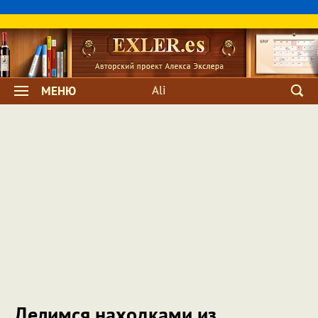
Ali
МЕНЮ
Делимся находками из