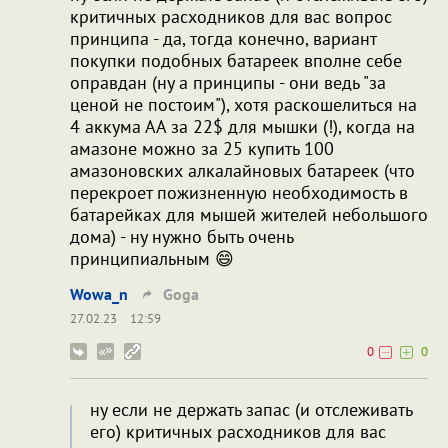
критичных расходников для вас вопрос
принципа - да, тогда конечно, вариант
покупки подобных батареек вполне себе
оправдан (ну а принципы - они ведь "за
ценой не постоим"), хотя раскошелиться на
4 аккума АА за 22$ для мышки (!), когда на
амазоне можно за 25 купить 100
амазоновских алкалайновых батареек (что
перекроет пожизненную необходимость в
батарейках для мышей жителей небольшого
дома) - ну нужно быть очень
принципиальным 😄
Wowa_n
Goga
27.02.23
12:59
0
0
ну если не держать запас (и отслеживать
его) критичных расходников для вас