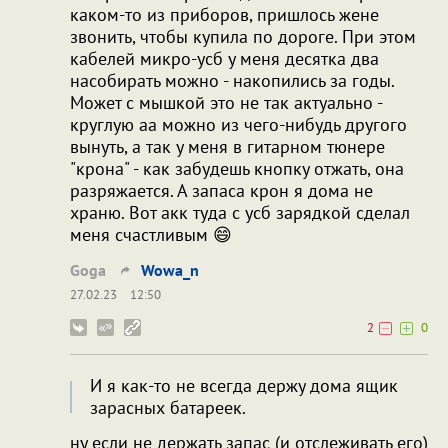
каком-то из приборов, пришлось жене
звонить, чтобы купила по дороге. При этом
кабелей микро-усб у меня десятка два
насобирать можно - накопились за годы.
Может с мышкой это не так актуально -
круглую аа можно из чего-нибудь другого
вынуть, а так у меня в гитарном тюнере
"крона" - как забудешь кнопку отжать, она
разряжается. А запаса крон я дома не
храню. Вот акк туда с усб зарядкой сделал
меня счастливым 😄
Goga
Wowa_n
27.02.23
12:50
2
0
И я как-то не всегда держу дома ящик
зарасных батареек.
ну если не держать запас (и отслеживать его)