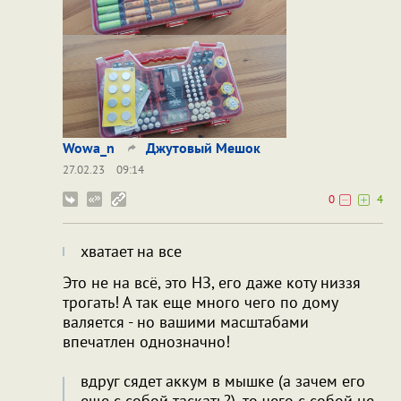
Wowa_n
Джутовый Мешок
27.02.23
09:14
0
4
хватает на все
Это не на всё, это НЗ, его даже коту низзя
трогать! А так еще много чего по дому
валяется - но вашими масштабами
впечатлен однозначно!
вдруг сядет аккум в мышке (а зачем его
еще с собой таскать?), то чего с собой не