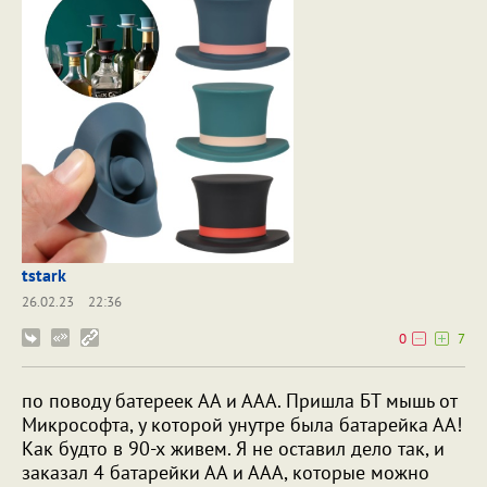
tstark
26.02.23
22:36
0
7
по поводу батереек АА и ААА. Пришла БТ мышь от
Микрософта, у которой унутре была батарейка АА!
Как будто в 90-х живем. Я не оставил дело так, и
заказал 4 батарейки АА и ААА, которые можно