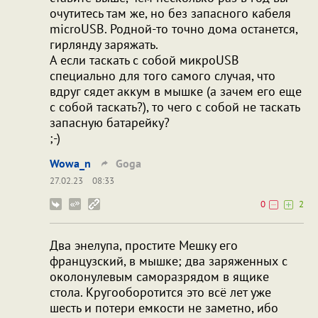
очутитесь там же, но без запасного кабеля
microUSB. Родной-то точно дома останется,
гирлянду заряжать.
А если таскать с собой микроUSB
специально для того самого случая, что
вдруг сядет аккум в мышке (а зачем его еще
с собой таскать?), то чего с собой не таскать
запасную батарейку?
;-)
Wowa_n
Goga
27.02.23
08:33
0
2
Два энелупа, простите Мешку его
французский, в мышке; два заряженных с
околонулевым саморазрядом в ящике
стола. Кругооборотится это всё лет уже
шесть и потери емкости не заметно, ибо