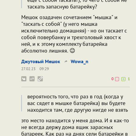
таскать запасную батарейку?
Мешок озадачен сочетанием "мышка" и
"таскать с собой" (у него мышка
исключительно домашняя) - но он таскает с
собой повербанку и трехголовый хвост к
ней, и к этому комплекту батарейка
абсолютно лишняя. 😉
Джутовый Мешок
Wowa_n
27.02.23
09:29
0
1
вероятность того, что раз в год (когда у
вас сядет в мышке батарейка) вы будете
находится там, где другую нигде не взять
это место находится у меня дома. И я как-то
не всегда держу дома ящик зарасных
батареек. Как раз на днях сели батарейки в