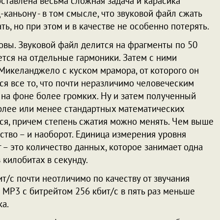
ставлена весьма сложная задача и карасика
-каньону - в том смысле, что звуковой файл сжать
ь, но при этом и в качестве не особенно потерять.
овы. Звуковой файл делится на фрагменты по 50
тся на отдельные гармоники. Затем с ними
 Микеланджело с куском мрамора, от которого он
ся все то, что почти неразличимо человеческим
 на фоне более громких. Ну и затем полученный
олее или менее стандартных математических
ся, причем степень сжатия можно менять. Чем выше
ство – и наоборот. Единица измерения уровня
т – это количество данных, которое занимает одна
 килобитах в секунду.
ит/с почти неотличимо по качеству от звучания
 MP3 с битрейтом 256 кбит/с в пять раз меньше
а.