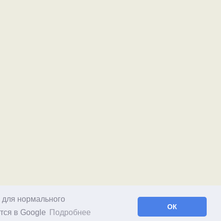
о для нормального
ОК
тся в Google
Подробнее
Facebook
RSS статей
RSS блога