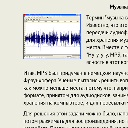
Музыка
Термин "музыка в
Известно, что эт
передачи аудиофа
для хранения муз
места. Вместе с 
"Ну-у-у-у, MP3, т
ясность в этот во
Итак. MP3 был придуман в немецком научн
Фраунхофера. Ученые пытались решить вопр
как можно меньше места, потому что, напр
формате, принятом для аудиодисков, занима
хранения на компьютере, и для пересылки 
Для решения этой задачи можно было, напр
потом разжимать для воспроизведения, но 