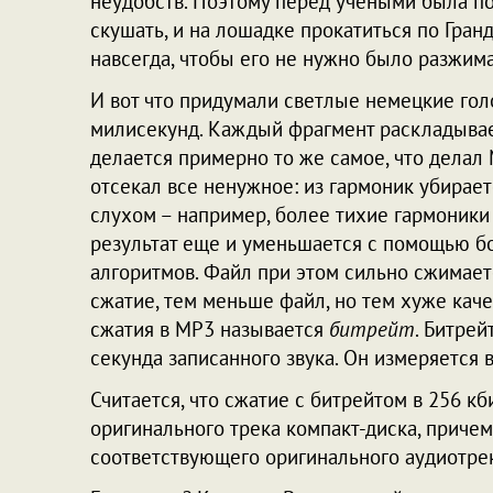
неудобств. Поэтому перед учеными была по
скушать, и на лошадке прокатиться по Гранд
навсегда, чтобы его не нужно было разжимат
И вот что придумали светлые немецкие гол
милисекунд. Каждый фрагмент раскладывае
делается примерно то же самое, что делал
отсекал все ненужное: из гармоник убирает
слухом – например, более тихие гармоники
результат еще и уменьшается с помощью б
алгоритмов. Файл при этом сильно сжимает
сжатие, тем меньше файл, но тем хуже каче
сжатия в MP3 называется
битрейт
. Битрей
секунда записанного звука. Он измеряется в
Считается, что сжатие c битрейтом в 256 кб
оригинального трека компакт-диска, причем
соответствующего оригинального аудиотрек