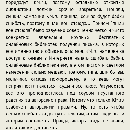
передадут KM.ru, поэтому остальные открытые
библиотеки должны срочно закрыться. Поняли,
сынки? Компания KM.ru пришла, сейчас будет бабки
сшибать, поэтому пшли вон отсюда... Причем "пшли
вон отсюда" было озвучено совершенно четко и чисто
конкретно: владельцы крупных бесплатных
онлайновых библиотек получили письма, в которых
все именно так и объяснялось: мол, KM.ru намерен за
доступ к книгам в Интернете начать сшибать бабки,
онлайновые библиотеки ему в этом чистом и светлом
намерении сильно мешают, поэтому, типа, шли бы вы,
мальчики, отсюда по-хорошему, а то ведь могут
неприятности начаться - суды и все такое. Разумеется,
все это преподносилось под соусом неустанного
радения за авторские права. Потому что только KM.ru
озабочен авторскими правами. Ну, то есть чтобы
деньги сшибать за доступ к текстам, а там глядишь - и
авторам достанется. Правда, авторы тогда не знали,
что и как им достанется...