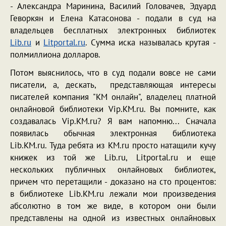
- Александра Маринина, Василий Головачев, Эдуард
Геворкян и Елена Катасонова - подали в суд на
владельцев бесплатных электронных библиотек
Lib.ru
и
Litportal.ru
. Сумма иска называлась крутая -
полмиллиона долларов.
Потом выяснилось, что в суд подали вовсе не сами
писатели, а, дескать, представляющая интересы
писателей компания "КМ онлайн", владелец платной
онлайновой библиотеки Vip.KM.ru. Вы помните, как
создавалась Vip.KM.ru? Я вам напомню... Сначала
появилась обычная электронная библиотека
Lib.KM.ru. Туда ребята из KM.ru просто натащили кучу
книжек из той же Lib.ru, Litportal.ru и еще
нескольких публичных онлайновых библиотек,
причем что перетащили - доказано на сто процентов:
в библиотеке Lib.KM.ru лежали мои произведения
абсолютно в том же виде, в котором они были
представлены на одной из известных онлайновых