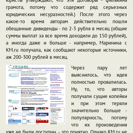
юристы утверждают, что эти договоры - филькина
грамота, потому что содержит ряд серьезных
юридических несуразностей.) После этого через
какое-то время авторам действительно пошли
обещанные дивиденды - по 2-3 рубля в месяц (общие
суммы выплат за все время доходили до 150 рублей),
а иногда даже и больше - например, Маринина с
KM.ru получала, как сообщают некоторые источники,
аж 200-300 рублей в месяц.
Через пару лет
выяснилось, что идея
полностью провалилась.
Ну, то, что авторы
получали сущие копейки
и при этом теряли
значительно больше -
популярность, потому
что их произведения
уже не были доступны, - это понятно. Однако KM.ru не