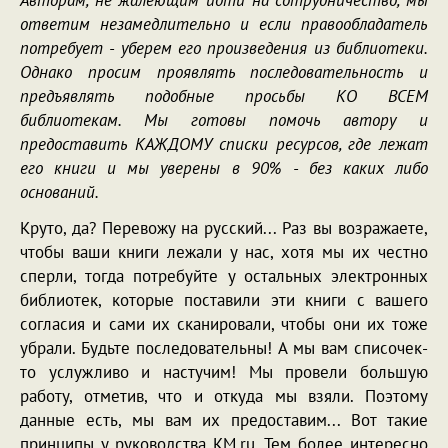
Авторам, не жалеющим идти на сотрудничество, мы
ответим незамедлительно и если правообладатель
потребует - уберем его произведения из библиотеки.
Однако просим проявлять последовательность и
предъявлять подобные просьбы КО ВСЕМ
библиотекам. Мы готовы помочь автору и
предоставить КАЖДОМУ списки ресурсов, где лежат
его книги и мы уверены в 90% - без каких либо
оснований.
Круто, да? Перевожу на русский... Раз вы возражаете,
чтобы ваши книги лежали у нас, хотя мы их честно
сперли, тогда потребуйте у остальных электронных
библиотек, которые поставили эти книги с вашего
согласия и сами их сканировали, чтобы они их тоже
убрали. Будьте последовательны! А мы вам списочек-
то услужливо и настучим! Мы провели большую
работу, отметив, что и откуда мы взяли. Поэтому
данные есть, мы вам их предоставим... Вот такие
принципы у руководства KM.ru. Тем более интересно