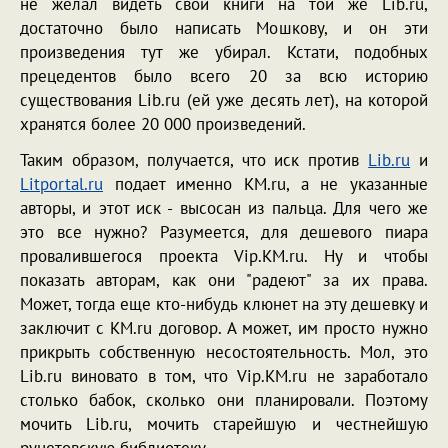
не желал видеть свои книги на той же Lib.ru,
достаточно было написать Мошкову, и он эти
произведения тут же убирал. Кстати, подобных
прецедентов было всего 20 за всю историю
существования Lib.ru (ей уже десять лет), на которой
хранятся более 20 000 произведений.
Таким образом, получается, что иск против
Lib.ru
и
Litportal.ru
подает именно KM.ru, а не указанные
авторы, и этот иск - высосан из пальца. Для чего же
это все нужно? Разумеется, для дешевого пиара
провалившегося проекта Vip.KM.ru. Ну и чтобы
показать авторам, как они "радеют" за их права.
Может, тогда еще кто-нибудь клюнет на эту дешевку и
заключит с KM.ru договор. А может, им просто нужно
прикрыть собственную несостоятельность. Мол, это
Lib.ru виновато в том, что Vip.KM.ru не заработало
столько бабок, сколько они планировали. Поэтому
мочить Lib.ru, мочить старейшую и честнейшую