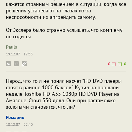
кажется странным решением в ситуации, когда все
решения устаревают на глазах из-за
неспособности их апгрейдить самому.
От Экслера было странно услышать, что комп ему
не годится
Pauls
19.12.07
12:33
0
0
Народ, что-то я не понял насчет "HD-DVD плееры
стоят в районе 1000 баксов". Купил на прошлой
неделе Toshiba HD-A35 1080p HD DVD Player на
Амазоне. Стоит 330 долл. Они при растаможке
золотыми становятся, что ли?
Ромарио
18.12.07
22:40