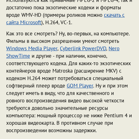
Используются как привычные MPEG-2 и MPEG-4, так и
достаточно пока экзотические кодеки и форматы
вроде WMV-HD (примеры роликов можно
скачать с
сайта Microsoft
), H.264, VC-1.
Как это все смотреть? Ну, во-первых, на компьютере.
Фильмы в высоком разрешении умеют смотреть
Windows Media Player
,
Cyberlink PowerDVD
,
Nero
ShowTime
и другие - при наличии, конечно,
соответствующего кодека. Для каких-то экзотических
контейнеров вроде Matroska (расширение MKV) с
кодеком H.264 может потребоваться специальный
софтверный плеер вроде
GOM Player
. Ну и при этом
следует иметь в виду, что для качественного и
ровного воспроизведения видео высокой четкости
требуются довольно значительные ресурсы
компьютера: мощный процессор не ниже Pentium 4 и
хорошая видеокарта. В противном случае при
воспроизведении возможны задержки.