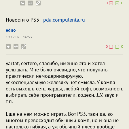
0
0
Новости о PS3 -
pda.compulenta.ru
edno
19.12.07
16:53
0
0
yartat, certero, спасибо, именно это и хотел
услышать. Мне было очевидно, что покупать
практически немодернизирумую,
ускоспециальную железяку нет смысла. У компа
есть выход в сеть, харды, любой софт, возможность
выбирать себе проигрыватели, кодеки, ДУ, звук и
т.п.
Еще на нем можно играть. Вот PS3, таки-да, во
многом превосходит обычный комп, но и она не
настолько гибкая, а уж обычный плеер вообще