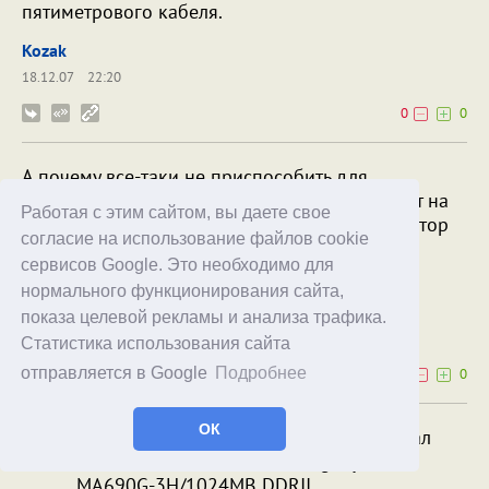
пятиметрового кабеля.
Kozak
18.12.07
22:20
0
0
А почему все-таки не приспособить для
проигрывания комп? Соображения "не влезет на
Работая с этим сайтом, вы даете свое
полку" не такие серьезные - можно форм фактор
согласие на использование файлов cookie
подобрать. А плюсов масса - кодеки можно
сервисов Google. Это необходимо для
тасовать хоть каждый день
нормального функционирования сайта,
Pauls
показа целевой рекламы и анализа трафика.
18.12.07
20:49
Статистика использования сайта
отправляется в Google
Подробнее
0
0
ОК
Pauls
: Я, например, так и сделал. Собрал
комп: Athlon64 X2 4200+/Gigabyte GA-
MA690G-3H/1024MB DDRII