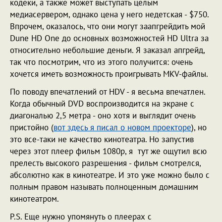
кодеки, а также может выступать целым
медиасервером, однако цена у него недетская - $750.
Впрочем, оказалось, что они могут заапгрейдить мой
Dune HD One до основных возможностей HD Ultra за
относительно небольшие деньги. Я заказал апгрейд,
так что посмотрим, что из этого получится: очень
хочется иметь возможность проигрывать MKV-файлы.
По поводу впечатлений от HDV - я весьма впечатлен.
Когда обычный DVD воспроизводится на экране с
диагональю 2,5 метра - оно хотя и выглядит очень
пристойно (
вот здесь я писал о новом проекторе
), но
это все-таки не качество кинотеатра. Но запустив
через этот плеер фильм 1080p, я тут же ощутил всю
прелесть высокого разрешения - фильм смотрелся,
абсолютно как в кинотеатре. И это уже можно было с
полным правом называть полноценным домашним
кинотеатром.
P.S. Еще нужно упомянуть о плеерах с