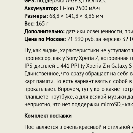
GPS:
поддержка A-GPS, ГЛОНАСС
Аккумулятор:
Li-Ion 2500 мА·ч
Размеры:
68,8 × 141,8 × 8,86 мм
Вес:
165 г
Дополнительно:
датчики освещенности, при
Цена по Москве:
21 990 руб. за версию 32 Гб
Ну, как видим, характеристики не уступают
процессор, как у Sony Xperia Z, встроенная 
IPS-дисплей с 441 PPI (у Xperia Z и Galaxy 
Единственное, что сразу обращает на себя в
карт памяти. То есть вариант взять с собой
прокатывает. Впрочем, тут у кого какие пот
планшете-ноутбуке, а для всякой музыки да
неприятно, что нет поддержки microSD, - ка
Комплект поставки
Поставляется в очень красивой и стильной 