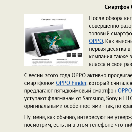
Смартфон O
После обзора ки
совершенно разо
топовый смартфо
OPPO
. Как выясн
первая десятка в
компания также 
класса и свои ра
С весны этого года OPPO активно продвигае
смартфоном
OPPO
Finder
, который считалс
предлагают пятидюймовый смартфон
OPPO
уступают флагманам от Samsung, Sony и HT
оригинальными особенностями - так, по кр
Ну, меня, как обычно, интересуют не утверж
посмотрим, есть ли в этом телефоне что-н