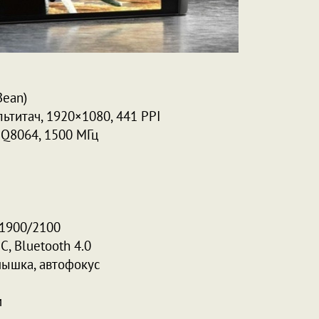
Bean)
льтитач, 1920×1080, 441 PPI
Q8064, 1500 МГц
1900/2100
C, Bluetooth 4.0
пышка, автофокус
м