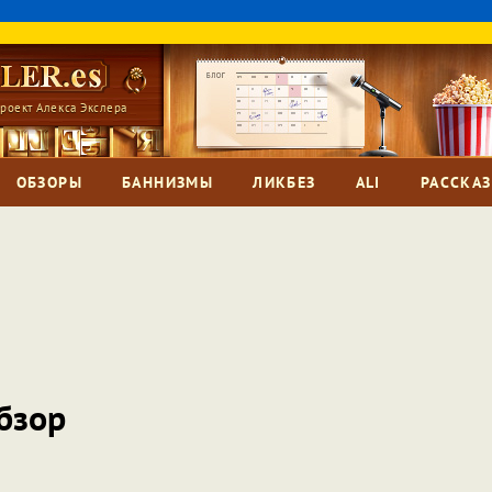
роект Алекса Экслера
ОБЗОРЫ
БАННИЗМЫ
ЛИКБЕЗ
ALI
РАССКА
бзор