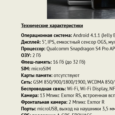
Технические характеристики
Операционная система:
Android 4.1.1 (Jelly 
Дисплей:
5", IPS, емкостный сенсор OGS, му
Процессор:
Qualcomm Snapdragon S4 Pro AP
ОЗУ:
2 Гб
Флеш-память:
16 Гб (до 32 Гб)
SIM:
microSIM
Карты памяти:
отсутствуют
Сеть:
GSM 850/900/1800/1900, WCDMA 850/
Беспроводная связь:
Wi-Fi, Wi-Fi Display, NF
Камера:
13 Мпикс Exmor RS, встроенная вс
Фронтальная камера:
2 Mпикс Exmor R
Порты:
microUSB, выход на наушники 3,5 м