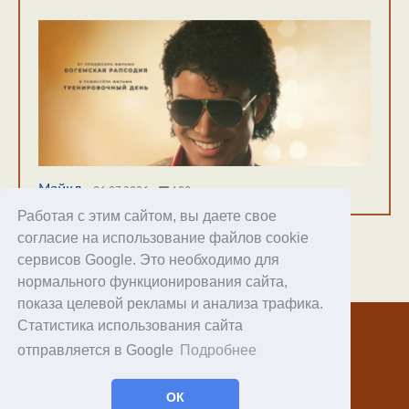
Майкл
06.07.2026
108
Работая с этим сайтом, вы даете свое
согласие на использование файлов cookie
сервисов Google. Это необходимо для
нормального функционирования сайта,
Хостинг
показа целевой рекламы и анализа трафика.
Статистика использования сайта
© 1998–2026 Alex Exler
отправляется в Google
Подробнее
Facebook
RSS статей
ОК
RSS блога