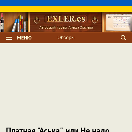
Обзоры
МЕНЮ
Платная "Аська", или Не надо