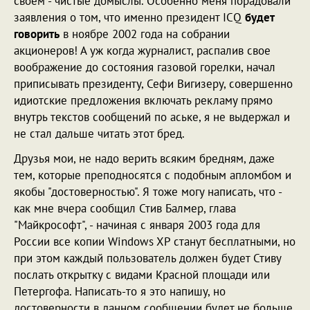
своем - чистые домыслы. Особенно меня порадовали
заявления о том, что именно президент ICQ
будет
говорить
в ноябре 2002 года на собрании
акционеров! А уж когда журналист, распалив свое
воображение до состояния газовой горелки, начал
приписывать президенту, Сефи Вигизеру, совершенно
идиотские предложения включать рекламу прямо
внутрь текстов сообщений по аське, я не выдержал и
не стал дальше читать этот бред.
Друзья мои, не надо верить всяким бредням, даже
тем, которые преподносятся с подобным апломбом и
якобы "достоверностью". Я тоже могу написать, что -
как мне вчера сообщил Стив Балмер, глава
"Майкрософт", - начиная с января 2003 года для
России все копии Windows XP станут бесплатными, но
при этом каждый пользователь должен будет Стиву
послать открытку с видами Красной площади или
Петергофа. Написать-то я это напишу, но
достоверности в данном сообщении будет не больше,