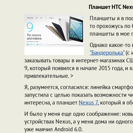
Планшет HTC Nexus
Планшеты я в по
то прохожусь по
планшеты в мое 
Однако какое-то
"Бандеролька"
(с 
заказывать товары в интернет-магазинах С
9, который появился в начале 2015 года, и 
привлекательные. >
Я, разумеется, согласился: линейка смарт
запустила с целью показать возможности чи
интересна, а планшет
Nexus 7
, который я о
И было у меня еще одно соображение: новы
устройствах Nexus, а у меня дома ни одног
уже маячил Android 6.0.