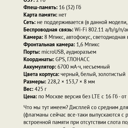
Флеш-память:
16 (32) Гб
Карта памяти:
нет
Сеть:
не поддерживается (в данной модели, 
Беспроводная связь:
Wi-Fi 802.11 a/b/g/n/ac 
Камера:
8 Мпикс, автофокус, светодиодная
Фронтальная камера:
1,6 Мпикс
Порты:
microUSB, аудиоразъем
Координаты:
GPS, ГЛОНАСС
Аккумулятор:
6700 мА·ч, несъемный
Цвета корпуса:
черный, белый, золотистый
Размеры:
228,2 × 153,7 × 8 мм
Вес:
425 г
Цена:
по Москве версия без LTE с 16 Гб - от
Что мы тут имеем? Дисплей со средним д
(флагманы сейчас все-таки выпускаются с 
встроенной памяти при отсутствии слота по