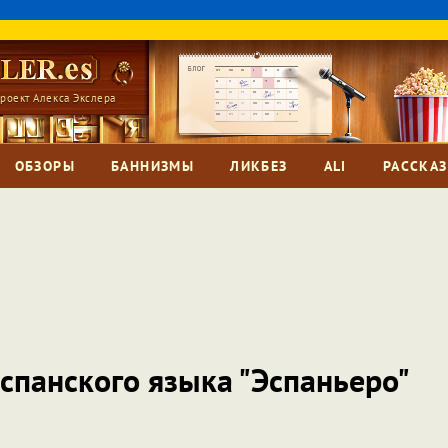
роект Алекса Экслера
ОБЗОРЫ
БАННИЗМЫ
ЛИКБЕЗ
ALI
РАССКА
спанского языка "Эспаньеро"