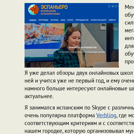
Мен
обу
сил
мег
инт
для
обу
про
Я уже делал обзоры двух онлайновых школ 
ней и учится уже не первый год, и ему очен
намного больше интересуют онлайновые шко
актуальнее.
Я занимался испанским по Skype с различн
очень популярна платформа
Verbling
, где 
соответствующим критериям и с соответств
нашем городке, которую организовывал мун